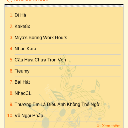
Dí Hà
Kake8x
Miya's Boring Work Hours
Nhac Kara
Câu Hứa Chưa Trọn Vẹn
Tieumy
Bài Hát
NhạcCL
Thương Em Là Điều Anh Không Thể Ngờ
Vô Ngại Pháp
Xem thêm