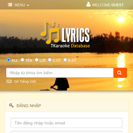
MENU
WELCOME
GUEST
ALL
TÊN
LỜI
C.SỸ
N.SỸ
Gõ Tiếng Việt
ĐĂNG NHẬP