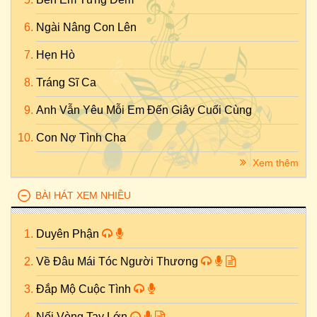
Ngài Nâng Con Lên
Hẹn Hò
Tráng Sĩ Ca
Anh Vẫn Yêu Mỗi Em Đến Giây Cuối Cùng
Con Nợ Tình Cha
Xem thêm
BÀI HÁT XEM NHIỀU
Duyên Phận
Về Đâu Mái Tóc Người Thương
Đắp Mộ Cuộc Tình
Nối Vòng Tay Lớn