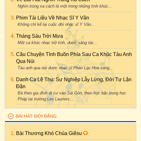
Nghìn trùng xa cách là một trong những tình khúc...
Phim Tài Liệu Về Nhạc Sĩ Y Vân
Không chỉ kể lại cuộc đời nhạc sĩ Y Vân...
Tháng Sáu Trời Mưa
Một ca khúc nhạc trữ tình, được sáng tác...
Câu Chuyện Tình Buồn Phía Sau Ca Khúc Tàu Anh
Qua Núi
Tàu anh qua núi được nhạc sĩ Phan Lạc Hoa sáng...
Danh Ca Lệ Thu: Sự Nghiệp Lẫy Lừng, Đời Tư Lận
Đận
Bà theo gia đình di cư vào Sài Gòn, theo học bậc trung học
Pháp tại trường Les Lauriers...
BÀI HÁT MỚI ĐĂNG
Bài Thương Khó Chúa Giêsu