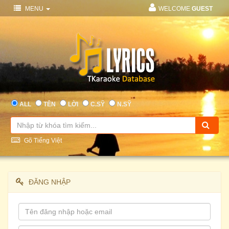
MENU
WELCOME
GUEST
ALL
TÊN
LỜI
C.SỸ
N.SỸ
Gõ Tiếng Việt
ĐĂNG NHẬP