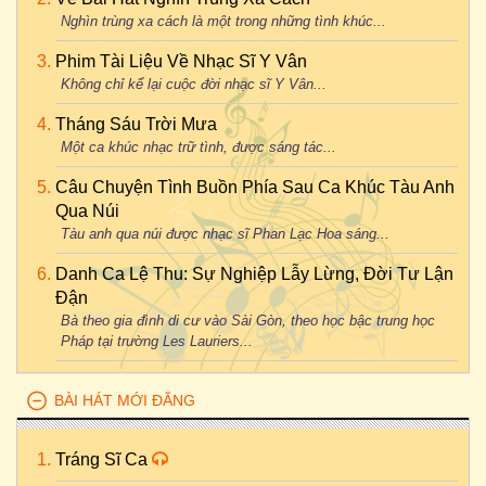
Nghìn trùng xa cách là một trong những tình khúc...
Phim Tài Liệu Về Nhạc Sĩ Y Vân
Không chỉ kể lại cuộc đời nhạc sĩ Y Vân...
Tháng Sáu Trời Mưa
Một ca khúc nhạc trữ tình, được sáng tác...
Câu Chuyện Tình Buồn Phía Sau Ca Khúc Tàu Anh
Qua Núi
Tàu anh qua núi được nhạc sĩ Phan Lạc Hoa sáng...
Danh Ca Lệ Thu: Sự Nghiệp Lẫy Lừng, Đời Tư Lận
Đận
Bà theo gia đình di cư vào Sài Gòn, theo học bậc trung học
Pháp tại trường Les Lauriers...
BÀI HÁT MỚI ĐĂNG
Tráng Sĩ Ca