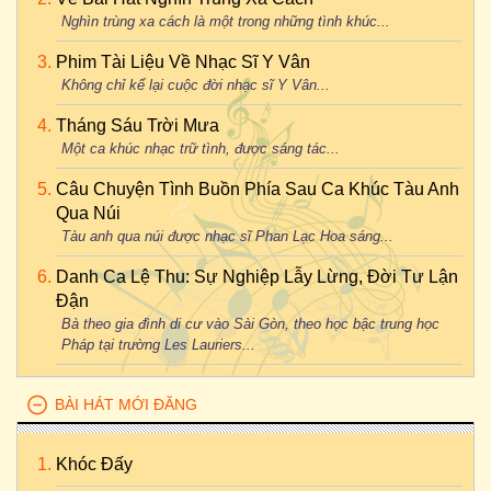
Nghìn trùng xa cách là một trong những tình khúc...
Phim Tài Liệu Về Nhạc Sĩ Y Vân
Không chỉ kể lại cuộc đời nhạc sĩ Y Vân...
Tháng Sáu Trời Mưa
Một ca khúc nhạc trữ tình, được sáng tác...
Câu Chuyện Tình Buồn Phía Sau Ca Khúc Tàu Anh
Qua Núi
Tàu anh qua núi được nhạc sĩ Phan Lạc Hoa sáng...
Danh Ca Lệ Thu: Sự Nghiệp Lẫy Lừng, Đời Tư Lận
Đận
Bà theo gia đình di cư vào Sài Gòn, theo học bậc trung học
Pháp tại trường Les Lauriers...
BÀI HÁT MỚI ĐĂNG
Khóc Đấy