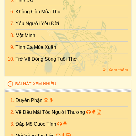
Không Còn Mùa Thu
Yêu Người Yêu Đời
Một Mình
Tình Ca Mùa Xuân
Trở Về Dòng Sông Tuổi Thơ
Xem thêm
BÀI HÁT XEM NHIỀU
Duyên Phận
Về Đâu Mái Tóc Người Thương
Đắp Mộ Cuộc Tình
Nối Vòng Tay Lớn