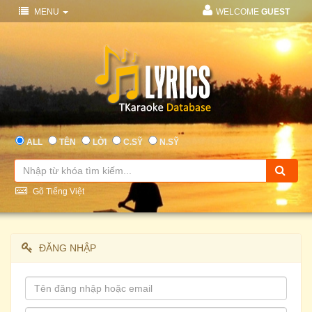
MENU
WELCOME
GUEST
ALL
TÊN
LỜI
C.SỸ
N.SỸ
Gõ Tiếng Việt
ĐĂNG NHẬP