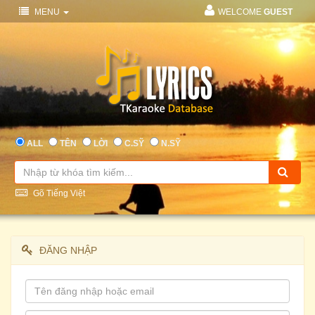
MENU
WELCOME
GUEST
ALL
TÊN
LỜI
C.SỸ
N.SỸ
Gõ Tiếng Việt
ĐĂNG NHẬP