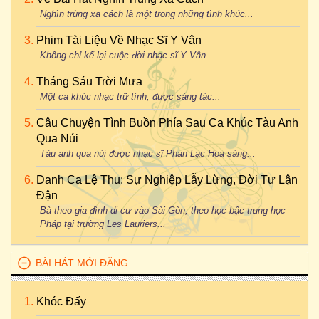
Nghìn trùng xa cách là một trong những tình khúc...
Phim Tài Liệu Về Nhạc Sĩ Y Vân
Không chỉ kể lại cuộc đời nhạc sĩ Y Vân...
Tháng Sáu Trời Mưa
Một ca khúc nhạc trữ tình, được sáng tác...
Câu Chuyện Tình Buồn Phía Sau Ca Khúc Tàu Anh
Qua Núi
Tàu anh qua núi được nhạc sĩ Phan Lạc Hoa sáng...
Danh Ca Lệ Thu: Sự Nghiệp Lẫy Lừng, Đời Tư Lận
Đận
Bà theo gia đình di cư vào Sài Gòn, theo học bậc trung học
Pháp tại trường Les Lauriers...
BÀI HÁT MỚI ĐĂNG
Khóc Đấy