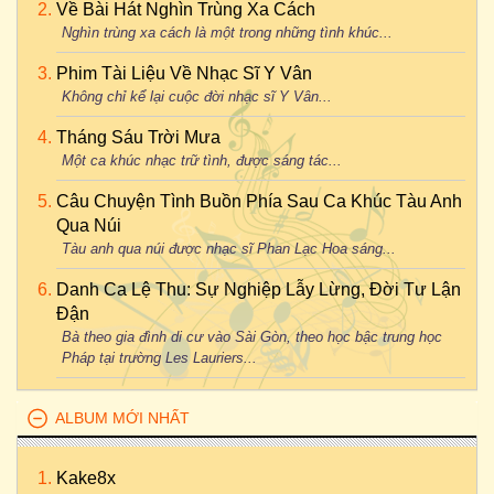
Về Bài Hát Nghìn Trùng Xa Cách
Nghìn trùng xa cách là một trong những tình khúc...
Phim Tài Liệu Về Nhạc Sĩ Y Vân
Không chỉ kể lại cuộc đời nhạc sĩ Y Vân...
Tháng Sáu Trời Mưa
Một ca khúc nhạc trữ tình, được sáng tác...
Câu Chuyện Tình Buồn Phía Sau Ca Khúc Tàu Anh
Qua Núi
Tàu anh qua núi được nhạc sĩ Phan Lạc Hoa sáng...
Danh Ca Lệ Thu: Sự Nghiệp Lẫy Lừng, Đời Tư Lận
Đận
Bà theo gia đình di cư vào Sài Gòn, theo học bậc trung học
Pháp tại trường Les Lauriers...
ALBUM MỚI NHẤT
Kake8x