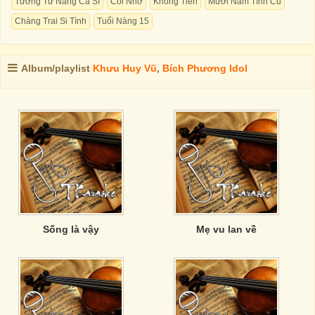
Tương Tư Nàng Ca Sĩ
Cõi Nhớ
Không Tiền
Mười Năm Tình Cũ
Chàng Trai Si Tình
Tuổi Nàng 15
Album/playlist
Khưu Huy Vũ
,
Bích Phương Idol
Sống là vậy
Mẹ vu lan về