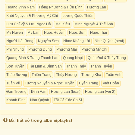
Hoàng Vĩnh Nam
Hồng Phượng & Hữu Bình
Hương Lan
Khôi Nguyên & Phương Mỹ Chi
Lương Quốc Thiên
Lưu Chí Vỹ & Lưu Ngọc Hà
Mai Kiều
Minh Nguyệt & Thế Anh
Mỹ Huyền
Mỹ Lan
Ngọc Huyền
Ngọc Sơn
Ngọc Thái
Người Hát Rong
Nguyễn Sơn
Nhạc Không Lời
Như Quỳnh (beat)
Phi Nhung
Phương Dung
Phượng Mai
Phương Mỹ Chi
Quang Bình & Trang Thanh Lan
Quang Nhựt
Quốc Đại & Thùy Trang
Sơn Tuyền
Tài Linh & Đình Văn
Thanh Thúy
Thanh Tuyền
Thảo Sương
Thiên Trang
Thùy Hương
Trường Kha
Tuấn Anh
Tuấn Vũ
Tường Nguyên & Ngọc Huyền
Uyên Trang
Việt Hoàn
Đan Trường
Đình Văn
Hương Lan (beat)
Hương Lan (ver 2)
Khánh Bình
Như Quỳnh
Tất Cả Các Ca Sĩ
Bài hát có trong album/playlist