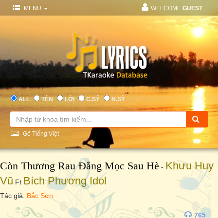
MENU
WELCOME
GUEST
ALL
TÊN
LỜI
C.SỸ
N.SỸ
Gõ Tiếng Việt
Còn Thương Rau Đắng Mọc Sau Hè
Khưu Huy
-
Vũ
Bích Phương Idol
Ft
Tác giả:
Bắc Sơn
765