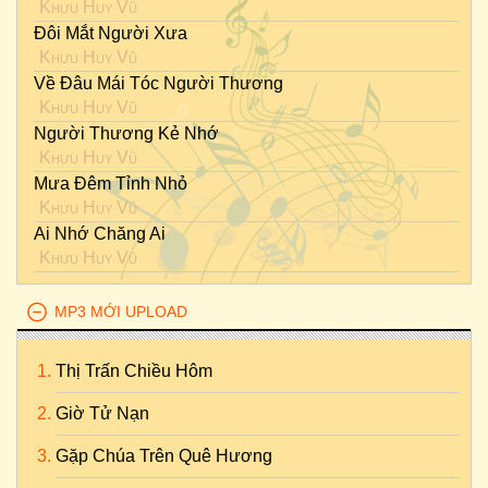
Khưu Huy Vũ
Đôi Mắt Người Xưa
Khưu Huy Vũ
Về Đâu Mái Tóc Người Thương
Khưu Huy Vũ
Người Thương Kẻ Nhớ
Khưu Huy Vũ
Mưa Đêm Tỉnh Nhỏ
Khưu Huy Vũ
Ai Nhớ Chăng Ai
Khưu Huy Vũ
MP3 MỚI UPLOAD
Thị Trấn Chiều Hôm
Giờ Tử Nạn
Gặp Chúa Trên Quê Hương