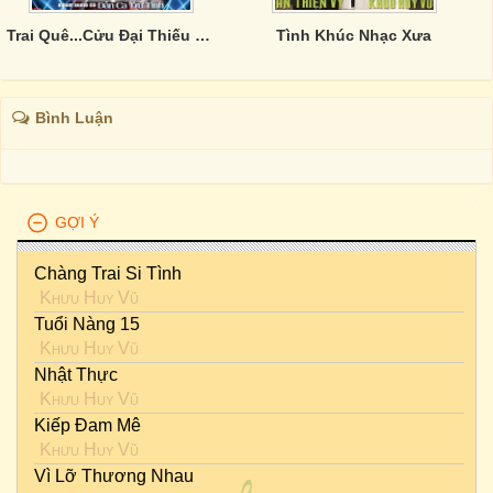
Trai Quê...Cửu Đại Thiếu Gia
Tình Khúc Nhạc Xưa
Bình Luận
GỢI Ý
Chàng Trai Si Tình
Khưu Huy Vũ
Tuổi Nàng 15
Khưu Huy Vũ
Nhật Thực
Khưu Huy Vũ
Kiếp Đam Mê
Khưu Huy Vũ
Vì Lỡ Thương Nhau