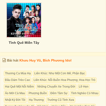
Tình Quê Miền Tây
Bài hát
Khưu Huy Vũ
,
Bích Phương Idol
Thương Ca Mùa Hạ
Liên Khúc: Như Một Cơn Mê; Phận Bạc
Đâu Dám Trèo Cao
Liên Khúc: Nỗi Buồn Hoa Phượng; Hoa Học Trò
Hai Quê Một Nỗi Niềm
Những Chuyến Xe Trong Đời
Lỡ Hẹn
Áo Mới Cà Mau
Phượng Buồn
Đêm Tâm Sự
Tình Nghèo Có Nhau
Nhật Ký Đời Tôi
Hạ Thương
Trường Cũ Tình Xưa