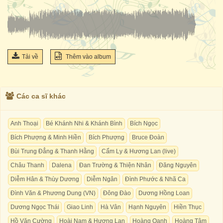
Tải về
Thêm vào album
Các ca sĩ khác
Anh Thoại
Bé Khánh Nhi & Khánh Bình
Bích Ngọc
Bích Phượng & Minh Hiền
Bích Phượng
Bruce Đoàn
Bùi Trung Đẳng & Thanh Hằng
Cẩm Ly & Hương Lan (live)
Châu Thanh
Dalena
Đan Trường & Thiện Nhân
Đăng Nguyên
Diễm Hân & Thùy Dương
Diễm Ngân
Đình Phước & Nhã Ca
Đình Văn & Phương Dung (VN)
Đông Đào
Dương Hồng Loan
Dương Ngọc Thái
Giao Linh
Hà Vân
Hạnh Nguyên
Hiền Thục
Hồ Văn Cường
Hoài Nam & Hương Lan
Hoàng Oanh
Hoàng Tâm