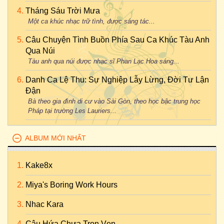
Tháng Sáu Trời Mưa
Một ca khúc nhạc trữ tình, được sáng tác...
Câu Chuyện Tình Buồn Phía Sau Ca Khúc Tàu Anh
Qua Núi
Tàu anh qua núi được nhạc sĩ Phan Lạc Hoa sáng...
Danh Ca Lệ Thu: Sự Nghiệp Lẫy Lừng, Đời Tư Lận
Đận
Bà theo gia đình di cư vào Sài Gòn, theo học bậc trung học
Pháp tại trường Les Lauriers...
ALBUM MỚI NHẤT
Kake8x
Miya's Boring Work Hours
Nhac Kara
Câu Hứa Chưa Trọn Vẹn