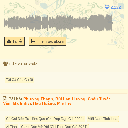
2.122
Tải về
Thêm vào album
Các ca sĩ khác
Tất Cả Các Ca Sĩ
Bài hát
Phương Thanh
,
Bùi Lan Hương
,
Châu Tuyết
Vân
,
Maitinhvi
,
Hậu Hoàng
,
MisThy
Cô Gái Đến Từ Hôm Qua (Chị Đẹp Đạp Gió 2024)
Việt Nam Tinh Hoa
Ái Tình
Cung Đàn Vỡ Đôi (Chị Đẹp Đạp Gió 2024)