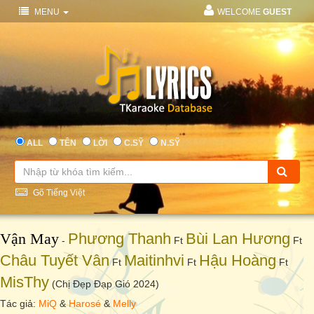
MENU
WELCOME
GUEST
ALL
TÊN
LỜI
C.SỸ
N.SỸ
Gõ Tiếng Việt
Vận May
Phương Thanh
Bùi Lan Hương
-
Ft
Ft
Châu Tuyết Vân
Maitinhvi
Hậu Hoàng
Ft
Ft
Ft
MisThy
(Chị Đẹp Đạp Gió 2024)
Tác giả:
MiQ
&
Harosé
&
Melly