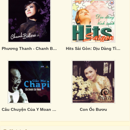
Phương Thanh - Chanh Bolero
Hits Sài Gòn: Dịu Dàng Tình Xanh
Câu Chuyện Của Y Moan - Giấc Mơ Chapi
Con Ốc Bươu