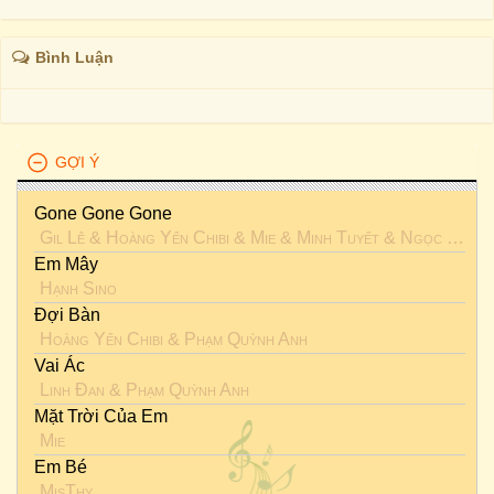
Bình Luận
GỢI Ý
Gone Gone Gone
Gil Lê
&
Hoàng Yến Chibi
&
Mie
&
Minh Tuyết
&
Ngọc Phước
Em Mây
Hạnh Sino
Đợi Bàn
Hoàng Yến Chibi
&
Phạm Quỳnh Anh
Vai Ác
Linh Đan
&
Phạm Quỳnh Anh
Mặt Trời Của Em
Mie
Em Bé
MisThy