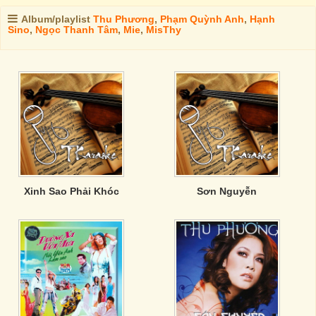
Album/playlist
Thu Phương
,
Phạm Quỳnh Anh
,
Hạnh
Sino
,
Ngọc Thanh Tâm
,
Mie
,
MisThy
Xinh Sao Phải Khóc
Sơn Nguyễn