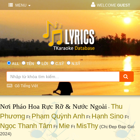
MENU
WELCOME
GUEST
ALL
TÊN
LỜI
C.SỸ
N.SỸ
Gõ Tiếng Việt
Nơi Pháo Hoa Rực Rỡ & Nước Ngoài
Thu
-
Phương
Phạm Quỳnh Anh
Hạnh Sino
Ft
Ft
Ft
Ngọc Thanh Tâm
Mie
MisThy
Ft
Ft
(Chị Đẹp Đạp Gió
2024)