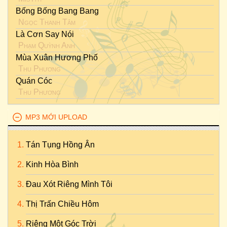
Bống Bống Bang Bang
Ngọc Thanh Tâm
Là Cơn Say Nói
Phạm Quỳnh Anh
Mùa Xuân Hương Phố
Thu Phương
Quán Cóc
Thu Phương
MP3 MỚI UPLOAD
Tán Tụng Hồng Ân
Kinh Hòa Bình
Đau Xót Riêng Mình Tôi
Thị Trấn Chiều Hôm
Riêng Một Góc Trời