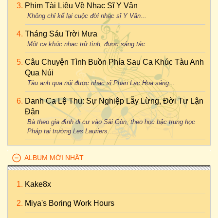
Phim Tài Liệu Về Nhạc Sĩ Y Vân
Không chỉ kể lại cuộc đời nhạc sĩ Y Vân...
Tháng Sáu Trời Mưa
Một ca khúc nhạc trữ tình, được sáng tác...
Câu Chuyện Tình Buồn Phía Sau Ca Khúc Tàu Anh
Qua Núi
Tàu anh qua núi được nhạc sĩ Phan Lạc Hoa sáng...
Danh Ca Lệ Thu: Sự Nghiệp Lẫy Lừng, Đời Tư Lận
Đận
Bà theo gia đình di cư vào Sài Gòn, theo học bậc trung học
Pháp tại trường Les Lauriers...
ALBUM MỚI NHẤT
Kake8x
Miya's Boring Work Hours