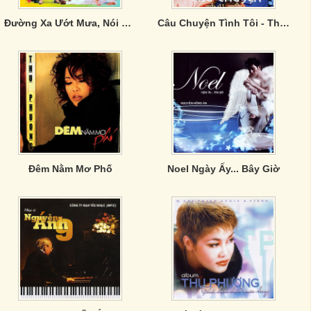
Đường Xa Ướt Mưa, Nói Yêu Anh Làm Sao
Câu Chuyện Tình Tôi - Thu Phương
Đêm Nằm Mơ Phố
Noel Ngày Ấy... Bây Giờ