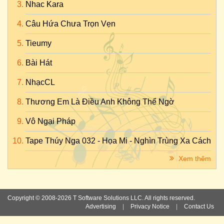
Nhac Kara
Câu Hứa Chưa Trọn Vẹn
Tieumy
Bài Hát
NhạcCL
Thương Em Là Điều Anh Không Thể Ngờ
Vô Ngại Pháp
Tape Thúy Nga 032 - Họa Mi - Nghìn Trùng Xa Cách
Xem thêm
Copyright © 2008-2026 T Software Solutions LLC. All rights reserved.
Advertising
|
Privacy Notice
|
Contact Us