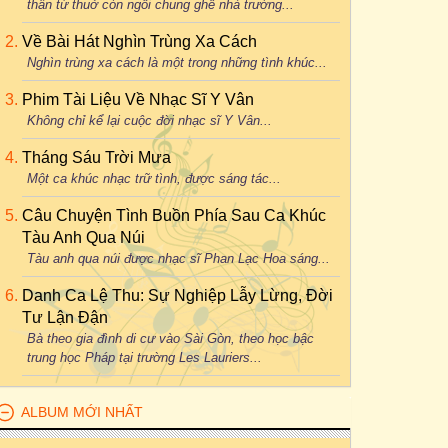
thân từ thuở còn ngồi chung ghế nhà trường...
Về Bài Hát Nghìn Trùng Xa Cách
Nghìn trùng xa cách là một trong những tình khúc...
Phim Tài Liệu Về Nhạc Sĩ Y Vân
Không chỉ kể lại cuộc đời nhạc sĩ Y Vân...
Tháng Sáu Trời Mưa
Một ca khúc nhạc trữ tình, được sáng tác...
Câu Chuyện Tình Buồn Phía Sau Ca Khúc
Tàu Anh Qua Núi
Tàu anh qua núi được nhạc sĩ Phan Lạc Hoa sáng...
Danh Ca Lệ Thu: Sự Nghiệp Lẫy Lừng, Đời
Tư Lận Đận
Bà theo gia đình di cư vào Sài Gòn, theo học bậc
trung học Pháp tại trường Les Lauriers...
ALBUM MỚI NHẤT