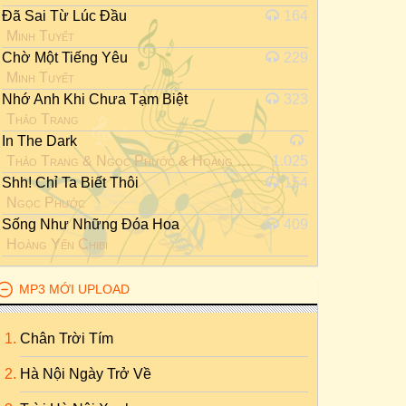
Đã Sai Từ Lúc Đầu
164
Minh Tuyết
Chờ Một Tiếng Yêu
229
Minh Tuyết
Nhớ Anh Khi Chưa Tạm Biệt
323
Thảo Trang
In The Dark
Thảo Trang
&
Ngọc Phước
&
Hoàng Yến Chibi
1.025
Shh! Chỉ Ta Biết Thôi
154
Ngọc Phước
Sống Như Những Đóa Hoa
409
Hoàng Yến Chibi
MP3 MỚI UPLOAD
Chân Trời Tím
Hà Nội Ngày Trở Về