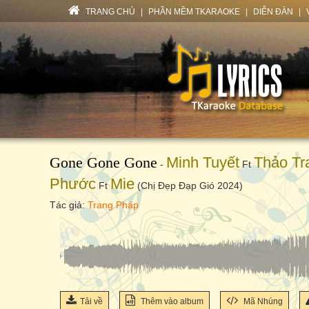
TRANG CHỦ
|
PHẦN MỀM TKARAOKE
|
DIỄN ĐÀN
|
Gone Gone Gone
Minh Tuyết
Thảo Tr
-
Ft
Phước
Mie
Ft
(Chị Đẹp Đạp Gió 2024)
Tác giả:
Trang Pháp
Tải về
Thêm vào album
Mã Nhúng