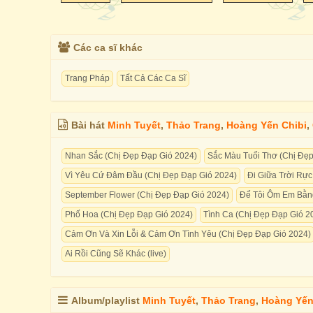
Các ca sĩ khác
Trang Pháp
Tất Cả Các Ca Sĩ
Bài hát
Minh Tuyết
,
Thảo Trang
,
Hoàng Yến Chibi
,
Nhan Sắc (Chị Đẹp Đạp Gió 2024)
Sắc Màu Tuổi Thơ (Chị Đẹp
Vì Yêu Cứ Đâm Đầu (Chị Đẹp Đạp Gió 2024)
Đi Giữa Trời Rự
September Flower (Chị Đẹp Đạp Gió 2024)
Để Tôi Ôm Em Bằng
Phố Hoa (Chị Đẹp Đạp Gió 2024)
Tình Ca (Chị Đẹp Đạp Gió 2
Cảm Ơn Và Xin Lỗi & Cảm Ơn Tình Yêu (Chị Đẹp Đạp Gió 2024)
Ai Rồi Cũng Sẽ Khác (live)
Album/playlist
Minh Tuyết
,
Thảo Trang
,
Hoàng Yến