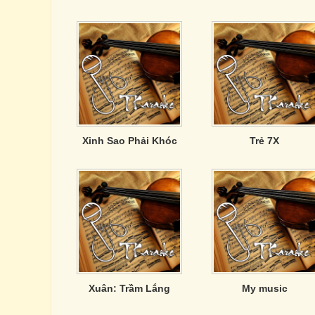
Xinh Sao Phải Khóc
Trẻ 7X
Xuân: Trầm Lắng
My music