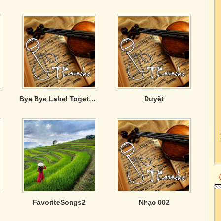
Bye Bye Label Together
Duyệt
FavoriteSongs2
Nhạc 002