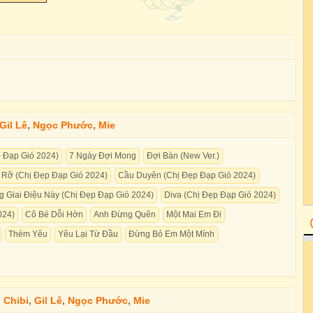
Gil Lê
,
Ngọc Phước
,
Mie
 Đạp Gió 2024)
7 Ngày Đợi Mong
Đợi Bàn (New Ver.)
c Rỡ (Chị Đẹp Đạp Gió 2024)
Cầu Duyên (Chị Đẹp Đạp Gió 2024)
 Giai Điệu Này (Chị Đẹp Đạp Gió 2024)
Diva (Chị Đẹp Đạp Gió 2024)
024)
Cô Bé Dỗi Hờn
Anh Đừng Quên
Một Mai Em Đi
Thèm Yêu
Yêu Lại Từ Đầu
Đừng Bỏ Em Một Mình
 Chibi
,
Gil Lê
,
Ngọc Phước
,
Mie