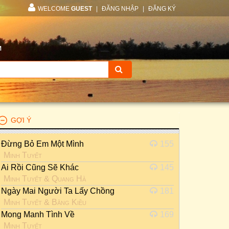
WELCOME
GUEST
|
ĐĂNG NHẬP
|
ĐĂNG KÝ
M
GỢI Ý
Đừng Bỏ Em Một Mình
155
Minh Tuyết
Ai Rồi Cũng Sẽ Khác
145
Minh Tuyết
&
Quang Hà
Ngày Mai Người Ta Lấy Chồng
181
Minh Tuyết
&
Bằng Kiều
Mong Manh Tình Về
169
Minh Tuyết