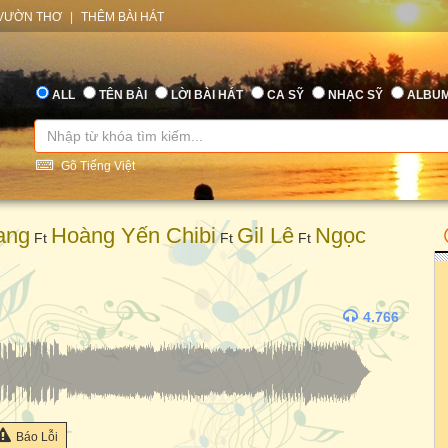
VƯỜN THƠ
|
THÊM BÀI HÁT
ALL
TÊN BÀI
LỜI BÀI HÁT
CA SỸ
NHẠC SỸ
ALBU
Gõ Tiếng Việt
ang
Hoàng Yến Chibi
Gil Lê
Ngọc
Ft
Ft
Ft
4.766
Báo Lỗi