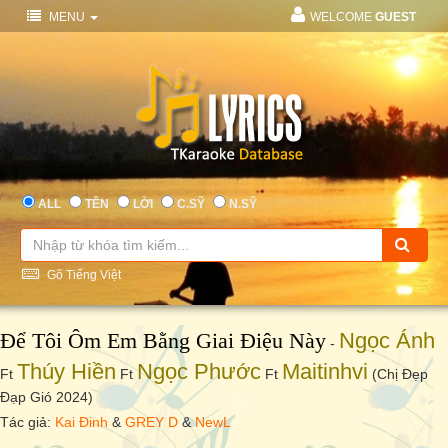
MENU
WELCOME
GUEST
ALL
TÊN
LỜI
C.SỸ
N.SỸ
Gõ Tiếng Việt
Để Tôi Ôm Em Bằng Giai Điệu Này
Ngọc Ánh
-
Thúy Hiền
Ngọc Phước
Maitinhvi
Ft
Ft
Ft
(Chị Đẹp
Đạp Gió 2024)
Tác giả:
Kai Đinh
&
GREY D
&
NewL