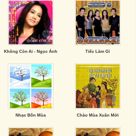
Không Còn Ai - Ngọc Ánh
Tiếc Làm Gì
Nhạc Bốn Mùa
Chào Mùa Xuân Mới