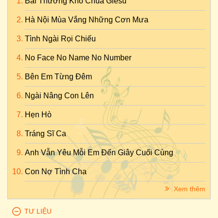
Bài Thương Khó Chúa Giêsu
Hà Nội Mùa Vắng Những Cơn Mưa
Tình Ngài Rọi Chiếu
No Face No Name No Number
Bên Em Từng Đêm
Ngài Nâng Con Lên
Hẹn Hò
Tráng Sĩ Ca
Anh Vẫn Yêu Mỗi Em Đến Giây Cuối Cùng
Con Nợ Tình Cha
Xem thêm
TƯ LIỆU