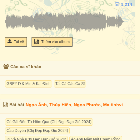
1.214
Tải về
Thêm vào album
Các ca sĩ khác
GREY D & Min & Kai Đinh
Tất Cả Các Ca Sĩ
Bài hát
Ngọc Ánh
,
Thúy Hiền
,
Ngọc Phước
,
Maitinhvi
Cô Gái Đến Từ Hôm Qua (Chị Đẹp Đạp Gió 2024)
Cầu Duyên (Chị Đẹp Đạp Gió 2024)
Đi Về Nhà (Chị Đẹp Đạp Gió 2024)
Áo Anh Năm Nút Chạm Rồng