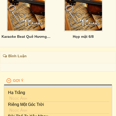
Karaoke Beat Quê Hương - Truyền Thống
Họp mặt 6/8
Bình Luận
GỢI Ý
Hạ Trắng
Ngọc Ánh
Riêng Một Góc Trời
Ngọc Ánh