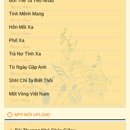
Bởi Thế Ta Yêu Nhau
Ngọc Ánh
Tình Mênh Mang
Ngọc Ánh
Hôn Môi Xa
Ngọc Ánh
Phố Xa
Ngọc Ánh
Trả Nợ Tình Xa
Ngọc Ánh
Từ Ngày Gặp Anh
Ngọc Ánh
Shh! Chỉ Ta Biết Thôi
Ngọc Phước
Một Vòng Việt Nam
Thúy Hiền
MP3 MỚI UPLOAD