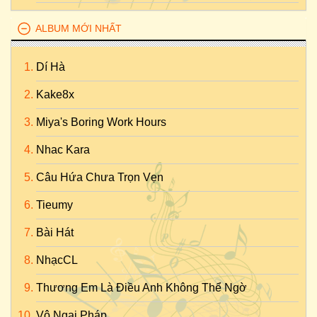
ALBUM MỚI NHẤT
Dí Hà
Kake8x
Miya's Boring Work Hours
Nhac Kara
Câu Hứa Chưa Trọn Vẹn
Tieumy
Bài Hát
NhạcCL
Thương Em Là Điều Anh Không Thể Ngờ
Vô Ngại Pháp