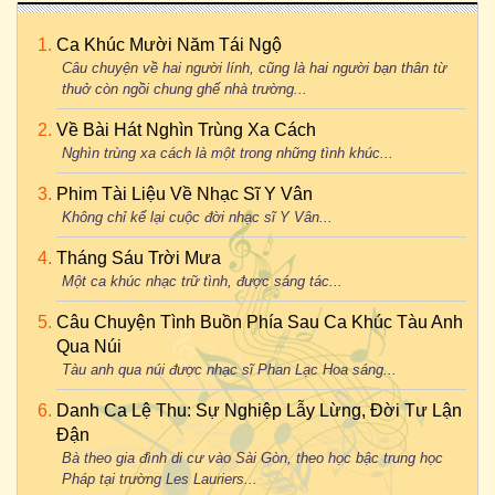
Ca Khúc Mười Năm Tái Ngộ
Câu chuyện về hai người lính, cũng là hai người bạn thân từ
thuở còn ngồi chung ghế nhà trường...
Về Bài Hát Nghìn Trùng Xa Cách
Nghìn trùng xa cách là một trong những tình khúc...
Phim Tài Liệu Về Nhạc Sĩ Y Vân
Không chỉ kể lại cuộc đời nhạc sĩ Y Vân...
Tháng Sáu Trời Mưa
Một ca khúc nhạc trữ tình, được sáng tác...
Câu Chuyện Tình Buồn Phía Sau Ca Khúc Tàu Anh
Qua Núi
Tàu anh qua núi được nhạc sĩ Phan Lạc Hoa sáng...
Danh Ca Lệ Thu: Sự Nghiệp Lẫy Lừng, Đời Tư Lận
Đận
Bà theo gia đình di cư vào Sài Gòn, theo học bậc trung học
Pháp tại trường Les Lauriers...