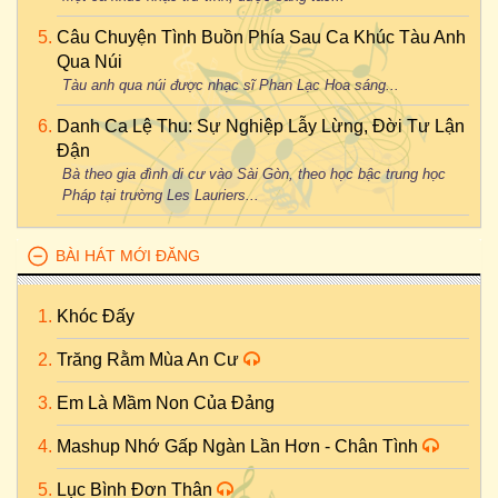
Câu Chuyện Tình Buồn Phía Sau Ca Khúc Tàu Anh
Qua Núi
Tàu anh qua núi được nhạc sĩ Phan Lạc Hoa sáng...
Danh Ca Lệ Thu: Sự Nghiệp Lẫy Lừng, Đời Tư Lận
Đận
Bà theo gia đình di cư vào Sài Gòn, theo học bậc trung học
Pháp tại trường Les Lauriers...
BÀI HÁT MỚI ĐĂNG
Khóc Đấy
Trăng Rằm Mùa An Cư
Em Là Mầm Non Của Đảng
Mashup Nhớ Gấp Ngàn Lần Hơn - Chân Tình
Lục Bình Đơn Thân