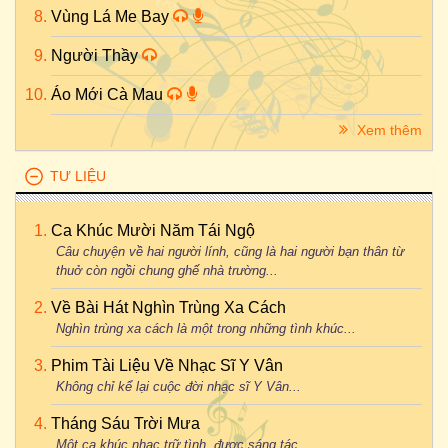
Vùng Lá Me Bay
Người Thầy
Áo Mới Cà Mau
Xem thêm
TƯ LIỆU
Ca Khúc Mười Năm Tái Ngộ
Câu chuyện về hai người lính, cũng là hai người bạn thân từ
thuở còn ngồi chung ghế nhà trường...
Về Bài Hát Nghìn Trùng Xa Cách
Nghìn trùng xa cách là một trong những tình khúc...
Phim Tài Liệu Về Nhạc Sĩ Y Vân
Không chỉ kể lại cuộc đời nhạc sĩ Y Vân...
Tháng Sáu Trời Mưa
Một ca khúc nhạc trữ tình, được sáng tác...