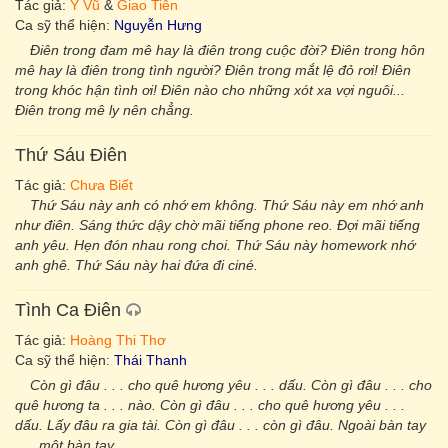
Tác giả:
Y Vũ
&
Giao Tiên
Ca sỹ thể hiện:
Nguyễn Hưng
Điên trong đam mê hay là điên trong cuộc đời? Điên trong hôn
mê hay là điên trong tình người? Điên trong mắt lệ đỏ rơi! Điên
trong khóc hận tình ơi! Điên nào cho những xót xa vợi nguôi...
Điên trong mê ly nên chẳng.
Thứ Sáu Điên
Tác giả:
Chưa Biết
Thứ Sáu này anh có nhớ em không. Thứ Sáu này em nhớ anh
như điên. Sáng thức dậy chờ mãi tiếng phone reo. Đợi mãi tiếng
anh yêu. Hẹn đón nhau rong choi. Thứ Sáu này homework nhớ
anh ghê. Thứ Sáu này hai đứa đi ciné.
Tình Ca Điên
Tác giả:
Hoàng Thi Thơ
Ca sỹ thể hiện:
Thái Thanh
Còn gì đâu . . . cho quê hương yêu . . . dấu. Còn gì đâu . . . cho
quê hương ta . . . nào. Còn gì đâu . . . cho quê hương yêu . . .
dấu. Lấy đâu ra gia tài. Còn gì đâu . . . còn gì đâu. Ngoài bàn tay
. . . một bàn tay.