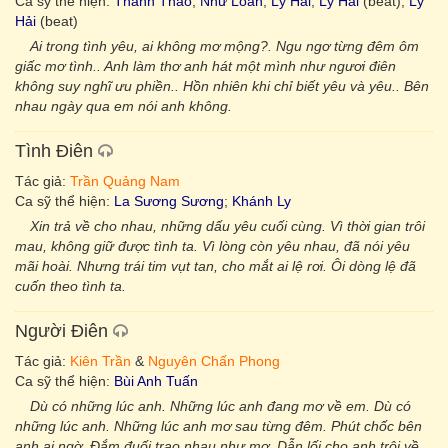
Ca sỹ thể hiện:
Thanh Thảo
;
Như Loan
;
Lý Hải
;
Lý Hải
(beat);
Lý
Hải
(beat)
Ai trong tình yêu, ai không mơ mộng?. Ngu ngơ từng đêm ôm
giấc mơ tình.. Anh làm thơ anh hát một mình như ngươi điên
không suy nghĩ ưu phiền.. Hồn nhiên khi chỉ biết yêu và yêu.. Bên
nhau ngày qua em nói anh không.
Tình Điên
Tác giả:
Trần Quảng Nam
Ca sỹ thể hiện:
La Sương Sương
;
Khánh Ly
Xin trả về cho nhau, những dấu yêu cuối cùng. Vì thời gian trôi
mau, không giữ được tình ta. Vì lòng còn yêu nhau, đã nói yêu
mãi hoài. Nhưng trái tim vụt tan, cho mắt ai lệ rơi. Ôi dòng lệ đã
cuốn theo tình ta.
Người Điên
Tác giả:
Kiên Trần
&
Nguyên Chấn Phong
Ca sỹ thể hiện:
Bùi Anh Tuấn
Dù có những lúc anh. Những lúc anh đang mơ về em. Dù có
những lúc anh. Những lúc anh mơ sau từng đêm. Phút chốc bên
anh ai ngờ. Đắm đuối trao nhau như mơ. Dẫn lối cho anh trôi về.