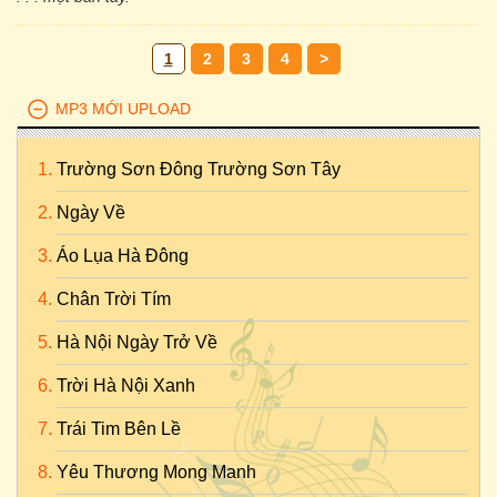
1
2
3
4
>
MP3 MỚI UPLOAD
Trường Sơn Đông Trường Sơn Tây
Ngày Về
Áo Lụa Hà Đông
Chân Trời Tím
Hà Nội Ngày Trở Về
Trời Hà Nội Xanh
Trái Tim Bên Lề
Yêu Thương Mong Manh