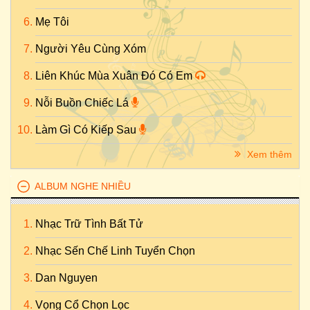
Mẹ Tôi
Người Yêu Cùng Xóm
Liên Khúc Mùa Xuân Đó Có Em
Nỗi Buồn Chiếc Lá
Làm Gì Có Kiếp Sau
Xem thêm
ALBUM NGHE NHIỀU
Nhạc Trữ Tình Bất Tử
Nhạc Sến Chế Linh Tuyển Chọn
Dan Nguyen
Vọng Cổ Chọn Lọc