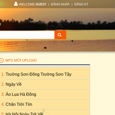
WELCOME
GUEST
|
ĐĂNG NHẬP
|
ĐĂNG KÝ
M
MP3 MỚI UPLOAD
Trường Sơn Đông Trường Sơn Tây
Ngày Về
Áo Lụa Hà Đông
Chân Trời Tím
Hà Nội Ngày Trở Về