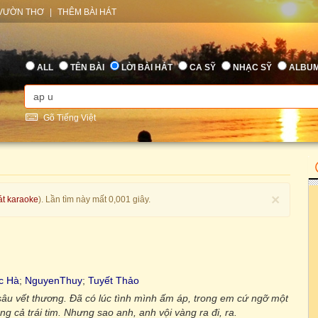
VƯỜN THƠ
|
THÊM BÀI HÁT
ALL
TÊN BÀI
LỜI BÀI HÁT
CA SỸ
NHẠC SỸ
ALBU
Gõ Tiếng Việt
×
át karaoke
). Lần tìm này mất 0,001 giây.
c Hà
;
NguyenThuy
;
Tuyết Thảo
âu vết thương. Đã có lúc tình mình ấm áp, trong em cứ ngỡ một
g cả trái tim. Nhưng sao anh, anh vội vàng ra đi, ra.