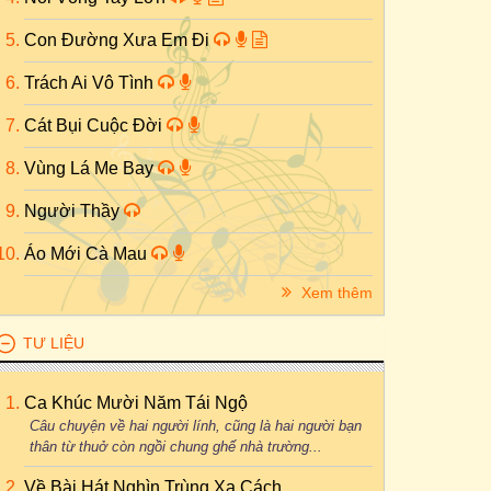
Con Đường Xưa Em Đi
Trách Ai Vô Tình
Cát Bụi Cuộc Đời
Vùng Lá Me Bay
Người Thầy
Áo Mới Cà Mau
Xem thêm
TƯ LIỆU
Ca Khúc Mười Năm Tái Ngộ
Câu chuyện về hai người lính, cũng là hai người bạn
thân từ thuở còn ngồi chung ghế nhà trường...
Về Bài Hát Nghìn Trùng Xa Cách