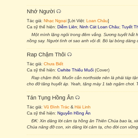
Nhớ Người
Tác giả:
Nhạc Ngoại
[Lời Việt:
Loan Châu
]
Ca sỹ thể hiện:
Diễm Liên
;
Ninh Cát Loan Châu
;
Tuyết T
Một mình lặng ngôi trong đêm vắng. Sương tuyết hắt 
nồng say. Người tình ơi sao anh vội đi. Bỏ lại bóng dáng
Rap Chậm Thôi
Tác giả:
Chưa Biết
Ca sỹ thể hiện:
Cwhite Thiếu Muối
(Cover)
Rap chậm thôi. Muốn cắn northside nên là phải táp tận 
cho đỡ tăng huyết áp. Yeah, tặng mày 1 tab ngậm chơi. 
Tán Tụng Hồng Ân
Tác giả:
Vũ Đình Trác
&
Hải Linh
Ca sỹ thể hiện:
Nguyễn Hồng Ân
ĐK: Xin dâng lời cảm tạ hồng ân Thiên Chúa bao la, xi
Chúa nâng đỡ con, xin dâng lời cảm tạ, cho đời con vững