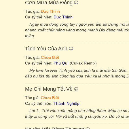
Cơn Mưa Mùa Đông
Tác giả:
Đức Thịnh
Ca sỹ thể hiện:
Đức Thịnh
Ngày mùa đông vòng tay người yêu ấm áp Đừng trời 
nhanh xuất chút nắng vàng mong manh Dịu dàng mãi tóc 
thiên
Tình Yêu Của Anh
Tác giả:
Chưa Biết
Ca sỹ thể hiện:
Phú Quí
(Cukak Remix)
My love forever Tình yêu của anh là mãi mãi Sài Gòn, 
dầu nụ lửa thì anh cũng lau qua Yêu xa là nhớ là mong
Mẹ Chỉ Mong Tết Về
Tác giả:
Chưa Biết
Ca sỹ thể hiện:
Thành Nghiệp
Lời 1:. Trời vào xuân nắng như hồng thêm. Mùa se s
thấy ai cũng vội. Vội vã bắt những chuyến xe. Để về nha