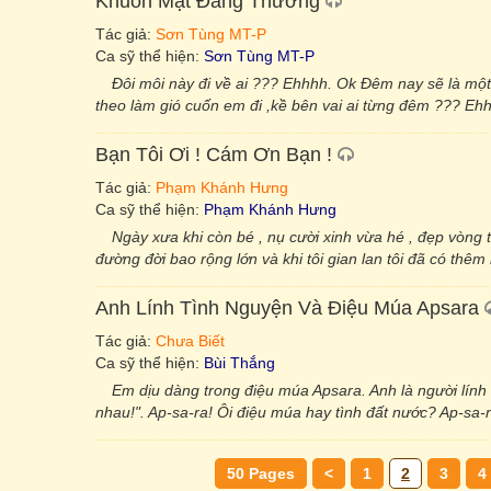
Khuôn Mặt Đáng Thương
Tác giả:
Sơn Tùng MT-P
Ca sỹ thể hiện:
Sơn Tùng MT-P
Đôi môi này đi về ai ??? Ehhhh. Ok Đêm nay sẽ là mộ
theo làm gió cuốn em đi ,kề bên vai ai từng đêm ??? Ehhhh
Bạn Tôi Ơi ! Cám Ơn Bạn !
Tác giả:
Phạm Khánh Hưng
Ca sỹ thể hiện:
Phạm Khánh Hưng
Ngày xưa khi còn bé , nụ cười xinh vừa hé , đẹp vòng t
đường đời bao rộng lớn và khi tôi gian lan tôi đã có th
Anh Lính Tình Nguyện Và Điệu Múa Apsara
Tác giả:
Chưa Biết
Ca sỹ thể hiện:
Bùi Thắng
Em dịu dàng trong điệu múa Apsara. Anh là người lính
nhau!". Ap-sa-ra! Ôi điệu múa hay tình đất nước? Ap-sa
50 Pages
<
1
2
3
4