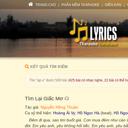
TRANG CHỦ
|
PHẦN MỀM TKARAOKE
|
DIỄN ĐÀN
|
KẾT QUẢ TÌM KIẾM
Tìm "ap u" được 500 bài (
425 bài có nhạc nghe, 22 bài có thể h
Tìm Lại Giấc Mơ
Tác giả:
Nguyễn Hồng Thuận
Ca sỹ thể hiện:
Hoàng Ái Vy
;
Hồ Ngọc Hà
(beat);
Hồ Ngọ
Đêm đi qua, sao tim buốt giá. Cơn mưa đêm như cào s
đời. Em yêu anh, yêu không hối tiếc. Em yêu anh, yêu bằn