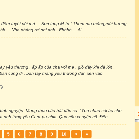
t đêm tuyệt vời mà ... Sơn tùng M-tp ! Thơm mơ màng,mùi hương
 ... Nhẹ nhàng rơi nơi anh . Ehhhh ... Ai.
ay yêu thương , ấp ấp của cha với me . giờ đây khi đã lớn ,
êm bạn cùng đi . bàn tay mang yêu thương đan xen vào
 tình nguyện. Mang theo câu hát dân ca. "Yêu nhau cởi áo cho
-ra anh từng yêu Cam-pu-chia. Qua câu chuyện cổ. Đền.
5
6
7
8
9
10
>
»