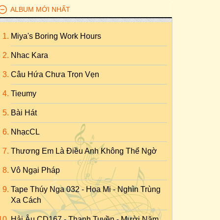
ALBUM MỚI NHẤT
Miya's Boring Work Hours
Nhac Kara
Câu Hứa Chưa Trọn Vẹn
Tieumy
Bài Hát
NhạcCL
Thương Em Là Điều Anh Không Thể Ngờ
Vô Ngại Pháp
Tape Thúy Nga 032 - Họa Mi - Nghìn Trùng
Xa Cách
Hải Âu CD167 - Thanh Tuyền - Mười Năm