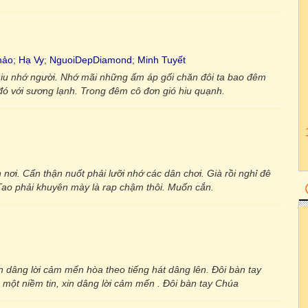
hảo
;
Hạ Vy
;
NguoiDepDiamond
;
Minh Tuyết
hiu nhớ người. Nhớ mãi những ấm áp gối chăn đôi ta bao đêm
 đó với sương lạnh. Trong đêm cô đơn gió hiu quạnh.
nơi. Cẩn thận nuốt phải lưỡi nhớ các dân chơi. Già rồi nghỉ đê
Tao phải khuyên mày là rap chậm thôi. Muốn cắn.
n dâng lời cảm mến hòa theo tiếng hát dâng lên. Đôi bàn tay
 một niềm tin, xin dâng lời cảm mến . Đôi bàn tay Chúa