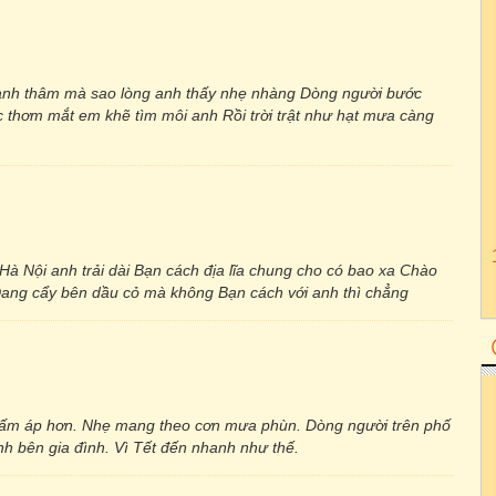
lanh thâm mà sao lòng anh thấy nhẹ nhàng Dòng người bước
thơm mắt em khẽ tìm môi anh Rồi trời trật như hạt mưa càng
Hà Nội anh trải dài Bạn cách địa lĩa chung cho có bao xa Chào
 Đang cẩy bên dầu cỏ mà không Bạn cách với anh thì chẳng
e ấm áp hơn. Nhẹ mang theo cơn mưa phùn. Dòng người trên phố
nh bên gia đình. Vì Tết đến nhanh như thế.