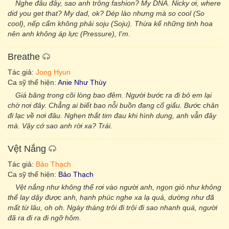
Nghe đâu đây, sao anh trông fashion? My DNA. Nicky ơi, where
did you get that? My dad, ok? Dép lào nhưng mà so cool (So
cool), nếp cẩm không phải soju (Soju). Thừa kế những tinh hoa
nên anh không áp lực (Pressure), I'm.
Breathe
Tác giả:
Jong Hyun
Ca sỹ thể hiện:
Anie Như Thùy
Giá băng trong cõi lòng bao đêm. Người bước ra đi bỏ em lại
chờ nơi đây. Chẳng ai biết bao nỗi buồn đang cố giấu. Bước chân
đi lạc về nơi đâu. Nghẹn thắt tim đau khi hình dung, anh vẫn đây
mà. Vậy cớ sao anh rời xa? Trái.
Vệt Nắng
Tác giả:
Bảo Thạch
Ca sỹ thể hiện:
Bảo Thạch
Vệt nắng như không thể rơi vào người anh, ngọn gió như không
thể lay dậy được anh, hạnh phúc nghe xa lạ quá, dường như đã
mất từ lâu, oh oh. Ngày tháng trôi đi trôi đi sao nhanh quá, người
đã ra đi ra đi ngỡ hôm.