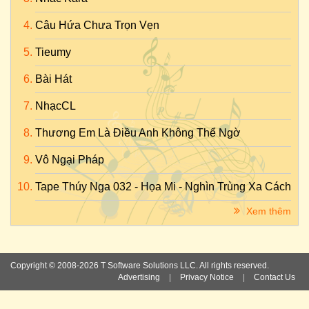
Câu Hứa Chưa Trọn Vẹn
Tieumy
Bài Hát
NhạcCL
Thương Em Là Điều Anh Không Thể Ngờ
Vô Ngại Pháp
Tape Thúy Nga 032 - Họa Mi - Nghìn Trùng Xa Cách
Xem thêm
Copyright © 2008-2026 T Software Solutions LLC. All rights reserved.
Advertising
|
Privacy Notice
|
Contact Us