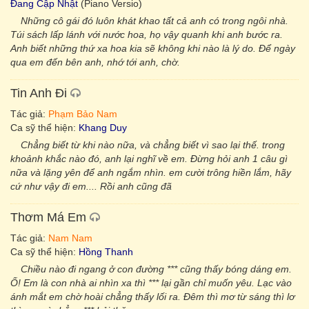
Đang Cập Nhật
(Piano Versio)
Những cô gái đó luôn khát khao tất cả anh có trong ngôi nhà.
Túi sách lấp lánh với nước hoa, họ vậy quanh khi anh bước ra.
Anh biết những thứ xa hoa kia sẽ không khi nào là lý do. Để ngày
qua em đến bên anh, nhớ tới anh, chờ.
Tin Anh Đi
Tác giả:
Phạm Bảo Nam
Ca sỹ thể hiện:
Khang Duy
Chẳng biết từ khi nào nữa, và chẳng biết vì sao lại thế. trong
khoảnh khắc nào đó, anh lại nghĩ về em. Đừng hỏi anh 1 câu gì
nữa và lặng yên để anh ngắm nhìn. em cười trông hiền lắm, hãy
cứ như vậy đi em.... Rồi anh cũng đã
Thơm Má Em
Tác giả:
Nam Nam
Ca sỹ thể hiện:
Hồng Thanh
Chiều nào đi ngang ở con đường *** cũng thấy bóng dáng em.
Ố! Em là con nhà ai nhìn xa thì *** lại gần chỉ muốn yêu. Lạc vào
ánh mắt em chờ hoài chẳng thấy lối ra. Đêm thì mơ từ sáng thì lơ