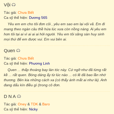
Vội
Tác giả:
Chưa Biết
Ca sỹ thể hiện:
Dương 565
Yêu em em cho tôi đơn côi , yêu em sao em lại vội vã. Em đi
mang theo ngàn câu thề hứa lúc xưa còn nồng nàng. Ai yêu em
hơn tôi tại ai vì ai ai ai hởi người. Yêu em tôi sãng sàn huy sinh
mọi thứ để em được vui. Em vui bên ai.
Quen
Tác giả:
Chưa Biết
Ca sỹ thể hiện:
Phương Linh
Quen ... thấp thoáng bay làn tóc này. Cứ ngỡ như đã từng rất
kề ... rất quen. Bóng dáng ấy từ lúc nào ... có lẽ đã bao lần nhớ
thương. Bên kia những cách xa (có thấy ánh mắt ai như là). Anh
đang dấu kín điều gì (trong cô đơn.
D N A
Tác giả:
Oney
&
TDK
&
Baro
Ca sỹ thể hiện:
Nicky