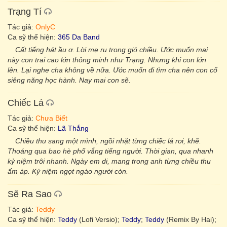
Trạng Tí
Tác giả:
OnlyC
Ca sỹ thể hiện:
365 Da Band
Cất tiếng hát ầu ơ. Lời mẹ ru trong gió chiều. Ước muốn mai
này con trai cao lớn thông minh như Trạng. Nhưng khi con lớn
lên. Lại nghe cha không về nữa. Ước muốn đi tìm cha nên con cố
siêng năng học hành. Nay mai con sẽ.
Chiếc Lá
Tác giả:
Chưa Biết
Ca sỹ thể hiện:
Lã Thắng
Chiều thu sang một mình, ngồi nhặt từng chiếc lá rơi, khẽ.
Thoáng qua bao hè phố vắng tiếng người. Thời gian, qua nhanh
kỷ niệm trôi nhanh. Ngày em di, mang trong anh từng chiều thu
ấm áp. Kỷ niệm ngọt ngào người còn.
Sẽ Ra Sao
Tác giả:
Teddy
Ca sỹ thể hiện:
Teddy
(Lofi Versio);
Teddy
;
Teddy
(Remix By Hai);