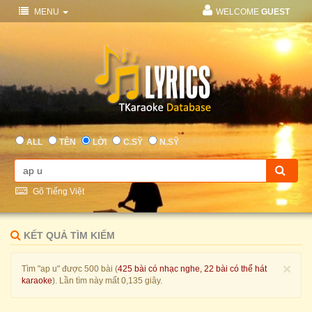
MENU
WELCOME
GUEST
ALL
TÊN
LỜI
C.SỸ
N.SỸ
Gõ Tiếng Việt
KẾT QUẢ TÌM KIẾM
×
Tìm "ap u" được 500 bài (
425 bài có nhạc nghe, 22 bài có thể hát
karaoke
). Lần tìm này mất 0,135 giây.