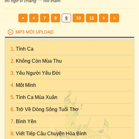
thì ngơ vì chẳng *** hỏi thăm.
«
<
7
8
9
10
11
>
»
MP3 MỚI UPLOAD
Tình Ca
Không Còn Mùa Thu
Yêu Người Yêu Đời
Một Mình
Tình Ca Mùa Xuân
Trở Về Dòng Sông Tuổi Thơ
Bình Yên
Viết Tiếp Câu Chuyện Hòa Bình