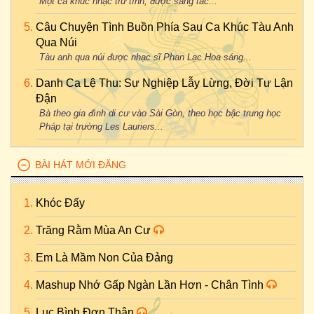
Một ca khúc nhạc trữ tình, được sáng tác...
Câu Chuyện Tình Buồn Phía Sau Ca Khúc Tàu Anh
Qua Núi
Tàu anh qua núi được nhạc sĩ Phan Lạc Hoa sáng...
Danh Ca Lệ Thu: Sự Nghiệp Lẫy Lừng, Đời Tư Lận
Đận
Bà theo gia đình di cư vào Sài Gòn, theo học bậc trung học
Pháp tại trường Les Lauriers...
BÀI HÁT MỚI ĐĂNG
Khóc Đấy
Trăng Rằm Mùa An Cư
Em Là Mầm Non Của Đảng
Mashup Nhớ Gấp Ngàn Lần Hơn - Chân Tình
Lục Bình Đơn Thân