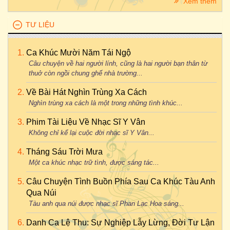
Xem thêm
TƯ LIỆU
Ca Khúc Mười Năm Tái Ngộ
Câu chuyện về hai người lính, cũng là hai người bạn thân từ
thuở còn ngồi chung ghế nhà trường...
Về Bài Hát Nghìn Trùng Xa Cách
Nghìn trùng xa cách là một trong những tình khúc...
Phim Tài Liệu Về Nhạc Sĩ Y Vân
Không chỉ kể lại cuộc đời nhạc sĩ Y Vân...
Tháng Sáu Trời Mưa
Một ca khúc nhạc trữ tình, được sáng tác...
Câu Chuyện Tình Buồn Phía Sau Ca Khúc Tàu Anh
Qua Núi
Tàu anh qua núi được nhạc sĩ Phan Lạc Hoa sáng...
Danh Ca Lệ Thu: Sự Nghiệp Lẫy Lừng, Đời Tư Lận