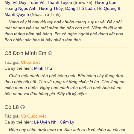
My
;
Vũ Duy
;
Tuấn Vũ
;
Thanh Tuyền
(trước 75);
Hương Lan
;
Hoàng Ngọc Anh
;
Hương Thủy
;
Đặng Thế Luân
;
Hồ Quang 8
;
Mạnh Quỳnh
(Nhạc Trữ Tình)
Vàng cây lá bay đôi tay ngây buồn mang suy tư về. Đầy đôi
mắt nhung kiêu sa môi mềm tìm đến cơn mê. Niềm tin đã lạnh
theo tháng năm giá băng. Em có nghe ngoài phố đang kết hoa.
Bao nhiêu sắc hoa là bấy nhiêu tâm tình.
Cô Đơn Mình Em
Tác giả:
Chưa Biết
Ca sỹ thể hiện:
Minh Thư
Chiều một mình trên phố hóng mát. Bên hàng cây đung đưa
theo nhịp bồi hôì. Thu về rụng rơi từng chiếc lá úa. Cho lòng em
miên man u buồn. Ngày nào mình trên phố có nhớ. Anh và em
bên nhau vui đùa hàng giờ. Đây rồi kỷ niệm.
Có Lẽ
Tác giả:
Vũ Quốc Việt
Ca sỹ thể hiện:
Lê Uyên Nhi
;
Cẩm Ly
Ðêm nay chìm dưới mưa rơi. Sao anh ra đi về chốn xa xôi nơi