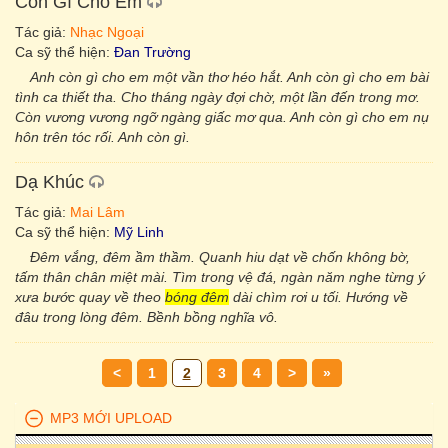
Còn Gì Cho Em
Tác giả:
Nhạc Ngoại
Ca sỹ thể hiện:
Đan Trường
Anh còn gì cho em một vần thơ héo hắt. Anh còn gì cho em bài
tình ca thiết tha. Cho tháng ngày đợi chờ, một lần đến trong mơ.
Còn vương vương ngỡ ngàng giấc mơ qua. Anh còn gì cho em nụ
hôn trên tóc rối. Anh còn gì.
Dạ Khúc
Tác giả:
Mai Lâm
Ca sỹ thể hiện:
Mỹ Linh
Đêm vắng, đêm ầm thầm. Quanh hiu dạt về chốn không bờ,
tấm thân chân miệt mài. Tìm trong vệ đá, ngàn năm nghe từng ý
xưa bước quay về theo
bóng đêm
dài chìm rơi u tối. Hướng về
đâu trong lòng đêm. Bềnh bồng nghĩa vô.
<
1
2
3
4
>
»
MP3 MỚI UPLOAD