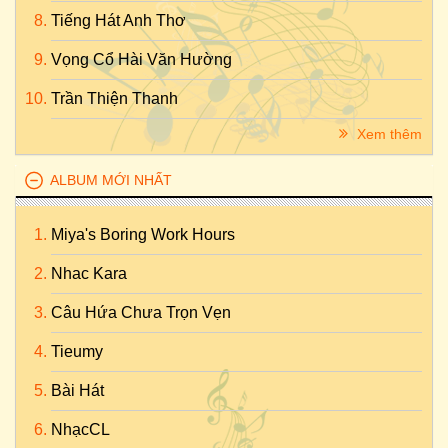
Tiếng Hát Anh Thơ
Vọng Cổ Hài Văn Hường
Trần Thiện Thanh
Xem thêm
ALBUM MỚI NHẤT
Miya's Boring Work Hours
Nhac Kara
Câu Hứa Chưa Trọn Vẹn
Tieumy
Bài Hát
NhạcCL