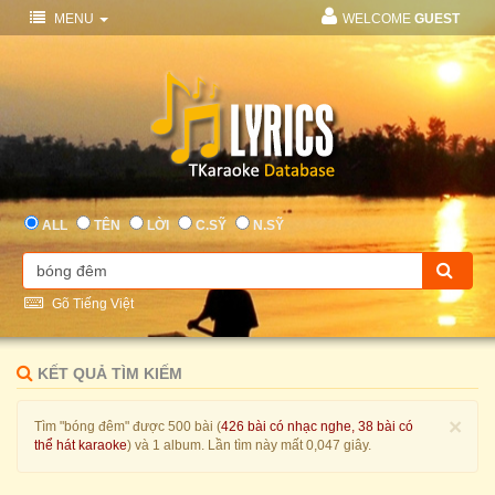
MENU
WELCOME
GUEST
ALL
TÊN
LỜI
C.SỸ
N.SỸ
Gõ Tiếng Việt
KẾT QUẢ TÌM KIẾM
×
Tìm "bóng đêm" được 500 bài (
426 bài có nhạc nghe, 38 bài có
thể hát karaoke
) và 1 album. Lần tìm này mất 0,047 giây.