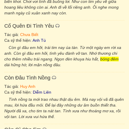
biển khơi. Chơi vơi tình đã buông lơi. Như con tim yêu về giữa
hoang liêu không còn ai. Anh đi về lối riêng anh. Ôi nghe mong
manh ngày cũ xuân xanh nay còn.
Cố Quên Đi Tình Yêu
Tác giả:
Chưa Biết
Ca sỹ thể hiện:
Anh Tú
Còn gì đâu em hỡi, trái tim nay úa tàn. Từ một ngày em rời xa
anh. Còn gì đâu em hỡi, tình yêu đành vỡ tan. Nhớ thương chi
cho thêm nhiều trái ngang. Ngọn đèn khuya hiu hắt,
bóng đêm
dài hững hờ, lời mặn nồng đâu.
Còn Đâu Tình Nồng
Tác giả:
Huy Anh
Ca sỹ thể hiện:
Diễm Liên
Tình nồng ta mới trao nhau thật dịu êm. Mà nay vội vã đã quên
mau, lời hứa đầu môi. Để lại đây những dư âm buồn thiết tha.
Người đã xa, cho tim ta nát tan. Tình xưa như thoáng mơ xa, rồi
vội tan. Lời xưa vui hứa thế.