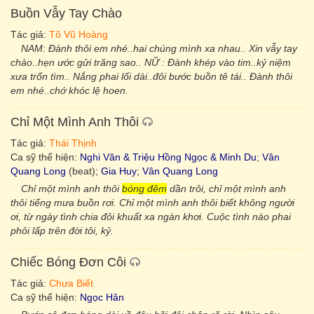
Buồn Vẫy Tay Chào
Tác giả:
Tô Vũ Hoàng
NAM: Đành thôi em nhé..hai chúng mình xa nhau.. Xin vẫy tay
chào..hẹn ước gửi trăng sao.. NỮ : Đành khép vào tim..kỷ niệm
xưa trốn tìm.. Nắng phai lối dài..đôi bước buồn tê tái.. Đành thôi
em nhé..chớ khóc lệ hoen.
Chỉ Một Mình Anh Thôi
Tác giả:
Thái Thịnh
Ca sỹ thể hiện:
Nghi Văn & Triệu Hồng Ngọc & Minh Du
;
Vân
Quang Long
(beat);
Gia Huy
;
Vân Quang Long
Chỉ một mình anh thôi
bóng đêm
dần trôi, chỉ một mình anh
thôi tiếng mưa buồn rơi. Chỉ một mình anh thôi biết không người
ơi, từ ngày tình chia đôi khuất xa ngàn khơi. Cuộc tình nào phai
phôi lấp trên đời tôi, kỷ.
Chiếc Bóng Đơn Côi
Tác giả:
Chưa Biết
Ca sỹ thể hiện:
Ngọc Hân