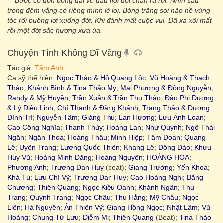
Bước cô đơn bóng dài về đâu hỡi đôi chân rã rời. Nhìn sâu
trong đêm vắng có riêng mình lẻ loi. Bóng trăng soi não nề vùng
tóc rối buông lơi xuống đời. Khi đánh mất cuộc vui. Ðã xa xôi mất
rồi một đời sắc hương xưa úa.
Chuyện Tình Không Dĩ Vãng
Tác giả:
Tâm Anh
Ca sỹ thể hiện:
Ngọc Thảo & Hồ Quang Lộc
;
Vũ Hoàng & Thạch
Thảo
;
Khánh Bình & Tina Thảo My
;
Mai Phương & Đông Nguyễn
;
Randy & Mỹ Huyền
;
Trần Xuân & Trần Thu Thảo
;
Đào Phi Dương
& Lý Diệu Linh
;
Chí Thanh & Đăng Khánh
;
Trang Thảo & Dương
Đình Trí
;
Nguyễn Tâm
;
Giáng Thu
;
Lan Hương
;
Lưu Ánh Loan
;
Cao Công Nghĩa
;
Thanh Thủy
;
Hoàng Lan
;
Như Quỳnh
;
Ngô Thái
Ngân
;
Ngân Thoa
;
Hoàng Thâu
;
Minh Hiệp
;
Tâm Đoan
;
Quang
Lê
;
Uyên Trang
;
Lương Quốc Thiên
;
Khang Lê
;
Đông Đào
;
Khưu
Huy Vũ
;
Hoàng Minh Đăng
;
Hoàng Nguyên
;
HOÀNG HOA
;
Phương Anh
;
Trương Đan Huy
(beat);
Giang Trường
;
Yến Khoa
;
Khả Tú
;
Lưu Chí Vỹ
;
Trương Đan Huy
;
Cao Hoàng Nghi
;
Bằng
Chương
;
Thiên Quang
;
Ngọc Kiều Oanh
;
Khánh Ngân
;
Thu
Trang
;
Quỳnh Trang
;
Ngọc Châu
;
Thu Hằng
;
Mỹ Châu
;
Ngọc
Liên
;
Hà Nguyên
;
Ân Thiên Vỹ
;
Giang Hồng Ngọc
;
Nhật Lâm
;
Vũ
Hoàng
;
Chung Tử Lưu
;
Diễm Mi
;
Thiên Quang
(Beat);
Tina Thảo