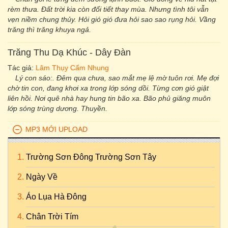
rèm thưa. Đất trời kia còn đổi tiết thay mùa. Nhưng tình tôi vẫn
vẹn niềm chung thủy. Hỏi gió gió đưa hỏi sao sao rụng hỏi. Vầng
trăng thì trăng khuya ngả.
Trăng Thu Dạ Khúc - Dây Đàn
Tác giả:
Lâm Thụy Cẩm Nhung
Lý con sáo:. Đêm qua chưa, sao mắt mẹ lệ mờ tuôn rơi. Mẹ đợi
chờ tin con, đang khơi xa trong lớp sóng dồi. Từng cơn gió giật
liên hồi. Nơi quê nhà hay hung tin bão xa. Bão phủ giăng muôn
lớp sóng trùng dương. Thuyền.
MP3 MỚI UPLOAD
Trường Sơn Đông Trường Sơn Tây
Ngày Về
Áo Lụa Hà Đông
Chân Trời Tím