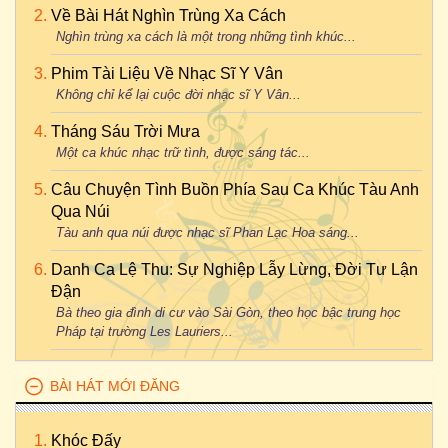
Về Bài Hát Nghìn Trùng Xa Cách
Nghìn trùng xa cách là một trong những tình khúc...
Phim Tài Liệu Về Nhạc Sĩ Y Vân
Không chỉ kể lại cuộc đời nhạc sĩ Y Vân...
Tháng Sáu Trời Mưa
Một ca khúc nhạc trữ tình, được sáng tác...
Câu Chuyện Tình Buồn Phía Sau Ca Khúc Tàu Anh
Qua Núi
Tàu anh qua núi được nhạc sĩ Phan Lạc Hoa sáng...
Danh Ca Lệ Thu: Sự Nghiệp Lẫy Lừng, Đời Tư Lận
Đận
Bà theo gia đình di cư vào Sài Gòn, theo học bậc trung học
Pháp tại trường Les Lauriers...
BÀI HÁT MỚI ĐĂNG
Khóc Đấy