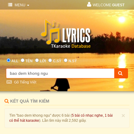
MENU
WELCOME
GUEST
ALL
TÊN
LỜI
C.SỸ
N.SỸ
Gõ Tiếng Việt
KẾT QUẢ TÌM KIẾM
×
Tìm "bao dem khong ngu" được 6 bài (
5 bài có nhạc nghe, 1 bài
có thể hát karaoke
). Lần tìm này mất 2,592 giây.