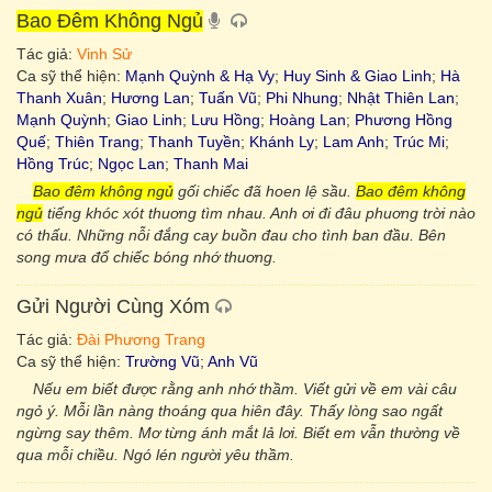
Bao Đêm Không Ngủ
Tác giả:
Vinh Sử
Ca sỹ thể hiện:
Mạnh Quỳnh & Hạ Vy
;
Huy Sinh & Giao Linh
;
Hà
Thanh Xuân
;
Hương Lan
;
Tuấn Vũ
;
Phi Nhung
;
Nhật Thiên Lan
;
Mạnh Quỳnh
;
Giao Linh
;
Lưu Hồng
;
Hoàng Lan
;
Phương Hồng
Quế
;
Thiên Trang
;
Thanh Tuyền
;
Khánh Ly
;
Lam Anh
;
Trúc Mi
;
Hồng Trúc
;
Ngọc Lan
;
Thanh Mai
Bao đêm không ngủ
gối chiếc đã hoen lệ sầu.
Bao đêm không
ngủ
tiếng khóc xót thuơng tìm nhau. Anh ơi đi đâu phuơng trời nào
có thấu. Những nỗi đắng cay buồn đau cho tình ban đầu. Bên
song mưa đổ chiếc bóng nhớ thuơng.
Gửi Người Cùng Xóm
Tác giả:
Đài Phương Trang
Ca sỹ thể hiện:
Trường Vũ
;
Anh Vũ
Nếu em biết được rằng anh nhớ thầm. Viết gửi về em vài câu
ngỏ ý. Mỗi lần nàng thoáng qua hiên đây. Thấy lòng sao ngất
ngừng say thêm. Mơ từng ánh mắt lả lơi. Biết em vẫn thường về
qua mỗi chiều. Ngó lén người yêu thầm.