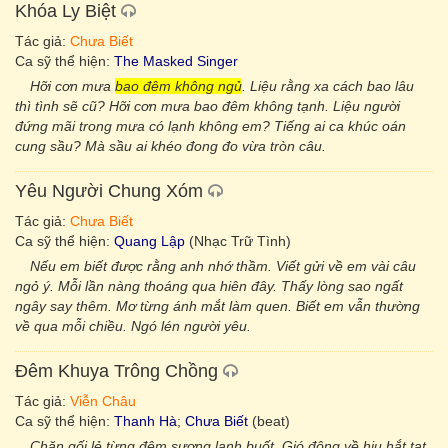
Khóa Ly Biệt
Tác giả:
Chưa Biết
Ca sỹ thể hiện:
The Masked Singer
Hỡi cơn mưa
bao đêm không ngủ
. Liệu rằng xa cách bao lâu
thì tình sẽ cũ? Hỡi cơn mưa bao đêm không tạnh. Liệu người
đứng mãi trong mưa có lạnh không em? Tiếng ai ca khúc oán
cung sầu? Mà sầu ai khéo đong đo vừa tròn câu.
Yêu Người Chung Xóm
Tác giả:
Chưa Biết
Ca sỹ thể hiện:
Quang Lập
(Nhạc Trữ Tình)
Nếu em biết được rằng anh nhớ thầm. Viết gửi về em vài câu
ngỏ ý. Mỗi lần nàng thoáng qua hiên đây. Thấy lòng sao ngất
ngây say thêm. Mơ từng ánh mắt làm quen. Biết em vẫn thường
về qua mỗi chiều. Ngó lén người yêu.
Đêm Khuya Trông Chồng
Tác giả:
Viễn Châu
Ca sỹ thể hiện:
Thanh Hà
;
Chưa Biết
(beat)
Chăn gối lẻ từng đêm sương lạnh buốt. Gió đông về hiu hắt tạt