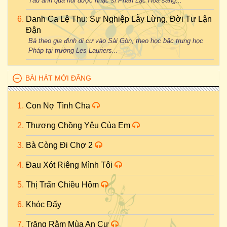
Tàu anh qua núi được nhạc sĩ Phan Lạc Hoa sáng...
Danh Ca Lệ Thu: Sự Nghiệp Lẫy Lừng, Đời Tư Lận
Đận
Bà theo gia đình di cư vào Sài Gòn, theo học bậc trung học
Pháp tại trường Les Lauriers...
BÀI HÁT MỚI ĐĂNG
Con Nợ Tình Cha
Thương Chồng Yêu Của Em
Bà Còng Đi Chợ 2
Đau Xót Riêng Mình Tôi
Thị Trấn Chiều Hôm
Khóc Đấy
Trăng Rằm Mùa An Cư