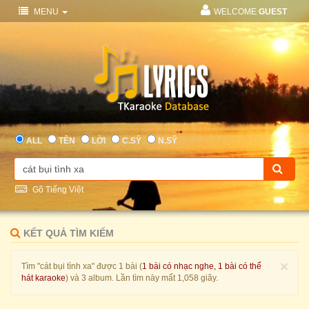
MENU
WELCOME
GUEST
ALL
TÊN
LỜI
C.SỸ
N.SỸ
Gõ Tiếng Việt
KẾT QUẢ TÌM KIẾM
×
Tìm "cát bụi tình xa" được 1 bài (
1 bài có nhạc nghe, 1 bài có thể
hát karaoke
) và 3 album. Lần tìm này mất 1,058 giây.