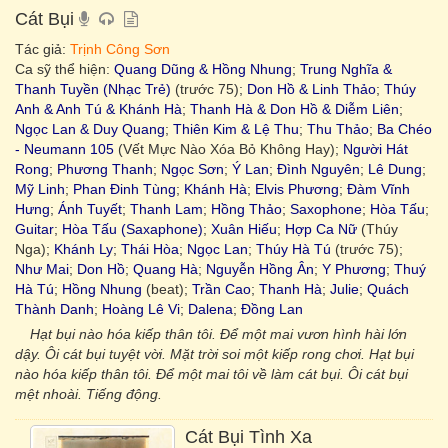
Cát Bụi
Tác giả:
Trịnh Công Sơn
Ca sỹ thể hiện:
Quang Dũng & Hồng Nhung
;
Trung Nghĩa &
Thanh Tuyền (Nhạc Trẻ)
(trước 75);
Don Hồ & Linh Thảo
;
Thúy
Anh & Anh Tú & Khánh Hà
;
Thanh Hà & Don Hồ & Diễm Liên
;
Ngọc Lan & Duy Quang
;
Thiên Kim & Lệ Thu
;
Thu Thảo
;
Ba Chéo
- Neumann 105
(Vết Mực Nào Xóa Bỏ Không Hay);
Người Hát
Rong
;
Phương Thanh
;
Ngọc Sơn
;
Ý Lan
;
Đình Nguyên
;
Lê Dung
;
Mỹ Linh
;
Phan Đinh Tùng
;
Khánh Hà
;
Elvis Phương
;
Đàm Vĩnh
Hưng
;
Ánh Tuyết
;
Thanh Lam
;
Hồng Thảo
;
Saxophone
;
Hòa Tấu
;
Guitar
;
Hòa Tấu (Saxaphone)
;
Xuân Hiếu
;
Hợp Ca Nữ
(Thúy
Nga);
Khánh Ly
;
Thái Hòa
;
Ngọc Lan
;
Thúy Hà Tú
(trước 75);
Như Mai
;
Don Hồ
;
Quang Hà
;
Nguyễn Hồng Ân
;
Y Phương
;
Thuý
Hà Tú
;
Hồng Nhung
(beat);
Trần Cao
;
Thanh Hà
;
Julie
;
Quách
Thành Danh
;
Hoàng Lê Vi
;
Dalena
;
Đồng Lan
Hạt bụi nào hóa kiếp thân tôi. Để một mai vươn hình hài lớn
dậy. Ôi cát bụi tuyệt vời. Mặt trời soi một kiếp rong chơi. Hạt bụi
nào hóa kiếp thân tôi. Để một mai tôi về làm cát bụi. Ôi cát bụi
mệt nhoài. Tiếng động.
Cát Bụi Tình Xa