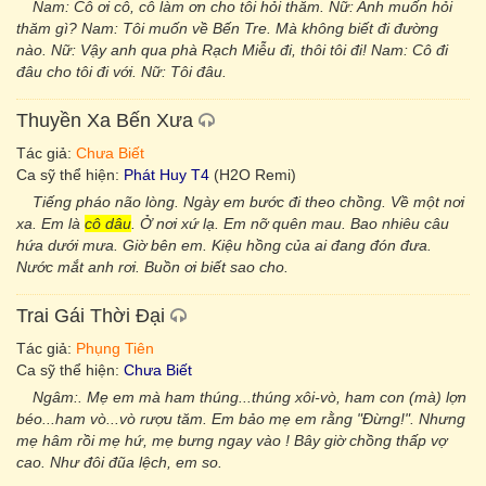
Nam: Cô ơi cô, cô làm ơn cho tôi hỏi thăm. Nữ: Anh muốn hỏi
thăm gì? Nam: Tôi muốn về Bến Tre. Mà không biết đi đường
nào. Nữ: Vậy anh qua phà Rạch Miễu đi, thôi tôi đi! Nam: Cô đi
đâu cho tôi đi với. Nữ: Tôi đâu.
Thuyền Xa Bến Xưa
Tác giả:
Chưa Biết
Ca sỹ thể hiện:
Phát Huy T4
(H2O Remi)
Tiếng pháo não lòng. Ngày em bước đi theo chồng. Về một nơi
xa. Em là
cô dâu
. Ở nơi xứ lạ. Em nỡ quên mau. Bao nhiêu câu
hứa dưới mưa. Giờ bên em. Kiệu hồng của ai đang đón đưa.
Nước mắt anh rơi. Buồn ơi biết sao cho.
Trai Gái Thời Đại
Tác giả:
Phụng Tiên
Ca sỹ thể hiện:
Chưa Biết
Ngâm:. Mẹ em mà ham thúng...thúng xôi-vò, ham con (mà) lợn
béo...ham vò...vò rượu tăm. Em bảo mẹ em rằng "Đừng!". Nhưng
mẹ hâm rồi mẹ hứ, mẹ bưng ngay vào ! Bây giờ chồng thấp vợ
cao. Như đôi đũa lệch, em so.