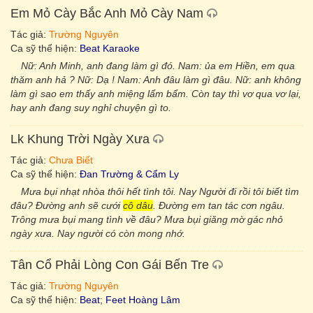
Em Mỏ Cày Bắc Anh Mỏ Cày Nam
Tác giả:
Trường Nguyên
Ca sỹ thể hiện:
Beat Karaoke
Nữ: Anh Minh, anh đang làm gì đó. Nam: ủa em Hiền, em qua
thăm anh hả ? Nữ: Dạ ! Nam: Anh đâu làm gì đâu. Nữ: anh không
làm gì sao em thấy anh miệng lẩm bẩm. Còn tay thì vơ qua vơ lại,
hay anh đang suy nghỉ chuyện gì to.
Lk Khung Trời Ngày Xưa
Tác giả:
Chưa Biết
Ca sỹ thể hiện:
Đan Trường & Cẩm Ly
Mưa bụi nhạt nhòa thôi hết tình tôi. Nay Người đi rồi tôi biết tìm
đâu? Đường anh sẽ cưới
cô dâu
. Đường em tan tác cơn ngâu.
Trông mưa bụi mang tình về đâu? Mưa bụi giăng mờ gác nhỏ
ngày xưa. Nay người có còn mong nhớ.
Tân Cổ Phải Lòng Con Gái Bến Tre
Tác giả:
Trường Nguyên
Ca sỹ thể hiện:
Beat
;
Feet Hoàng Lâm