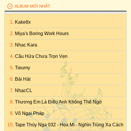
ALBUM MỚI NHẤT
Kake8x
Miya's Boring Work Hours
Nhac Kara
Câu Hứa Chưa Trọn Vẹn
Tieumy
Bài Hát
NhạcCL
Thương Em Là Điều Anh Không Thể Ngờ
Vô Ngại Pháp
Tape Thúy Nga 032 - Họa Mi - Nghìn Trùng Xa Cách