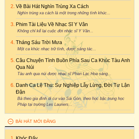
Về Bài Hát Nghìn Trùng Xa Cách
Nghìn trùng xa cách là một trong những tình khúc...
Phim Tài Liệu Về Nhạc Sĩ Y Vân
Không chỉ kể lại cuộc đời nhạc sĩ Y Vân...
Tháng Sáu Trời Mưa
Một ca khúc nhạc trữ tình, được sáng tác...
Câu Chuyện Tình Buồn Phía Sau Ca Khúc Tàu Anh
Qua Núi
Tàu anh qua núi được nhạc sĩ Phan Lạc Hoa sáng...
Danh Ca Lệ Thu: Sự Nghiệp Lẫy Lừng, Đời Tư Lận
Đận
Bà theo gia đình di cư vào Sài Gòn, theo học bậc trung học
Pháp tại trường Les Lauriers...
BÀI HÁT MỚI ĐĂNG
Khóc Đấy