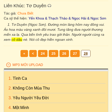
Liên Khúc: Tơ Duyên
Tác giả:
Chưa Biết
Ca sỹ thể hiện:
Yến Khoa & Thạch Thảo & Ngọc Hải & Ngọc Sơn
1. Tơ Duyên (Ngọc Sơn). Đường mòn làng hôm nay đông vui.
Áo hoa màu vàng xanh đôi mươi. Tung tăng đưa người thương
mến xa lạ. Qua bến tình yêu trao gởi thân. Người người cùng ra
xem
cô dâu
nè. Nói cô đẹp hiền ngoan xinh.
«
<
24
25
26
27
28
MP3 MỚI UPLOAD
Tình Ca
Không Còn Mùa Thu
Yêu Người Yêu Đời
Một Mình