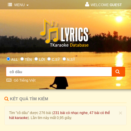
MENU
WELCOME
GUEST
ALL
TÊN
LỜI
C.SỸ
N.SỸ
Gõ Tiếng Việt
KẾT QUẢ TÌM KIẾM
×
Tìm "cô dâu" được 276 bài (
231 bài có nhạc nghe, 47 bài có thể
hát karaoke
). Lần tìm này mất 0,95 giây.