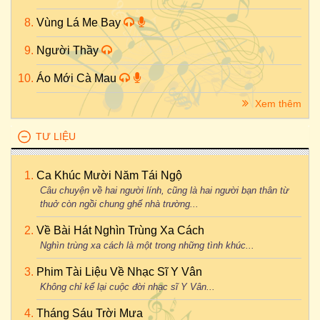
Vùng Lá Me Bay
Người Thầy
Áo Mới Cà Mau
Xem thêm
TƯ LIỆU
Ca Khúc Mười Năm Tái Ngộ
Câu chuyện về hai người lính, cũng là hai người bạn thân từ
thuở còn ngồi chung ghế nhà trường...
Về Bài Hát Nghìn Trùng Xa Cách
Nghìn trùng xa cách là một trong những tình khúc...
Phim Tài Liệu Về Nhạc Sĩ Y Vân
Không chỉ kể lại cuộc đời nhạc sĩ Y Vân...
Tháng Sáu Trời Mưa