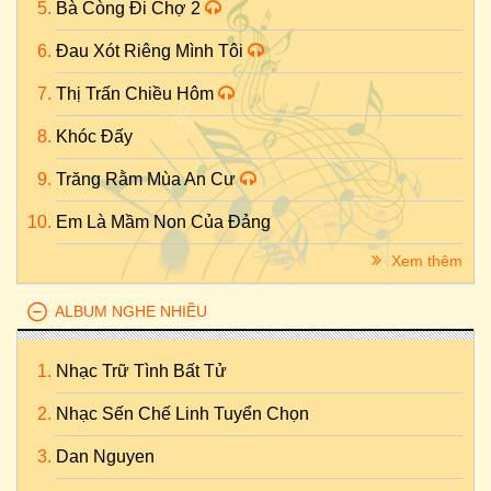
Bà Còng Đi Chợ 2
Đau Xót Riêng Mình Tôi
Thị Trấn Chiều Hôm
Khóc Đấy
Trăng Rằm Mùa An Cư
Em Là Mầm Non Của Đảng
Xem thêm
ALBUM NGHE NHIỀU
Nhạc Trữ Tình Bất Tử
Nhạc Sến Chế Linh Tuyển Chọn
Dan Nguyen