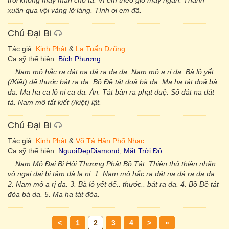
trời không may mắn cho ta. Vì em theo gió mây ngàn. Thanh
xuân qua vội vàng lỡ làng. Tình ơi em đã.
Chú Đại Bi
Tác giả:
Kinh Phật
&
La Tuấn Dzũng
Ca sỹ thể hiện:
Bích Phượng
Nam mô hắc ra đát na đá ra dạ da. Nam mô a rị da. Bà lô yết
(/Kiết) đế thước bát ra da. Bồ Đề tát đoả bà da. Ma ha tát đoả bà
da. Ma ha ca lô ni ca da. Án. Tát bàn ra phạt duệ. Số đát na đát
tả. Nam mô tất kiết (/kiệt) lật.
Chú Đại Bi
Tác giả:
Kinh Phật
&
Võ Tá Hân Phổ Nhạc
Ca sỹ thể hiện:
NguoiDepDiamond
;
Mặt Trời Đỏ
Nam Mô Đại Bi Hội Thượng Phật Bồ Tát. Thiên thủ thiên nhãn
vô ngại đại bi tâm đà la ni. 1. Nam mô hắc ra đát na đá ra dạ da.
2. Nam mô a rị da. 3. Bà lô yết đế.. thước.. bát ra da. 4. Bồ Đề tát
đỏa bà da. 5. Ma ha tát đỏa.
<
1
2
3
4
>
»