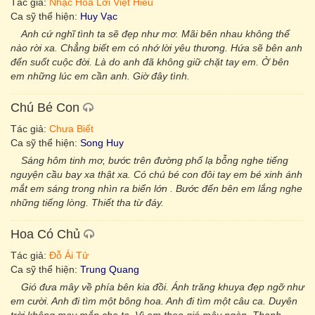
Tác giả:
Nhạc Hoa Lời Việt Hiếu
Ca sỹ thể hiện:
Huy Vạc
Anh cứ nghĩ tình ta sẽ đẹp như mơ. Mãi bên nhau không thể
nào rời xa. Chẳng biết em có nhớ lời yêu thương. Hứa sẽ bên anh
đến suốt cuộc đời. Là do anh đã không giữ chặt tay em. Ở bên
em những lúc em cần anh. Giờ đây tình.
Chú Bé Con
Tác giả:
Chưa Biết
Ca sỹ thể hiện:
Song Huy
Sáng hôm tinh mơ, bước trên đường phố lạ bỗng nghe tiếng
nguyện cầu bay xa thật xa. Có chú bé con đôi tay em bé xinh ánh
mắt em sáng trong nhìn ra biển lớn . Bước đến bên em lắng nghe
những tiếng lòng. Thiết tha từ đáy.
Hoa Có Chủ
Tác giả:
Đỗ Ái Tử
Ca sỹ thể hiện:
Trung Quang
Gió đưa mây về phía bên kia đồi. Ánh trăng khuya đẹp ngỡ như
em cười. Anh đi tìm một bông hoa. Anh đi tìm một câu ca. Duyên