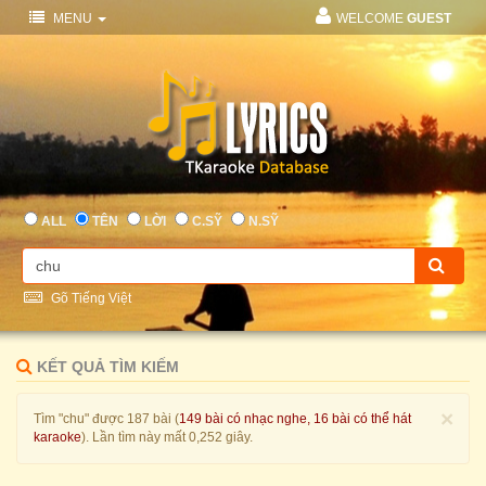
MENU
WELCOME
GUEST
ALL
TÊN
LỜI
C.SỸ
N.SỸ
Gõ Tiếng Việt
KẾT QUẢ TÌM KIẾM
×
Tìm "chu" được 187 bài (
149 bài có nhạc nghe, 16 bài có thể hát
karaoke
). Lần tìm này mất 0,252 giây.