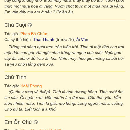
đầy cong khung nhớ. Mưa mấy mùa, mây mấy độ thu. Vườn chợt
thức một mùa hoa đi vắng. Vườn chợt thức một mùa hoa đi vắng.
Em vẫn đây mà em ở đâu ? Chiều âu.
Chú Cuội
Tác giả:
Phan Bá Chức
Ca sỹ thể hiện:
Thái Thanh
(trước 75);
Ái Vân
Trăng soi sáng ngời treo trên biển trời. Tình ơi một đàn con trai
một đàn con gái. Ra ngồi nhìn trăng ra nghe chú cuội. Ngồi góc
cây đa cuội ơi đễ trâu ăn lúa. Nhìn may theo gió miệng ca bồi hồi.
Ta yêu phố Hằng đêm xưa.
Chữ Tình
Tác giả:
Hoài Phong
(Quân vương và thiếp). Tình là ánh dương hồng. Tình sưởi ấm
tim sầu. Ôi ngàn xưa. Đến muôn á a đời sau. Câu tình yêu. Vẫn
luôn nhiệm mầu. Tình là giấc mơ hồng. Lòng người mãi si cuồng.
Cho dù ta. Biết luôn á a khổ.
Em Ổn Chứ