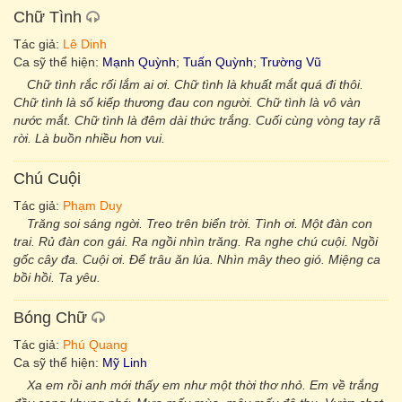
Chữ Tình
Tác giả:
Lê Dinh
Ca sỹ thể hiện:
Mạnh Quỳnh
;
Tuấn Quỳnh
;
Trường Vũ
Chữ tình rắc rối lắm ai ơi. Chữ tình là khuất mắt quá đi thôi.
Chữ tình là số kiếp thương đau con người. Chữ tình là vô vàn
nước mắt. Chữ tình là đêm dài thức trắng. Cuối cùng vòng tay rã
rời. Là buồn nhiều hơn vui.
Chú Cuội
Tác giả:
Phạm Duy
Trăng soi sáng ngời. Treo trên biển trời. Tình ơi. Một đàn con
trai. Rủ đàn con gái. Ra ngồi nhìn trăng. Ra nghe chú cuội. Ngồi
gốc cây đa. Cuội ơi. Để trâu ăn lúa. Nhìn mây theo gió. Miệng ca
bồi hồi. Ta yêu.
Bóng Chữ
Tác giả:
Phú Quang
Ca sỹ thể hiện:
Mỹ Linh
Xa em rồi anh mới thấy em như một thời thơ nhỏ. Em về trắng