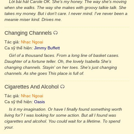
Lời bài hát Carole OK. She's my honey. The way she's moving
when she walks. The way she makes with groovy talkie talk. She
takes my money. But i don't care. I never mind. I've never been a
meanie miser kind. Drives me.
Changing Channels
Tác giả:
Nhạc Ngoại
Ca sỹ thể hiện:
Jimmy Buffett
Girl of a thousand faces. From a long line of basket cases.
Daughter of a fortune teller. Oh, the lovely Isabella She's
changing channels. Stayin' on her toes. She's just changing
channels. As she goes This place is full of.
Cigarettes And Alcohol
Tác giả:
Nhạc Ngoại
Ca sỹ thể hiện:
Oasis
Is it my imagination. Or have I finally found something worth
living for? I was looking for some action. But all I found was
cigarettes and alcohol. You could wait for a lifetime. To spend
your.