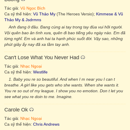
Tác giả:
Vũ Ngọc Bích
Ca sỹ thể hiện:
Vũ Thảo My
(The Heroes Versio);
Kimmese & Vũ
Thảo My & Jsdrmns
Anh đang ở đâu. Đang cùng ai tay trong tay đùa vui hỡi người.
Vội quên bao ân tình xưa, quên đi bao tiếng yêu ngày nào. Em đã
từng nghĩ. Em và anh hai ta hạnh phúc suốt đời. Vậy sao, những
phút giây ấy nay đã xa tầm tay anh.
Can't Lose What You Never Had
Tác giả:
Nhạc Ngoại
Ca sỹ thể hiện:
Westlife
1. Baby you re so beautiful. And when I m near you I can t
breathe. A girl like you gets who she wants. When she wants it.
You re so out of my league. I show you no emotion. Don t let you
see what you re doin to me. Imagine.
Carole Ok
Tác giả:
Nhạc Ngoại
Ca sỹ thể hiện:
Chris Andrews