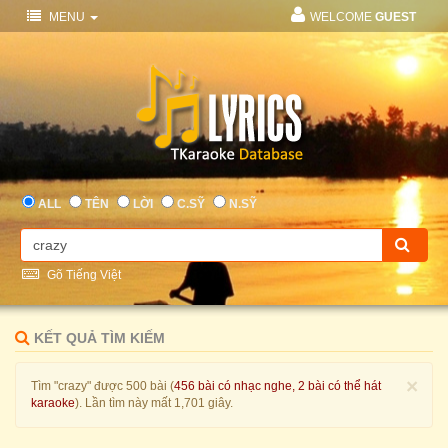
MENU
WELCOME
GUEST
ALL
TÊN
LỜI
C.SỸ
N.SỸ
Gõ Tiếng Việt
KẾT QUẢ TÌM KIẾM
×
Tìm "crazy" được 500 bài (
456 bài có nhạc nghe, 2 bài có thể hát
karaoke
). Lần tìm này mất 1,701 giây.