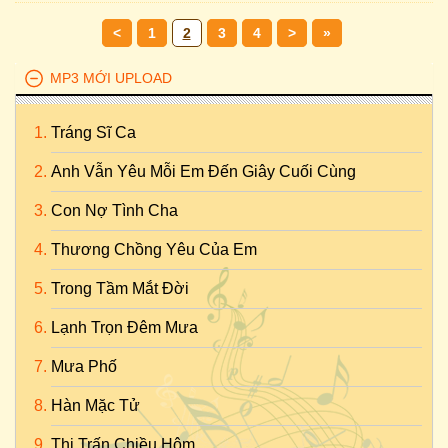
<
1
2
3
4
>
»
MP3 MỚI UPLOAD
Tráng Sĩ Ca
Anh Vẫn Yêu Mỗi Em Đến Giây Cuối Cùng
Con Nợ Tình Cha
Thương Chồng Yêu Của Em
Trong Tầm Mắt Đời
Lạnh Trọn Đêm Mưa
Mưa Phố
Hàn Mặc Tử
Thị Trấn Chiều Hôm