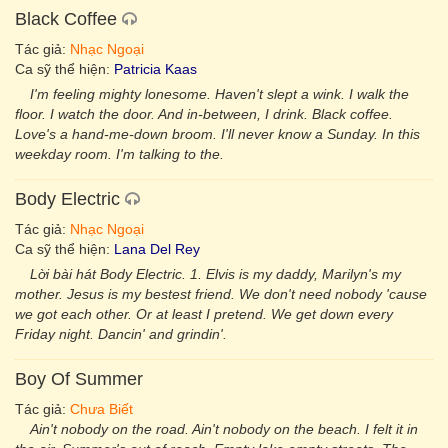
Black Coffee
Tác giả:
Nhạc Ngoại
Ca sỹ thể hiện:
Patricia Kaas
I'm feeling mighty lonesome. Haven't slept a wink. I walk the
floor. I watch the door. And in-between, I drink. Black coffee.
Love's a hand-me-down broom. I'll never know a Sunday. In this
weekday room. I'm talking to the.
Body Electric
Tác giả:
Nhạc Ngoại
Ca sỹ thể hiện:
Lana Del Rey
Lời bài hát Body Electric. 1. Elvis is my daddy, Marilyn's my
mother. Jesus is my bestest friend. We don't need nobody 'cause
we got each other. Or at least I pretend. We get down every
Friday night. Dancin' and grindin'.
Boy Of Summer
Tác giả:
Chưa Biết
Ain't nobody on the road. Ain't nobody on the beach. I felt it in