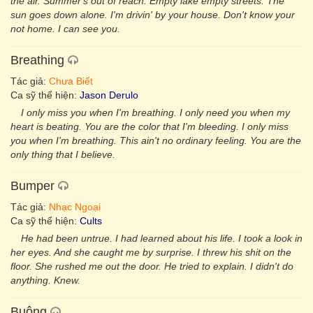
the air. Summer's out of reach. Empty lake empty streets. The
sun goes down alone. I'm drivin' by your house. Don't know your
not home. I can see you.
Breathing
Tác giả:
Chưa Biết
Ca sỹ thể hiện:
Jason Derulo
I only miss you when I'm breathing. I only need you when my
heart is beating. You are the color that I'm bleeding. I only miss
you when I'm breathing. This ain't no ordinary feeling. You are the
only thing that I believe.
Bumper
Tác giả:
Nhạc Ngoại
Ca sỹ thể hiện:
Cults
He had been untrue. I had learned about his life. I took a look in
her eyes. And she caught me by surprise. I threw his shit on the
floor. She rushed me out the door. He tried to explain. I didn't do
anything. Knew.
Buông