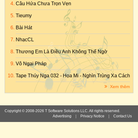
Câu Hứa Chưa Trọn Vẹn
Tieumy
Bài Hát
NhạcCL
Thương Em Là Điều Anh Không Thể Ngờ
Vô Ngại Pháp
Tape Thúy Nga 032 - Họa Mi - Nghìn Trùng Xa Cách
Xem thêm
Copyright © 2008-2026 T Software Solutions LLC. All rights reserved.
Advertising
|
Privacy Notice
|
Contact Us