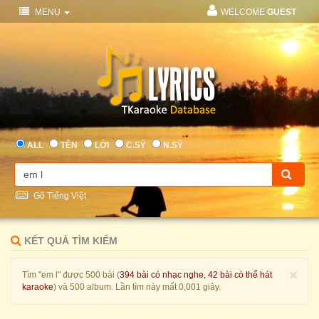
MENU
WELCOME
GUEST
ALL
TÊN
LỜI
C.SỸ
N.SỸ
Gõ Tiếng Việt
KẾT QUẢ TÌM KIẾM
×
Tìm "em l" được 500 bài (
394 bài có nhạc nghe, 42 bài có thể hát
karaoke
) và 500 album. Lần tìm này mất 0,001 giây.