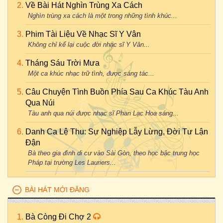
Về Bài Hát Nghìn Trùng Xa Cách
Nghìn trùng xa cách là một trong những tình khúc...
Phim Tài Liệu Về Nhạc Sĩ Y Vân
Không chỉ kể lại cuộc đời nhạc sĩ Y Vân...
Tháng Sáu Trời Mưa
Một ca khúc nhạc trữ tình, được sáng tác...
Câu Chuyện Tình Buồn Phía Sau Ca Khúc Tàu Anh
Qua Núi
Tàu anh qua núi được nhạc sĩ Phan Lạc Hoa sáng...
Danh Ca Lệ Thu: Sự Nghiệp Lẫy Lừng, Đời Tư Lận
Đận
Bà theo gia đình di cư vào Sài Gòn, theo học bậc trung học
Pháp tại trường Les Lauriers...
BÀI HÁT MỚI ĐĂNG
Bà Còng Đi Chợ 2