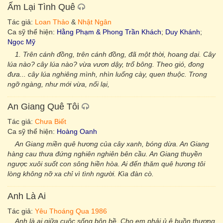
Ấm Lại Tình Quê
Tác giả:
Loan Thảo
&
Nhật Ngân
Ca sỹ thể hiện:
Hằng Phạm & Phong Trần Khách
;
Duy Khánh
;
Ngọc Mỹ
1. Trên cánh đồng, trên cánh đồng, đã một thời, hoang dại. Cây
lúa nào? cây lúa nào? vừa vươn dậy, trổ bông. Theo gió, đong
đưa... cây lúa nghiêng mình, nhìn luống cày, quen thuộc. Trong
ngỡ ngàng, như mới vừa, nối lại,
An Giang Quê Tôi
Tác giả:
Chưa Biết
Ca sỹ thể hiện:
Hoàng Oanh
An Giang miền quê hương của cây xanh, bóng dừa. An Giang
hàng cau thưa đứng nghiên nghiên bên cầu. An Giang thuyền
ngược xuôi suốt con sông hiền hòa. Ai đến thăm quê hương tôi
lòng không nỡ xa chỉ vì tình người. Kìa đàn cò.
Anh Là Ai
Tác giả:
Yêu Thoáng Qua 1986
Anh là ai giữa cuộc sống bộn bề. Cho em phải ủ ê buồn thương