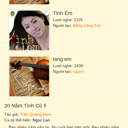
Tình Em
Lượt nghe: 1115.
Người tạo:
Bằng Lăng Tím
tang em
Lượt nghe: 1430.
Người tạo:
sauvv
20 Năm Tình Cũ
Tác giả:
Trần Quảng Nam
Ca sỹ thể hiện:
Ngọc Lan
Bao nhiêu năm gặp lại. Nụ cười héo trên môi. Bao nhiêu năm