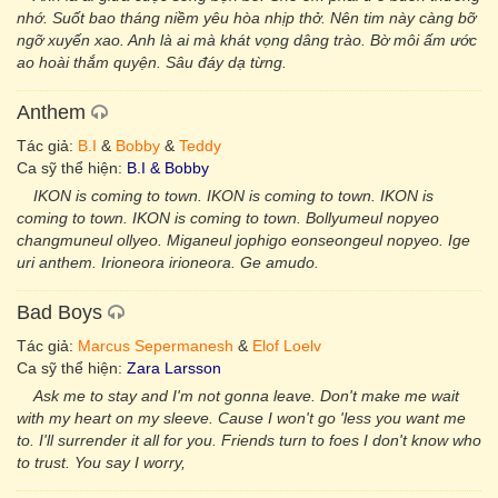
nhớ. Suốt bao tháng niềm yêu hòa nhịp thở. Nên tim này càng bỡ
ngỡ xuyến xao. Anh là ai mà khát vọng dâng trào. Bờ môi ấm ước
ao hoài thắm quyện. Sâu đáy dạ từng.
Anthem
Tác giả:
B.I
&
Bobby
&
Teddy
Ca sỹ thể hiện:
B.I & Bobby
IKON is coming to town. IKON is coming to town. IKON is
coming to town. IKON is coming to town. Bollyumeul nopyeo
changmuneul ollyeo. Miganeul jophigo eonseongeul nopyeo. Ige
uri anthem. Irioneora irioneora. Ge amudo.
Bad Boys
Tác giả:
Marcus Sepermanesh
&
Elof Loelv
Ca sỹ thể hiện:
Zara Larsson
Ask me to stay and I'm not gonna leave. Don't make me wait
with my heart on my sleeve. Cause I won't go 'less you want me
to. I'll surrender it all for you. Friends turn to foes I don't know who
to trust. You say I worry,