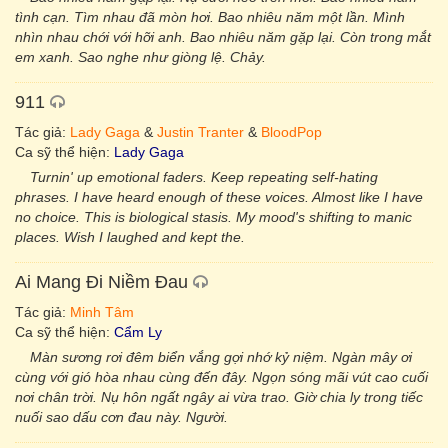
tình cạn. Tìm nhau đã mòn hơi. Bao nhiêu năm một lần. Mình
nhìn nhau chới với hỡi anh. Bao nhiêu năm gặp lại. Còn trong mắt
em xanh. Sao nghe như giòng lệ. Chảy.
911
Tác giả:
Lady Gaga
&
Justin Tranter
&
BloodPop
Ca sỹ thể hiện:
Lady Gaga
Turnin' up emotional faders. Keep repeating self-hating
phrases. I have heard enough of these voices. Almost like I have
no choice. This is biological stasis. My mood's shifting to manic
places. Wish I laughed and kept the.
Ai Mang Đi Niềm Đau
Tác giả:
Minh Tâm
Ca sỹ thể hiện:
Cẩm Ly
Màn sương rơi đêm biển vắng gợi nhớ kỷ niệm. Ngàn mây ơi
cùng với gió hòa nhau cùng đến đây. Ngọn sóng mãi vút cao cuối
nơi chân trời. Nụ hôn ngất ngây ai vừa trao. Giờ chia ly trong tiếc
nuối sao dấu cơn đau này. Người.