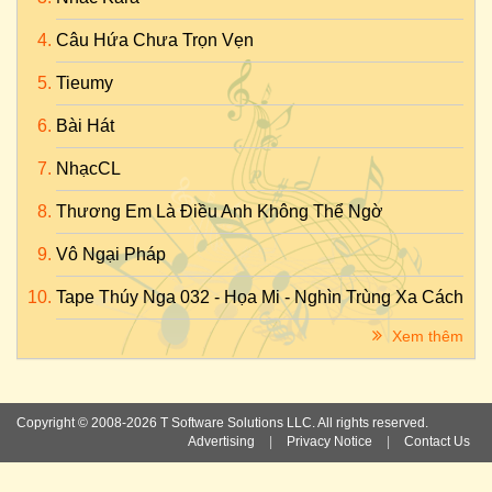
Câu Hứa Chưa Trọn Vẹn
Tieumy
Bài Hát
NhạcCL
Thương Em Là Điều Anh Không Thể Ngờ
Vô Ngại Pháp
Tape Thúy Nga 032 - Họa Mi - Nghìn Trùng Xa Cách
Xem thêm
Copyright © 2008-2026 T Software Solutions LLC. All rights reserved.
Advertising
|
Privacy Notice
|
Contact Us