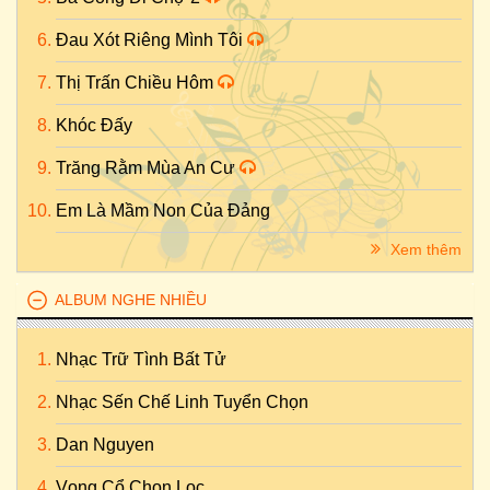
Đau Xót Riêng Mình Tôi
Thị Trấn Chiều Hôm
Khóc Đấy
Trăng Rằm Mùa An Cư
Em Là Mầm Non Của Đảng
Xem thêm
ALBUM NGHE NHIỀU
Nhạc Trữ Tình Bất Tử
Nhạc Sến Chế Linh Tuyển Chọn
Dan Nguyen
Vọng Cổ Chọn Lọc