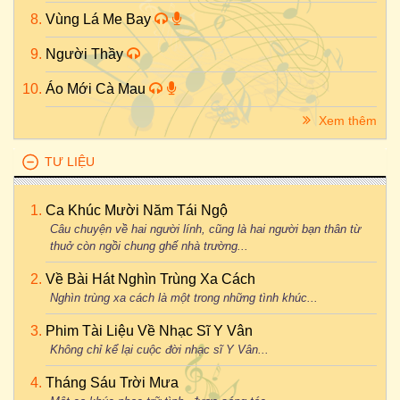
Vùng Lá Me Bay
Người Thầy
Áo Mới Cà Mau
Xem thêm
TƯ LIỆU
Ca Khúc Mười Năm Tái Ngộ
Câu chuyện về hai người lính, cũng là hai người bạn thân từ
thuở còn ngồi chung ghế nhà trường...
Về Bài Hát Nghìn Trùng Xa Cách
Nghìn trùng xa cách là một trong những tình khúc...
Phim Tài Liệu Về Nhạc Sĩ Y Vân
Không chỉ kể lại cuộc đời nhạc sĩ Y Vân...
Tháng Sáu Trời Mưa