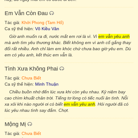
Em Vẫn Còn Đau
Tác giả:
Khởi Phong (Tam Hổ)
Ca sỹ thể hiện:
Võ Kiều Vân
Giờ anh muốn ra đi, nước mắt em rơi là vì. Vì
em vẫn yêu anh
mà anh tìm yêu thương khác. Biết không em vì anh cố gắng thay
đổi rất nhiều. Anh chỉ làm em khóc chứ chưa bao giờ yêu em. Dù
em có yêu anh, kết thúc em vẫn là.
Tình Xưa Không Phai
Tác giả:
Chưa Biết
Ca sỹ thể hiện:
Minh Thuận
Chiều buồn nhớ đến lúc xưa khi còn yêu nhau. Kỷ niệm bay
cao chìm khuất chân trời. Tiếng tơ lòng có tiếc nuối ân tình. Nỗi
xa xôi khi nào người ơi có biết
em vẫn yêu anh
. Hỏi người đã có
lúc yêu nhau tình say đắm. Chợt.
Mộng Mị
Tác giả:
Chưa Biết