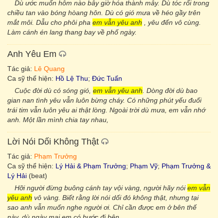
Dù ước muốn hôm nào bây giờ hóa thành mây. Dù tóc rối trong
chiều tan vào bóng hòang hôn. Dù có gió mưa về héo gầy trên
mắt môi. Dẫu cho phôi pha
em vẫn yêu anh
, yêu đến vô cùng.
Làm cánh én lang thang bay về phố ngày.
Anh Yêu Em
Tác giả:
Lê Quang
Ca sỹ thể hiện:
Hồ Lệ Thu
;
Đức Tuấn
Cuộc đời dù có sóng gió,
em vẫn yêu anh
. Dòng đời dù bao
gian nan tình yêu vẫn luôn bừng cháy. Có những phút yếu đuối
trái tim vẫn luôn yêu ai thật lòng. Ngoài trời dù mưa, em vẫn nhớ
anh. Một lần mình chia tay nhau,
Lời Nói Dối Không Thật
Tác giả:
Phạm Trưởng
Ca sỹ thể hiện:
Lý Hải & Phạm Trưởng
;
Phạm Vỹ
;
Phạm Trưởng &
Lý Hải
(beat)
Hỡi người đừng buông cánh tay vội vàng, người hãy nói
em vẫn
yêu anh
vô vàng. Biết rằng lời nói dối đó không thật, nhưng tại
sao anh vẫn muốn nghe người ơi. Chỉ cần được em ở bên thế
này, dù ngày mai em có bước đi bên.