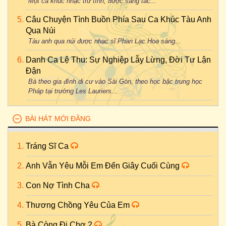
Một ca khúc nhạc trữ tình, được sáng tác...
Câu Chuyện Tình Buồn Phía Sau Ca Khúc Tàu Anh
Qua Núi
Tàu anh qua núi được nhạc sĩ Phan Lạc Hoa sáng...
Danh Ca Lệ Thu: Sự Nghiệp Lẫy Lừng, Đời Tư Lận
Đận
Bà theo gia đình di cư vào Sài Gòn, theo học bậc trung học
Pháp tại trường Les Lauriers...
BÀI HÁT MỚI ĐĂNG
Tráng Sĩ Ca
Anh Vẫn Yêu Mỗi Em Đến Giây Cuối Cùng
Con Nợ Tình Cha
Thương Chồng Yêu Của Em
Bà Còng Đi Chợ 2