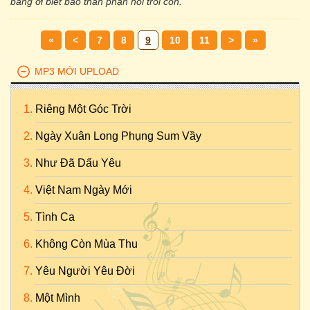
bằng ơi biết bao thân phận nổi trôi còn.
«
<
7
8
9
10
11
>
»
MP3 MỚI UPLOAD
Riêng Một Góc Trời
Ngày Xuân Long Phụng Sum Vầy
Như Đã Dấu Yêu
Việt Nam Ngày Mới
Tình Ca
Không Còn Mùa Thu
Yêu Người Yêu Đời
Một Mình