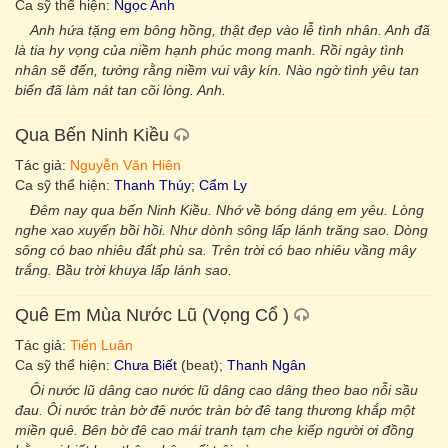
Ca sỹ thể hiện:
Ngọc Anh
Anh hứa tặng em bông hồng, thật đẹp vào lễ tình nhân. Anh đã
là tia hy vọng của niềm hạnh phúc mong manh. Rồi ngày tình
nhân sẽ đến, tưởng rằng niềm vui vây kín. Nào ngờ tình yêu tan
biến đã làm nát tan cõi lòng. Anh.
Qua Bến Ninh Kiều
Tác giả:
Nguyễn Văn Hiên
Ca sỹ thể hiện:
Thanh Thúy
;
Cẩm Ly
Đêm nay qua bến Ninh Kiều. Nhớ về bóng dáng em yêu. Lòng
nghe xao xuyến bồi hồi. Như dònh sông lấp lánh trăng sao. Dòng
sông có bao nhiêu đất phù sa. Trên trời có bao nhiêu vầng mây
trắng. Bầu trời khuya lấp lánh sao.
Quê Em Mùa Nước Lũ (Vọng Cổ )
Tác giả:
Tiến Luân
Ca sỹ thể hiện:
Chưa Biết
(beat);
Thanh Ngân
Ôi nước lũ dâng cao nước lũ dâng cao dâng theo bao nỗi sầu
đau. Ôi nước tràn bờ đê nước tràn bờ đê tang thương khắp một
miền quê. Bên bờ đê cao mái tranh tạm che kiếp người ơi đồng