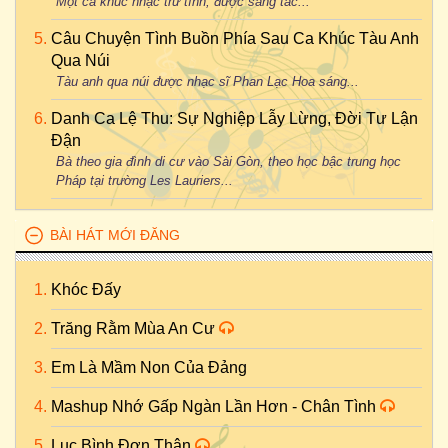
Một ca khúc nhạc trữ tình, được sáng tác...
Câu Chuyện Tình Buồn Phía Sau Ca Khúc Tàu Anh
Qua Núi
Tàu anh qua núi được nhạc sĩ Phan Lạc Hoa sáng...
Danh Ca Lệ Thu: Sự Nghiệp Lẫy Lừng, Đời Tư Lận
Đận
Bà theo gia đình di cư vào Sài Gòn, theo học bậc trung học
Pháp tại trường Les Lauriers...
BÀI HÁT MỚI ĐĂNG
Khóc Đấy
Trăng Rằm Mùa An Cư
Em Là Mầm Non Của Đảng
Mashup Nhớ Gấp Ngàn Lần Hơn - Chân Tình
Lục Bình Đơn Thân