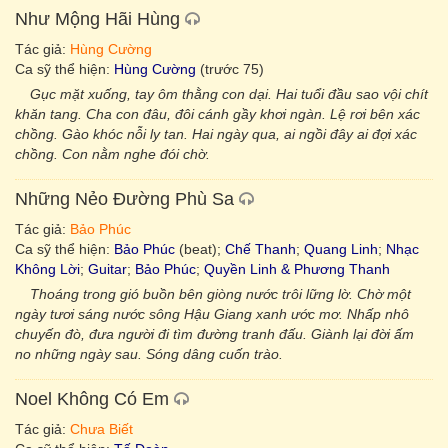
Như Mộng Hãi Hùng
Tác giả:
Hùng Cường
Ca sỹ thể hiện:
Hùng Cường
(trước 75)
Gục mặt xuống, tay ôm thằng con dại. Hai tuổi đầu sao vội chít
khăn tang. Cha con đâu, đôi cánh gầy khơi ngàn. Lệ rơi bên xác
chồng. Gào khóc nỗi ly tan. Hai ngày qua, ai ngồi đây ai đợi xác
chồng. Con nằm nghe đói chờ.
Những Nẻo Đường Phù Sa
Tác giả:
Bảo Phúc
Ca sỹ thể hiện:
Bảo Phúc
(beat);
Chế Thanh
;
Quang Linh
;
Nhạc
Không Lời
;
Guitar
;
Bảo Phúc
;
Quyền Linh & Phương Thanh
Thoáng trong gió buồn bên giòng nước trôi lững lờ. Chờ một
ngày tươi sáng nước sông Hậu Giang xanh ước mơ. Nhấp nhô
chuyến đò, đưa người đi tìm đường tranh đấu. Giành lại đời ấm
no những ngày sau. Sóng dâng cuốn trào.
Noel Không Có Em
Tác giả:
Chưa Biết