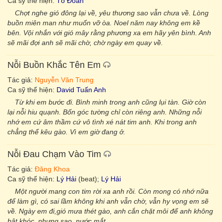
Ca sỹ thể hiện:
Tố Đoàn
Chợt nghe gió đông lại về, yêu thương sao vẫn chưa về. Lòng
buồn miên man như muốn vỡ òa. Noel năm nay không em kề
bên. Vội nhắn với gió mây rằng phương xa em hãy yên bình. Anh
sẽ mãi đợi anh sẽ mãi chờ, chờ ngày em quay về.
Nỗi Buồn Khắc Tên Em
Tác giả:
Nguyễn Văn Trung
Ca sỹ thể hiện:
David Tuấn Anh
Từ khi em bước đi. Bình minh trong anh cũng lụi tàn. Giờ còn
lại nỗi hiu quạnh. Bốn góc tường chỉ còn riêng anh. Những nỗi
nhớ em cứ âm thầm cứ vô tình xé nát tim anh. Khi trong anh
chẳng thể kêu gào. Vì em giờ đang ở.
Nỗi Đau Chạm Vào Tim
Tác giả:
Đăng Khoa
Ca sỹ thể hiện:
Lý Hải
(beat);
Lý Hải
Một người mang con tim rời xa anh rồi. Còn mong có nhớ nữa
để làm gì, có sai lầm không khi anh vẫn chờ, vẫn hy vọng em sẽ
về. Ngày em đi,gió mưa thét gào, anh cắn chặt môi để anh không
bật khóc, nhưng sao, nước mắt.