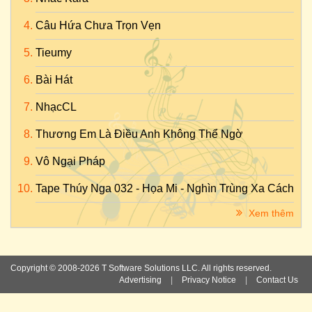
Câu Hứa Chưa Trọn Vẹn
Tieumy
Bài Hát
NhạcCL
Thương Em Là Điều Anh Không Thể Ngờ
Vô Ngại Pháp
Tape Thúy Nga 032 - Họa Mi - Nghìn Trùng Xa Cách
Xem thêm
Copyright © 2008-2026 T Software Solutions LLC. All rights reserved.
Advertising
|
Privacy Notice
|
Contact Us