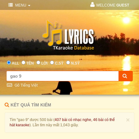
MENU
WELCOME
GUEST
ALL
TÊN
LỜI
C.SỸ
N.SỸ
Gõ Tiếng Việt
KẾT QUẢ TÌM KIẾM
×
Tìm "gao 9" được 500 bài (
407 bài có nhạc nghe, 46 bài có thể
hát karaoke
). Lần tìm này mất 1,043 giây.