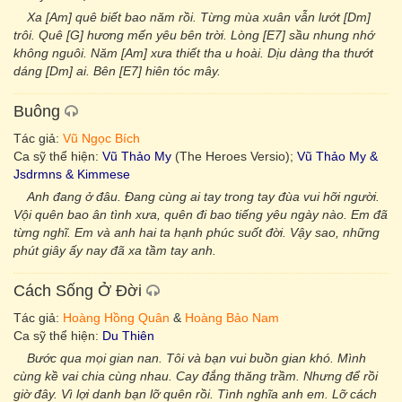
Xa [Am] quê biết bao năm rồi. Từng mùa xuân vẫn lướt [Dm]
trôi. Quê [G] hương mến yêu bên trời. Lòng [E7] sầu nhung nhớ
không nguôi. Năm [Am] xưa thiết tha u hoài. Dịu dàng tha thướt
dáng [Dm] ai. Bên [E7] hiên tóc mây.
Buông
Tác giả:
Vũ Ngọc Bích
Ca sỹ thể hiện:
Vũ Thảo My
(The Heroes Versio);
Vũ Thảo My &
Jsdrmns & Kimmese
Anh đang ở đâu. Đang cùng ai tay trong tay đùa vui hỡi người.
Vội quên bao ân tình xưa, quên đi bao tiếng yêu ngày nào. Em đã
từng nghĩ. Em và anh hai ta hạnh phúc suốt đời. Vậy sao, những
phút giây ấy nay đã xa tầm tay anh.
Cách Sống Ở Đời
Tác giả:
Hoàng Hồng Quân
&
Hoàng Bảo Nam
Ca sỹ thể hiện:
Du Thiên
Bước qua mọi gian nan. Tôi và bạn vui buồn gian khó. Mình
cùng kề vai chia cùng nhau. Cay đắng thăng trầm. Nhưng để rồi
giờ đây. Vì lợi danh bạn lỡ quên rồi. Tình nghĩa anh em. Lỡ cách