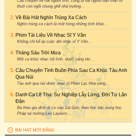
Câu chuyện về hai người lính, cũng là hai người bạn thân từ
thuở còn ngồi chung ghế nhà trường...
Về Bài Hát Nghìn Trùng Xa Cách
Nghìn trùng xa cách là một trong những tình khúc...
Phim Tài Liệu Về Nhạc Sĩ Y Vân
Không chỉ kể lại cuộc đời nhạc sĩ Y Vân...
Tháng Sáu Trời Mưa
Một ca khúc nhạc trữ tình, được sáng tác...
Câu Chuyện Tình Buồn Phía Sau Ca Khúc Tàu Anh
Qua Núi
Tàu anh qua núi được nhạc sĩ Phan Lạc Hoa sáng...
Danh Ca Lệ Thu: Sự Nghiệp Lẫy Lừng, Đời Tư Lận
Đận
Bà theo gia đình di cư vào Sài Gòn, theo học bậc trung học
Pháp tại trường Les Lauriers...
BÀI HÁT MỚI ĐĂNG