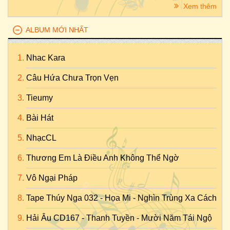
Xem thêm
ALBUM MỚI NHẤT
Nhac Kara
Câu Hứa Chưa Trọn Vẹn
Tieumy
Bài Hát
NhạcCL
Thương Em Là Điều Anh Không Thể Ngờ
Vô Ngại Pháp
Tape Thúy Nga 032 - Họa Mi - Nghìn Trùng Xa Cách
Hải Âu CD167 - Thanh Tuyền - Mười Năm Tái Ngộ