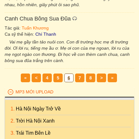
nhau, hồn nhiên, giây phút ôi sao phũ.
Canh Chua Bông Sua Đũa
Tác giả:
Tuấn Khương
Ca sỹ thể hiện:
Chí Thanh
Vai mẹ gầy tần tảo nuôi con. Con đi trường học mẹ đi trường
đời. Ơi lời ru, tiếng mẹ ầu ơ. Mẹ ơi con của mẹ ngoan, lời ru của
mẹ ngọt ngào con thương. Đi học về con thèm canh chua, canh
bông sua đũa trắng trên cành.
«
<
4
5
6
7
8
>
»
MP3 MỚI UPLOAD
Hà Nội Ngày Trở Về
Trời Hà Nội Xanh
Trái Tim Bên Lề