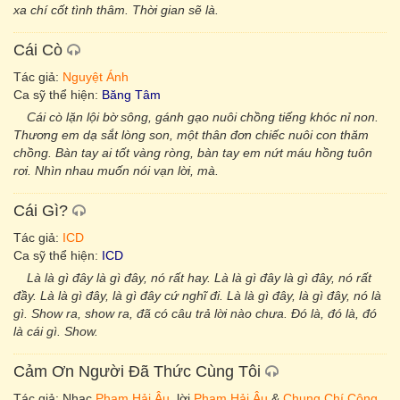
xa chí cốt tình thâm. Thời gian sẽ là.
Cái Cò
Tác giả:
Nguyệt Ánh
Ca sỹ thể hiện:
Băng Tâm
Cái cò lặn lội bờ sông, gánh gạo nuôi chồng tiếng khóc nỉ non.
Thương em dạ sắt lòng son, một thân đơn chiếc nuôi con thăm
chồng. Bàn tay ai tốt vàng ròng, bàn tay em nứt máu hồng tuôn
rơi. Nhìn nhau muốn nói vạn lời, mà.
Cái Gì?
Tác giả:
ICD
Ca sỹ thể hiện:
ICD
Là là gì đây là gì đây, nó rất hay. Là là gì đây là gì đây, nó rất
đầy. Là là gì đây, là gì đây cứ nghĩ đi. Là là gì đây, là gì đây, nó là
gì. Show ra, show ra, đã có câu trả lời nào chưa. Đó là, đó là, đó
là cái gì. Show.
Cảm Ơn Người Đã Thức Cùng Tôi
Tác giả: Nhạc
Phạm Hải Âu
, lời
Phạm Hải Âu
&
Chung Chí Công