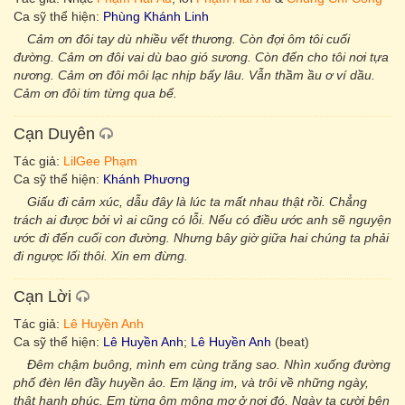
Ca sỹ thể hiện:
Phùng Khánh Linh
Cảm ơn đôi tay dù nhiều vết thương. Còn đợi ôm tôi cuối
đường. Cảm ơn đôi vai dù bao gió sương. Còn đến cho tôi nơi tựa
nương. Cảm ơn đôi môi lạc nhịp bấy lâu. Vẫn thầm ầu ơ ví dầu.
Cảm ơn đôi tim từng qua bể.
Cạn Duyên
Tác giả:
LilGee Phạm
Ca sỹ thể hiện:
Khánh Phương
Giấu đi cảm xúc, dẫu đây là lúc ta mất nhau thật rồi. Chẳng
trách ai được bởi vì ai cũng có lỗi. Nếu có điều ước anh sẽ nguyện
ước đi đến cuối con đường. Nhưng bây giờ giữa hai chúng ta phải
đi ngược lối thôi. Xin em đừng.
Cạn Lời
Tác giả:
Lê Huyền Anh
Ca sỹ thể hiện:
Lê Huyền Anh
;
Lê Huyền Anh
(beat)
Đêm chậm buông, mình em cùng trăng sao. Nhìn xuống đường
phố đèn lên đầy huyền ảo. Em lặng im, và trôi về những ngày,
thật hạnh phúc. Em từng ôm mộng mơ ở nơi đó. Ngày ta cười bên