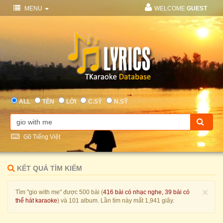
MENU
WELCOME
GUEST
ALL
TÊN
LỜI
C.SỸ
N.SỸ
Gõ Tiếng Việt
KẾT QUẢ TÌM KIẾM
×
Tìm "gio with me" được 500 bài (
416 bài có nhạc nghe, 39 bài có
thể hát karaoke
) và 101 album. Lần tìm này mất 1,941 giây.