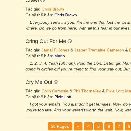
Crawl
Tác giả:
Chris Brown
Ca sỹ thể hiện:
Chris Brown
Everybody see's it's you. I'm the one that lost the vie
where. Do we go from here. With all this fear in our eyes
Cring Out For Me
Tác giả:
Jamal F. Jones
&
Jasper Tremaine Cameron
&
E
Ca sỹ thể hiện:
Mario
1, 2, 3, 4. Yeah (uh huh). Polo the Don. Listen girl Mar
going in circles girl you're trying to find your way out. Bu
Cry Me Out
Tác giả:
Colin Campsie
&
Phil Thornalley
&
Pixie Lott; 
Ca sỹ thể hiện:
Pixie Lott
I got your emails. You just don't get females. Now, do 
you're too late. And your weren't worth the wait. Now, we
50 Pages
«
<
5
6
7
8