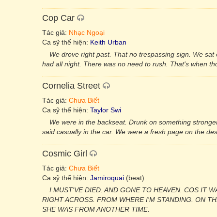
Cop Car
Tác giả:
Nhạc Ngoại
Ca sỹ thể hiện:
Keith Urban
We drove right past. That no trespassing sign. We sat 
had all night. There was no need to rush. That's when th
Cornelia Street
Tác giả:
Chưa Biết
Ca sỹ thể hiện:
Taylor Swi
We were in the backseat. Drunk on something stronger th
said casually in the car. We were a fresh page on the desk
Cosmic Girl
Tác giả:
Chưa Biết
Ca sỹ thể hiện:
Jamiroquai
(beat)
I MUST'VE DIED. AND GONE TO HEAVEN. COS IT W
RIGHT ACROSS. FROM WHERE I'M STANDING. ON TH
SHE WAS FROM ANOTHER TIME.