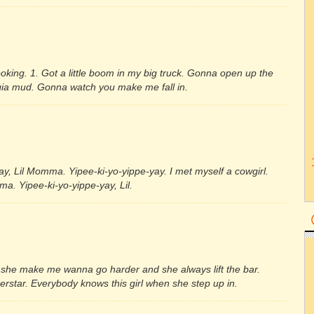
king. 1. Got a little boom in my big truck. Gonna open up the
gia mud. Gonna watch you make me fall in.
y, Lil Momma. Yipee-ki-yo-yippe-yay. I met myself a cowgirl.
a. Yipee-ki-yo-yippe-yay, Lil.
h she make me wanna go harder and she always lift the bar.
erstar. Everybody knows this girl when she step up in.