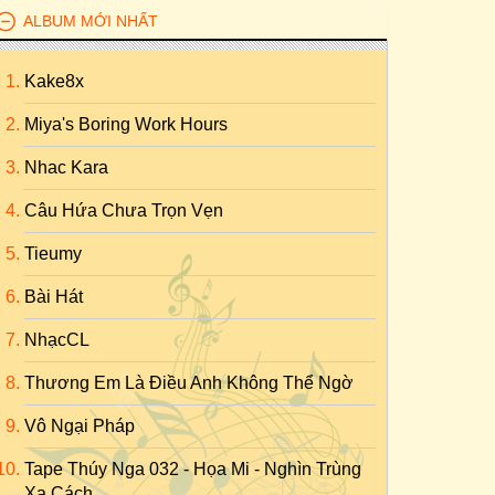
ALBUM MỚI NHẤT
Kake8x
Miya's Boring Work Hours
Nhac Kara
Câu Hứa Chưa Trọn Vẹn
Tieumy
Bài Hát
NhạcCL
Thương Em Là Điều Anh Không Thể Ngờ
Vô Ngại Pháp
Tape Thúy Nga 032 - Họa Mi - Nghìn Trùng
Xa Cách