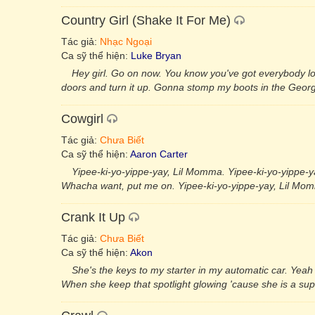
Country Girl (Shake It For Me)
Tác giả:
Nhạc Ngoại
Ca sỹ thể hiện:
Luke Bryan
Hey girl. Go on now. You know you've got everybody loo
doors and turn it up. Gonna stomp my boots in the Geor
Cowgirl
Tác giả:
Chưa Biết
Ca sỹ thể hiện:
Aaron Carter
Yipee-ki-yo-yippe-yay, Lil Momma. Yipee-ki-yo-yippe-ya
Whacha want, put me on. Yipee-ki-yo-yippe-yay, Lil Momm
Crank It Up
Tác giả:
Chưa Biết
Ca sỹ thể hiện:
Akon
She's the keys to my starter in my automatic car. Yea
When she keep that spotlight glowing 'cause she is a sup