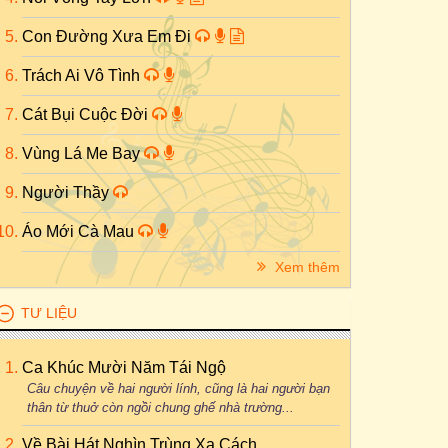
Con Đường Xưa Em Đi
Trách Ai Vô Tình
Cát Bụi Cuộc Đời
Vùng Lá Me Bay
Người Thầy
Áo Mới Cà Mau
Xem thêm
TƯ LIỆU
Ca Khúc Mười Năm Tái Ngộ
Câu chuyện về hai người lính, cũng là hai người bạn
thân từ thuở còn ngồi chung ghế nhà trường...
Về Bài Hát Nghìn Trùng Xa Cách