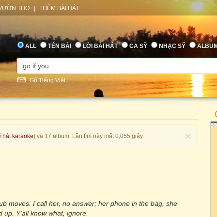
VƯỜN THƠ
|
THÊM BÀI HÁT
ALL
TÊN BÀI
LỜI BÀI HÁT
CA SỸ
NHẠC SỸ
ALBU
Gõ Tiếng Việt
×
ể hát karaoke
) và 17 album. Lần tìm này mất 0,055 giây.
b moves. I call her, no answer; her phone in the bag, she
ld up. Y'all know what, ignore.