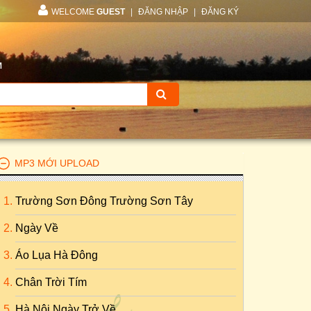
WELCOME
GUEST
|
ĐĂNG NHẬP
|
ĐĂNG KÝ
M
MP3 MỚI UPLOAD
Trường Sơn Đông Trường Sơn Tây
Ngày Về
Áo Lụa Hà Đông
Chân Trời Tím
Hà Nội Ngày Trở Về