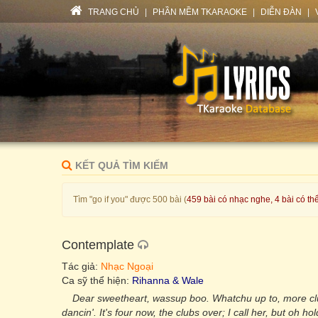
TRANG CHỦ
|
PHẦN MỀM TKARAOKE
|
DIỄN ĐÀN
|
KẾT QUẢ TÌM KIẾM
Tìm "go if you" được 500 bài (
459 bài có nhạc nghe, 4 bài có th
Contemplate
Tác giả:
Nhạc Ngoại
Ca sỹ thể hiện:
Rihanna & Wale
Dear sweetheart, wassup boo. Whatchu up to, more clu
dancin'. It's four now, the clubs over; I call her, but oh ho