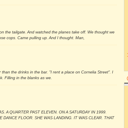
on the tailgate. And watched the planes take off. We thought we
ose cops. Came pulling up. And I thought. Man,
an the drinks in the bar. "I rent a place on Cornelia Street". I
. Filling in the blanks as we.
AS. A QUARTER PAST ELEVEN. ON A SATURDAY IN 1999.
E DANCE FLOOR. SHE WAS LANDING. IT WAS CLEAR. THAT