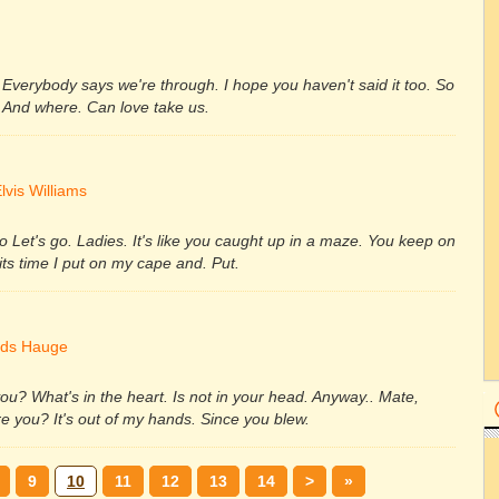
w. Everybody says we're through. I hope you haven't said it too. So
. And where. Can love take us.
lvis Williams
io Let's go. Ladies. It's like you caught up in a maze. You keep on
t its time I put on my cape and. Put.
Mads Hauge
you? What's in the heart. Is not in your head. Anyway.. Mate,
re you? It's out of my hands. Since you blew.
9
10
11
12
13
14
>
»