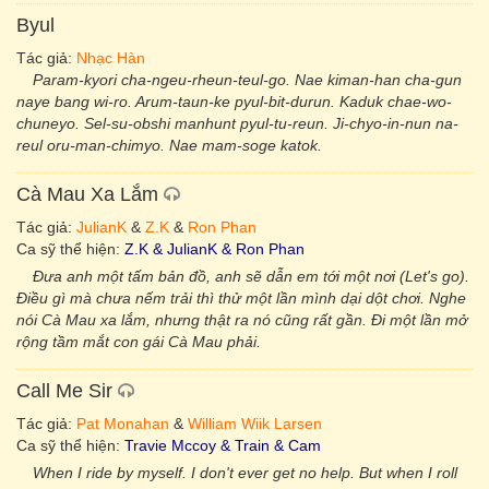
Byul
Tác giả:
Nhạc Hàn
Param-kyori cha-ngeu-rheun-teul-go. Nae kiman-han cha-gun
naye bang wi-ro. Arum-taun-ke pyul-bit-durun. Kaduk chae-wo-
chuneyo. Sel-su-obshi manhunt pyul-tu-reun. Ji-chyo-in-nun na-
reul oru-man-chimyo. Nae mam-soge katok.
Cà Mau Xa Lắm
Tác giả:
JulianK
&
Z.K
&
Ron Phan
Ca sỹ thể hiện:
Z.K & JulianK & Ron Phan
Đưa anh một tấm bản đồ, anh sẽ dẫn em tới một nơi (Let's go).
Điều gì mà chưa nếm trải thì thử một lần mình dại dột chơi. Nghe
nói Cà Mau xa lắm, nhưng thật ra nó cũng rất gần. Đi một lần mở
rộng tầm mắt con gái Cà Mau phải.
Call Me Sir
Tác giả:
Pat Monahan
&
William Wiik Larsen
Ca sỹ thể hiện:
Travie Mccoy & Train & Cam
When I ride by myself. I don't ever get no help. But when I roll