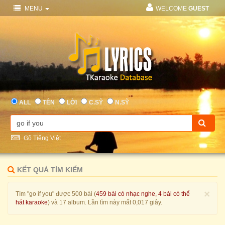
MENU
WELCOME
GUEST
ALL
TÊN
LỜI
C.SỸ
N.SỸ
Gõ Tiếng Việt
KẾT QUẢ TÌM KIẾM
×
Tìm "go if you" được 500 bài (
459 bài có nhạc nghe, 4 bài có thể
hát karaoke
) và 17 album. Lần tìm này mất 0,017 giây.