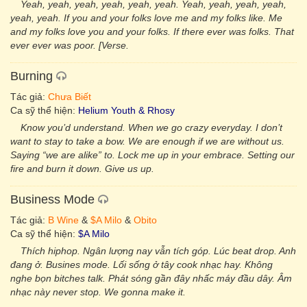
Yeah, yeah, yeah, yeah, yeah, yeah. Yeah, yeah, yeah, yeah,
yeah, yeah. If you and your folks love me and my folks like. Me
and my folks love you and your folks. If there ever was folks. That
ever ever was poor. [Verse.
Burning
Tác giả:
Chưa Biết
Ca sỹ thể hiện:
Helium Youth & Rhosy
Know you’d understand. When we go crazy everyday. I don’t
want to stay to take a bow. We are enough if we are without us.
Saying “we are alike” to. Lock me up in your embrace. Setting our
fire and burn it down. Give us up.
Business Mode
Tác giả:
B Wine
&
$A Milo
&
Obito
Ca sỹ thể hiện:
$A Milo
Thích hiphop. Ngân lượng nay vẫn tích góp. Lúc beat drop. Anh
đang ở. Busines mode. Lối sống ở tây cook nhạc hay. Không
nghe bọn bitches talk. Phát sóng gần đây nhấc máy đầu dây. Âm
nhạc này never stop. We gonna make it.