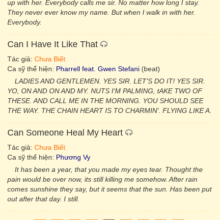
up with her. Everybody calls me sir. No matter how long I stay.
They never ever know my name. But when I walk in with her.
Everybody.
Can I Have It Like That
Tác giả:
Chưa Biết
Ca sỹ thể hiện:
Pharrell feat. Gwen Stefani
(beat)
LADIES AND GENTLEMEN. YES SIR. LET'S DO IT! YES SIR.
YO, ON AND ON AND MY. NUTS I'M PALMING, tAKE TWO OF
THESE. AND CALL ME IN THE MORNING. YOU SHOULD SEE
THE WAY. THE CHAIN HEART IS TO CHARMIN'. FLYING LIKE A.
Can Someone Heal My Heart
Tác giả:
Chưa Biết
Ca sỹ thể hiện:
Phương Vy
It has been a year, that you made my eyes tear. Thought the
pain would be over now, its still killing me somehow. After rain
comes sunshine they say, but it seems that the sun. Has been put
out after that day. I still.