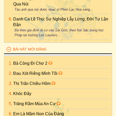
Qua Núi
Tàu anh qua núi được nhạc sĩ Phan Lạc Hoa sáng...
Danh Ca Lệ Thu: Sự Nghiệp Lẫy Lừng, Đời Tư Lận
Đận
Bà theo gia đình di cư vào Sài Gòn, theo học bậc trung học
Pháp tại trường Les Lauriers...
BÀI HÁT MỚI ĐĂNG
Bà Còng Đi Chợ 2
Đau Xót Riêng Mình Tôi
Thị Trấn Chiều Hôm
Khóc Đấy
Trăng Rằm Mùa An Cư
Em Là Mầm Non Của Đảng