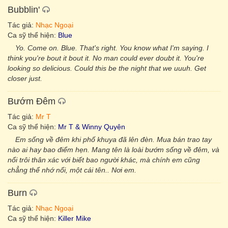
Bubblin'
Tác giả:
Nhạc Ngoại
Ca sỹ thể hiện:
Blue
Yo. Come on. Blue. That's right. You know what I'm saying. I
think you're bout it bout it. No man could ever doubt it. You're
looking so delicious. Could this be the night that we uuuh. Get
closer just.
Bướm Đêm
Tác giả:
Mr T
Ca sỹ thể hiện:
Mr T & Winny Quyên
Em sống về đêm khi phố khuya đã lên đèn. Mua bán trao tay
nào ai hay bao điểm hẹn. Mang tên là loài bướm sống về đêm, và
nổi trôi thân xác với biết bao người khác, mà chính em cũng
chẳng thể nhớ nổi, một cái tên.. Nơi em.
Burn
Tác giả:
Nhạc Ngoại
Ca sỹ thể hiện:
Killer Mike