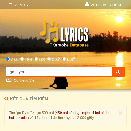
MENU
WELCOME
GUEST
ALL
TÊN
LỜI
C.SỸ
N.SỸ
Gõ Tiếng Việt
KẾT QUẢ TÌM KIẾM
×
Tìm "go if you" được 500 bài (
459 bài có nhạc nghe, 4 bài có thể
hát karaoke
) và 17 album. Lần tìm này mất 2,099 giây.