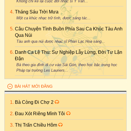
Không chỉ kể lại cuộc đời nhạc sĩ Y Vân...
Tháng Sáu Trời Mưa
Một ca khúc nhạc trữ tình, được sáng tác...
Câu Chuyện Tình Buồn Phía Sau Ca Khúc Tàu Anh
Qua Núi
Tàu anh qua núi được nhạc sĩ Phan Lạc Hoa sáng...
Danh Ca Lệ Thu: Sự Nghiệp Lẫy Lừng, Đời Tư Lận
Đận
Bà theo gia đình di cư vào Sài Gòn, theo học bậc trung học
Pháp tại trường Les Lauriers...
BÀI HÁT MỚI ĐĂNG
Bà Còng Đi Chợ 2
Đau Xót Riêng Mình Tôi
Thị Trấn Chiều Hôm