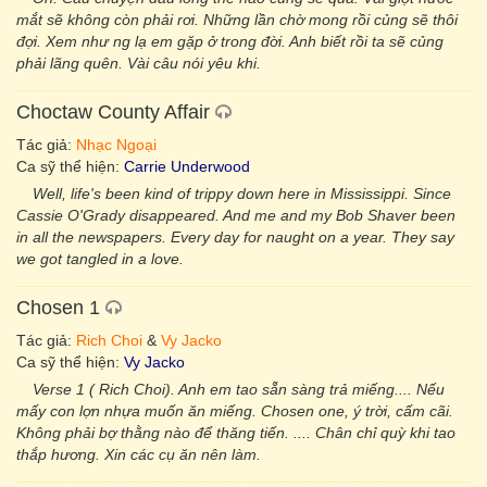
mắt sẽ không còn phải rơi. Những lần chờ mong rồi củng sẽ thôi
đợi. Xem như ng lạ em gặp ở trong đời. Anh biết rồi ta sẽ củng
phải lãng quên. Vài câu nói yêu khi.
Choctaw County Affair
Tác giả:
Nhạc Ngoại
Ca sỹ thể hiện:
Carrie Underwood
Well, life's been kind of trippy down here in Mississippi. Since
Cassie O'Grady disappeared. And me and my Bob Shaver been
in all the newspapers. Every day for naught on a year. They say
we got tangled in a love.
Chosen 1
Tác giả:
Rich Choi
&
Vy Jacko
Ca sỹ thể hiện:
Vy Jacko
Verse 1 ( Rich Choi). Anh em tao sẵn sàng trả miếng.... Nếu
mấy con lợn nhựa muốn ăn miếng. Chosen one, ý trời, cấm cãi.
Không phải bợ thằng nào để thăng tiến. .... Chân chỉ quỳ khi tao
thắp hương. Xin các cụ ăn nên làm.