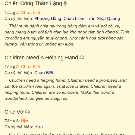
Chiến Công Thầm Lặng
Tác giả:
Chưa Biết
Ca sỹ thể hiện:
Phượng Hằng
;
Châu Liêm
;
Trần Nhật Quang
Thôi mình đành chia tay trong bóng đêm em về nơi cõi xa,
nặng mang ở tim đôi tình gian lao khó nhọc tâm tình đồng ý. Tình
vợ chồng em nguyền thuỷ chung. Như cánh hoa tươi hồng sắc
hương. Vẫn trông tin chồng em luôn.
Children Need A Helping Hand
Tác giả:
Chưa Biết
Ca sỹ thể hiện:
Chưa Biết
Children need a helping hand. Children need a promised land.
Let the children feel again. That love is alive. Children need a
helping hand. Children are so innocent. Make this world a
wonderland. So give us a sign so.
Chơ Vơ
Tác giả:
Hjsu
Ca sỹ thể hiện:
Hjsu
Oh. Câu chuyện đau lòng thế nào củng sẽ qua. Vài giọt nước