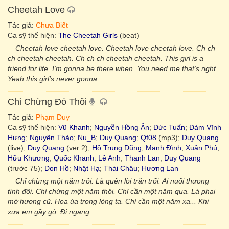
Cheetah Love
Tác giả:
Chưa Biết
Ca sỹ thể hiện:
The Cheetah Girls
(beat)
Cheetah love cheetah love. Cheetah love cheetah love. Ch ch
ch cheetah cheetah. Ch ch ch cheetah cheetah. This girl is a
friend for life. I'm gonna be there when. You need me that's right.
Yeah this girl's never gonna.
Chỉ Chừng Đó Thôi
Tác giả:
Phạm Duy
Ca sỹ thể hiện:
Vũ Khanh
;
Nguyễn Hồng Ân
;
Đức Tuấn
;
Đàm Vĩnh
Hưng
;
Nguyên Thảo
;
Nu_B
;
Duy Quang
;
Qf08
(mp3);
Duy Quang
(live);
Duy Quang
(ver 2);
Hồ Trung Dũng
;
Mạnh Đình
;
Xuân Phú
;
Hữu Khương
;
Quốc Khanh
;
Lê Anh
;
Thanh Lan
;
Duy Quang
(trước 75);
Don Hồ
;
Nhật Hạ
;
Thái Châu
;
Hương Lan
Chỉ chừng một năm trôi. Là quên lời trăn trối. Ai nuối thương
tình đôi. Chỉ chừng một năm thôi. Chỉ cần một năm qua. Là phai
mờ hương cũ. Hoa úa trong lòng ta. Chỉ cần một năm xa... Khi
xưa em gầy gò. Đi ngang.