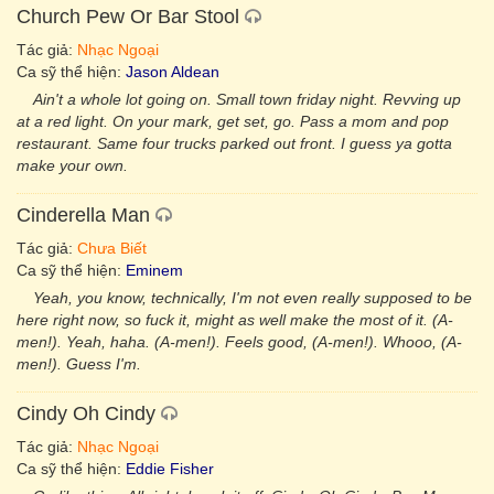
Church Pew Or Bar Stool
Tác giả:
Nhạc Ngoại
Ca sỹ thể hiện:
Jason Aldean
Ain't a whole lot going on. Small town friday night. Revving up
at a red light. On your mark, get set, go. Pass a mom and pop
restaurant. Same four trucks parked out front. I guess ya gotta
make your own.
Cinderella Man
Tác giả:
Chưa Biết
Ca sỹ thể hiện:
Eminem
Yeah, you know, technically, I'm not even really supposed to be
here right now, so fuck it, might as well make the most of it. (A-
men!). Yeah, haha. (A-men!). Feels good, (A-men!). Whooo, (A-
men!). Guess I'm.
Cindy Oh Cindy
Tác giả:
Nhạc Ngoại
Ca sỹ thể hiện:
Eddie Fisher