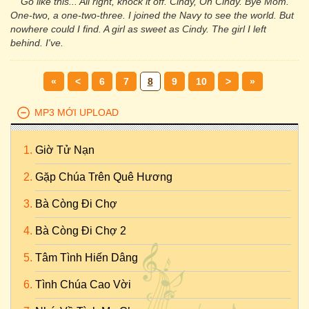
Go like this... All right, knock it off. Cindy, Oh Cindy. Bye Mom.
One-two, a one-two-three. I joined the Navy to see the world. But
nowhere could I find. A girl as sweet as Cindy. The girl I left
behind. I've.
«
<
6
7
8
9
10
>
»
MP3 MỚI UPLOAD
Giờ Tử Nạn
Gặp Chúa Trên Quê Hương
Bà Còng Đi Chợ
Bà Còng Đi Chợ 2
Tâm Tình Hiến Dâng
Tình Chúa Cao Vời