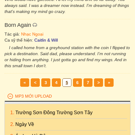
always said. I was a dreamer now instead. I'm dreaming of things
that's making my mind go crazy.
Born Again
Tác giả:
Nhạc Ngoại
Ca sỹ thể hiện:
Caitlin & Will
I called home from a greyhound station with the coin I flipped to
pick a destination. Said dad, please understand. I’m not running
or hiding from anything. I just gotta go and find my wings. And in
this small town I don’t.
«
<
3
4
5
6
7
>
»
MP3 MỚI UPLOAD
Trường Sơn Đông Trường Sơn Tây
Ngày Về