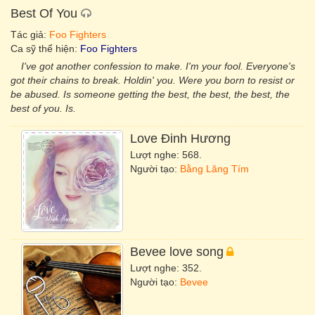
Best Of You
Tác giả:
Foo Fighters
Ca sỹ thể hiện:
Foo Fighters
I've got another confession to make. I'm your fool. Everyone's
got their chains to break. Holdin' you. Were you born to resist or
be abused. Is someone getting the best, the best, the best, the
best of you. Is.
Love Đinh Hương
Lượt nghe: 568.
Người tạo:
Bằng Lăng Tím
Bevee love song
Lượt nghe: 352.
Người tạo:
Bevee