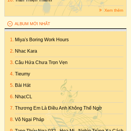
Xem thêm
ALBUM MỚI NHẤT
Miya's Boring Work Hours
Nhac Kara
Câu Hứa Chưa Trọn Vẹn
Tieumy
Bài Hát
NhạcCL
Thương Em Là Điều Anh Không Thể Ngờ
Vô Ngại Pháp
Tape Thúy Nga 032 - Họa Mi - Nghìn Trùng Xa Cách