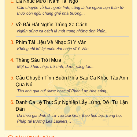
Ca Khúc Mười Năm Tái Ngộ
Câu chuyện về hai người lính, cũng là hai người bạn thân từ
thuở còn ngồi chung ghế nhà trường...
Về Bài Hát Nghìn Trùng Xa Cách
Nghìn trùng xa cách là một trong những tình khúc...
Phim Tài Liệu Về Nhạc Sĩ Y Vân
Không chỉ kể lại cuộc đời nhạc sĩ Y Vân...
Tháng Sáu Trời Mưa
Một ca khúc nhạc trữ tình, được sáng tác...
Câu Chuyện Tình Buồn Phía Sau Ca Khúc Tàu Anh
Qua Núi
Tàu anh qua núi được nhạc sĩ Phan Lạc Hoa sáng...
Danh Ca Lệ Thu: Sự Nghiệp Lẫy Lừng, Đời Tư Lận
Đận
Bà theo gia đình di cư vào Sài Gòn, theo học bậc trung học
Pháp tại trường Les Lauriers...