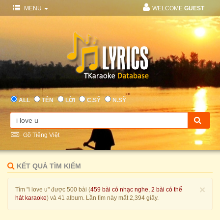
MENU
WELCOME
GUEST
ALL
TÊN
LỜI
C.SỸ
N.SỸ
Gõ Tiếng Việt
KẾT QUẢ TÌM KIẾM
×
Tìm "i love u" được 500 bài (
459 bài có nhạc nghe, 2 bài có thể
hát karaoke
) và 41 album. Lần tìm này mất 2,394 giây.