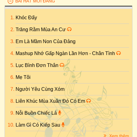
BÀI HÁT MỚI ĐĂNG
Khóc Đấy
Trăng Rằm Mùa An Cư
Em Là Mầm Non Của Đảng
Mashup Nhớ Gấp Ngàn Lần Hơn - Chân Tình
Lục Bình Đơn Thân
Mẹ Tôi
Người Yêu Cùng Xóm
Liên Khúc Mùa Xuân Đó Có Em
Nỗi Buồn Chiếc Lá
Làm Gì Có Kiếp Sau
Xem thêm