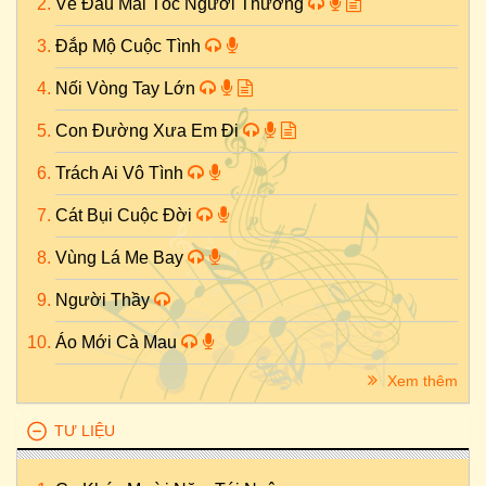
Về Đâu Mái Tóc Người Thương
Đắp Mộ Cuộc Tình
Nối Vòng Tay Lớn
Con Đường Xưa Em Đi
Trách Ai Vô Tình
Cát Bụi Cuộc Đời
Vùng Lá Me Bay
Người Thầy
Áo Mới Cà Mau
Xem thêm
TƯ LIỆU