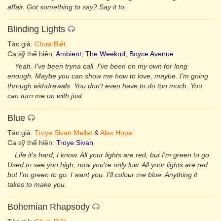
affair. Got something to say? Say it to.
Blinding Lights
Tác giả:
Chưa Biết
Ca sỹ thể hiện:
Ambient
;
The Weeknd
;
Boyce Avenue
Yeah. I've been tryna call. I've been on my own for long
enough. Maybe you can show me how to love, maybe. I'm going
through withdrawals. You don't even have to do too much. You
can turn me on with just.
Blue
Tác giả:
Troye Sivan Mellet
&
Alex Hope
Ca sỹ thể hiện:
Troye Sivan
Life it's hard, I know. All your lights are red, but I'm green to go.
Used to see you high, now you're only low. All your lights are red
but I'm green to go. I want you. I'll colour me blue. Anything it
takes to make you.
Bohemian Rhapsody