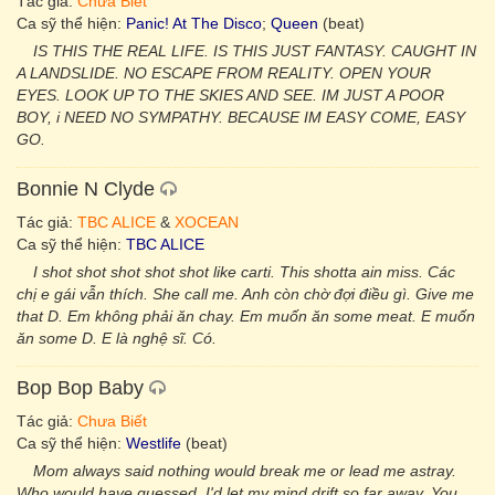
Tác giả:
Chưa Biết
Ca sỹ thể hiện:
Panic! At The Disco
;
Queen
(beat)
IS THIS THE REAL LIFE. IS THIS JUST FANTASY. CAUGHT IN
A LANDSLIDE. NO ESCAPE FROM REALITY. OPEN YOUR
EYES. LOOK UP TO THE SKIES AND SEE. IM JUST A POOR
BOY, i NEED NO SYMPATHY. BECAUSE IM EASY COME, EASY
GO.
Bonnie N Clyde
Tác giả:
TBC ALICE
&
XOCEAN
Ca sỹ thể hiện:
TBC ALICE
I shot shot shot shot shot like carti. This shotta ain miss. Các
chị e gái vẫn thích. She call me. Anh còn chờ đợi điều gì. Give me
that D. Em không phải ăn chay. Em muốn ăn some meat. E muốn
ăn some D. E là nghệ sĩ. Có.
Bop Bop Baby
Tác giả:
Chưa Biết
Ca sỹ thể hiện:
Westlife
(beat)
Mom always said nothing would break me or lead me astray.
Who would have guessed. I'd let my mind drift so far away. You