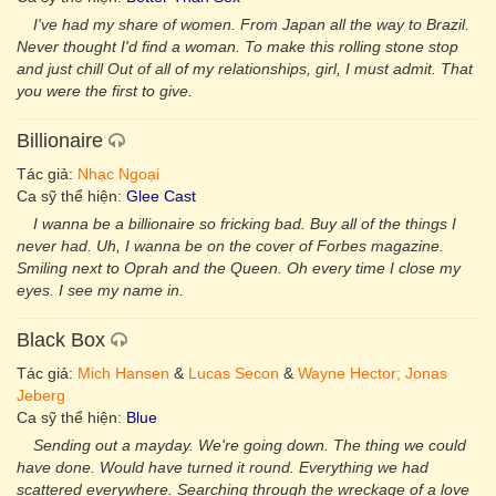
I've had my share of women. From Japan all the way to Brazil.
Never thought I'd find a woman. To make this rolling stone stop
and just chill Out of all of my relationships, girl, I must admit. That
you were the first to give.
Billionaire
Tác giả:
Nhạc Ngoại
Ca sỹ thể hiện:
Glee Cast
I wanna be a billionaire so fricking bad. Buy all of the things I
never had. Uh, I wanna be on the cover of Forbes magazine.
Smiling next to Oprah and the Queen. Oh every time I close my
eyes. I see my name in.
Black Box
Tác giả:
Mich Hansen
&
Lucas Secon
&
Wayne Hector; Jonas
Jeberg
Ca sỹ thể hiện:
Blue
Sending out a mayday. We're going down. The thing we could
have done. Would have turned it round. Everything we had
scattered everywhere. Searching through the wreckage of a love