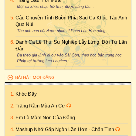
Tháng Sáu Trời Mưa
Một ca khúc nhạc trữ tình, được sáng tác...
Câu Chuyện Tình Buồn Phía Sau Ca Khúc Tàu Anh
Qua Núi
Tàu anh qua núi được nhạc sĩ Phan Lạc Hoa sáng...
Danh Ca Lệ Thu: Sự Nghiệp Lẫy Lừng, Đời Tư Lận
Đận
Bà theo gia đình di cư vào Sài Gòn, theo học bậc trung học
Pháp tại trường Les Lauriers...
BÀI HÁT MỚI ĐĂNG
Khóc Đấy
Trăng Rằm Mùa An Cư
Em Là Mầm Non Của Đảng
Mashup Nhớ Gấp Ngàn Lần Hơn - Chân Tình