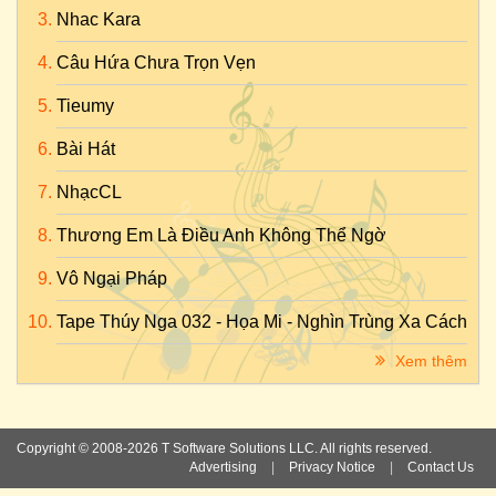
Nhac Kara
Câu Hứa Chưa Trọn Vẹn
Tieumy
Bài Hát
NhạcCL
Thương Em Là Điều Anh Không Thể Ngờ
Vô Ngại Pháp
Tape Thúy Nga 032 - Họa Mi - Nghìn Trùng Xa Cách
Xem thêm
Copyright © 2008-2026 T Software Solutions LLC. All rights reserved.
Advertising
|
Privacy Notice
|
Contact Us