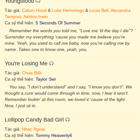
Youngblood
Tác giả:
Calum Hood
&
Luke Hemmings
&
Louis Bell, Alexandra
Tamposi, Ashton Irwin
Ca sỹ thể hiện:
5 Seconds Of Summer
Remember the words you told me, "Love me 'til the day I die"?
Surrender my everything 'cause you made me believe you’re
mine. Yeah, you used to call me baby, now you're calling me by
name. Takes one to know one, yeah, you.
You're Losing Me
Tác giả:
Chưa Biết
Ca sỹ thể hiện:
Taylor Swi
You say, "I don't understand" and I say, "I know you don't". We
thought a cure would come through in time, now, I fear it won't.
Remember lookin' at this room, we loved it 'cause of the light.
Now, I just sit in.
Lollipop Candy Bad Girl
Tác giả:
Nhạc Ngoại
Ca sỹ thể hiện:
Tommy Heavenly6