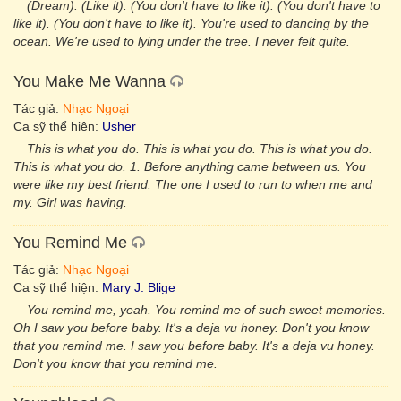
(Dream). (Like it). (You don't have to like it). (You don't have to
like it). (You don't have to like it). You're used to dancing by the
ocean. We're used to lying under the tree. I never felt quite.
You Make Me Wanna
Tác giả:
Nhạc Ngoại
Ca sỹ thể hiện:
Usher
This is what you do. This is what you do. This is what you do.
This is what you do. 1. Before anything came between us. You
were like my best friend. The one I used to run to when me and
my. Girl was having.
You Remind Me
Tác giả:
Nhạc Ngoại
Ca sỹ thể hiện:
Mary J. Blige
You remind me, yeah. You remind me of such sweet memories.
Oh I saw you before baby. It's a deja vu honey. Don't you know
that you remind me. I saw you before baby. It's a deja vu honey.
Don't you know that you remind me.