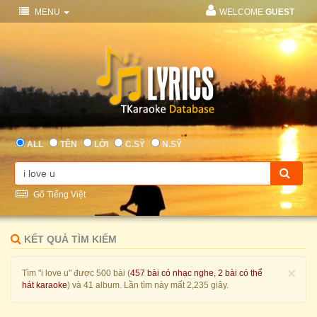
MENU
WELCOME
GUEST
ALL
TÊN
LỜI
C.SỸ
N.SỸ
Gõ Tiếng Việt
KẾT QUẢ TÌM KIẾM
×
Tìm "i love u" được 500 bài (
457 bài có nhạc nghe, 2 bài có thể
hát karaoke
) và 41 album. Lần tìm này mất 2,235 giây.