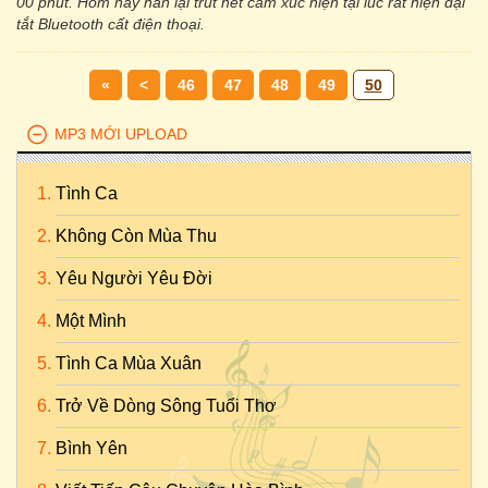
00 phút. Hôm nay hắn lại trút hết cảm xúc hiện tại lúc rất hiện đại
tắt Bluetooth cất điện thoại.
«
<
46
47
48
49
50
MP3 MỚI UPLOAD
Tình Ca
Không Còn Mùa Thu
Yêu Người Yêu Đời
Một Mình
Tình Ca Mùa Xuân
Trở Về Dòng Sông Tuổi Thơ
Bình Yên