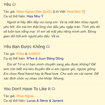
Yêu
Tác giả:
Nhạc Ngoại (Hàn Quốc)
[Lời Việt:
Hứa Như Ý
]
Ca sỹ thể hiện:
Hứa Như Ý
Người ơi hãy đến đây vui cùng em. Và ta mãi bên nhau người
yêu hỡi. Xin trái tim thật lòng cho dấu yêu ngập tràn. Tình yêu đó
sẽ luôn tựa nắng mai. Vì em sẽ mãi yêu riêng mình anh. Đừng
gian dối hỡi anh người yêu dấu. Vã ta.
Yêu Bạn Được Không
Tác giả:
RTee
&
JUUN D
Ca sỹ thể hiện:
RTee & Juun Đăng Dũng
Em ơi! Từ vị trí bạn mình chuyển sang yêu được không? Để
anh còn biết mà kéo thuyền đời vì em ngược gió, ngược giông.
Em chọn Real friend hay là Real love. Cho anh xin cái name. Để
xác định chức vụ nhau cho khớp. Nhưng.
You Don't Have To Like It
Tác giả:
Nhạc Ngoại
Ca sỹ thể hiện:
Lucas & Steve & Janieck