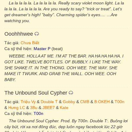
La la la la la. La la la la la. Really scary violet moon light. La la
la la la. La la la la la. Are you ready to say? “trick or treat”. Let's
get dreamer's high! "baby". Charming spider's eyes…. …Are
watching you.
Ooohhhwee
Tác giả:
Chưa Biết
Ca sỹ thể hiện:
Master P
(beat)
WEEBIE. HOLLA AT ME. I'M AT THE BAR. HA HA HA HA HA. I
GOT LIKE. TWELVE BOTTLES. OF BUBBLY. I LIKE THE WAY.
SHE SHAKE IT. IN THE THONG. OOH WEE. THE WAY. SHE
MAKE IT TWURK. AND GRAB THE WALL. OOH WEE. OOH
BABY.
The Unbound Soul Cypher
Tác giả:
Triệu Vy
&
Double T
&
Gobby
&
CMB
&
B:OKEH
&
T00n
&
Hưng LC
&
3Bu
&
JBEE7
&
Kate
Ca sỹ thể hiện:
T00n
The Unbound Soul Cypher. Prod. By T00n. Double T:. Buông lơi
cây bút, rời xa nơi đông đúc, dẹp luôn ngay facebook lúc 22 giờ