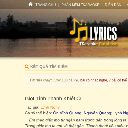
TRANG CHỦ
|
PHẦN MỀM TKARAOKE
|
DIỄN ĐÀN
|
KẾT QUẢ TÌM KIẾM
Tìm "lửa cháy" được 103 bài (
90 bài có nhạc nghe, 7 bài có thể
Giọt Tình Thanh Khiết
Tác giả:
Lynh Nghy
Ca sỹ thể hiện:
Ôn Vĩnh Quang
;
Nguyễn Quang
;
Lynh N
Em theo giấc mơ từ ngàn năm trước đến trong lòng ta
Trong giấc mơ ta em về thật gần. Thanh thoát tiêu diêu 