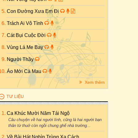
Con Đường Xưa Em Đi
Trách Ai Vô Tình
Cát Bụi Cuộc Đời
Vùng Lá Me Bay
Người Thầy
Áo Mới Cà Mau
Xem thêm
TƯ LIỆU
Ca Khúc Mười Năm Tái Ngộ
Câu chuyện về hai người lính, cũng là hai người bạn
thân từ thuở còn ngồi chung ghế nhà trường...
Về Bài Hát Nghìn Trùng Xa Cách