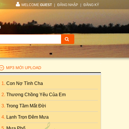
WELCOME
GUEST
|
ĐĂNG NHẬP
|
ĐĂNG KÝ
M
MP3 MỚI UPLOAD
Con Nợ Tình Cha
Thương Chồng Yêu Của Em
Trong Tầm Mắt Đời
Lạnh Trọn Đêm Mưa
Mưa Phố