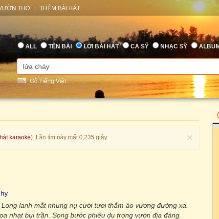
VƯỜN THƠ
|
THÊM BÀI HÁT
ALL
TÊN BÀI
LỜI BÀI HÁT
CA SỸ
NHẠC SỸ
ALBU
Gõ Tiếng Việt
×
 hát karaoke
). Lần tìm này mất 0,235 giây.
ghy
. Long lanh mắt nhung nụ cười tươi thắm áo vương đường xa.
xoa nhạt bụi trần. Song bước phiêu du trong vườn địa đàng.