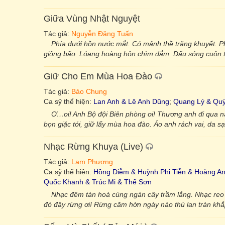
Giữa Vùng Nhật Nguyệt
Tác giả:
Nguyễn Đăng Tuấn
Phía dưới hồn nước mắt. Có mảnh thề trăng khuyết. P
giông bão. Lóang hoàng hôn chìm đắm. Dấu sóng cuộn t
Giữ Cho Em Mùa Hoa Đào
Tác giả:
Bảo Chung
Ca sỹ thể hiện:
Lan Anh & Lê Anh Dũng
;
Quang Lý & Quỳ
Ơ…ơi! Anh Bộ đội Biên phòng ơi! Thương anh đi qua 
bọn giặc tới, giữ lấy mùa hoa đào. Áo anh rách vai, da 
Nhạc Rừng Khuya (Live)
Tác giả:
Lam Phương
Ca sỹ thể hiện:
Hồng Diễm & Huỳnh Phi Tiễn & Hoàng A
Quốc Khanh & Trúc Mi & Thế Sơn
Nhạc đêm tàn hoà cùng ngàn cây trầm lắng. Nhạc reo 
đó đây rừng ơi! Rừng căm hờn ngày nào thù lan tràn khắ