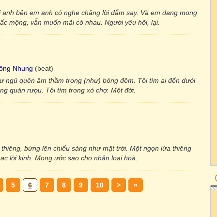
hi anh bên em anh có nghe chăng lời đắm say. Và em đang mong
giấc mộng, vẫn muốn mãi có nhau. Người yêu hỡi, lại.
ồng Nhung
(beat)
như ngủ quên âm thầm trong (như) bóng đêm. Tôi tìm ai đến dưới
ong quán rượu. Tôi tìm trong xó chợ. Một đời.
 thiêng, bừng lên chiếu sáng như mặt trời. Một ngọn lửa thiêng
hạc lời kinh. Mong ước sao cho nhân loại hoà.
5
6
7
8
9
10
>
»