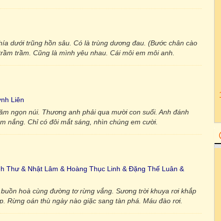
hía dưới trũng hồn sâu. Có là trùng dương đau. (Bước chân cào
rầm trầm. Cũng là mình yêu nhau. Cái môi em môi anh.
nh Liên
năm ngọn núi. Thương anh phải qua mười con suối. Anh đánh
sạm nắng. Chỉ có đôi mắt sáng, nhìn chúng em cười.
nh Thư & Nhật Lâm & Hoàng Thục Linh & Đặng Thế Luân &
buồn hoà cùng đường tơ rừng vắng. Sương trời khuya rơi khắp
p. Rừng oán thù ngày nào giặc sang tàn phá. Máu đào rơi.