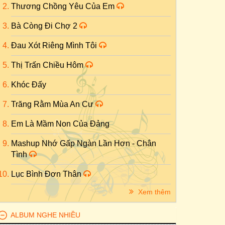
Thương Chồng Yêu Của Em
Bà Còng Đi Chợ 2
Đau Xót Riêng Mình Tôi
Thị Trấn Chiều Hôm
Khóc Đấy
Trăng Rằm Mùa An Cư
Em Là Mầm Non Của Đảng
Mashup Nhớ Gấp Ngàn Lần Hơn - Chân
Tình
Lục Bình Đơn Thân
Xem thêm
ALBUM NGHE NHIỀU