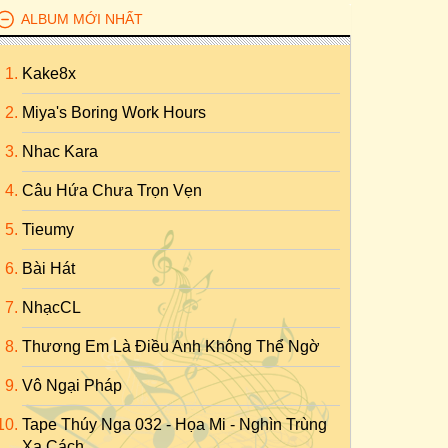
ALBUM MỚI NHẤT
Kake8x
Miya's Boring Work Hours
Nhac Kara
Câu Hứa Chưa Trọn Vẹn
Tieumy
Bài Hát
NhạcCL
Thương Em Là Điều Anh Không Thể Ngờ
Vô Ngại Pháp
Tape Thúy Nga 032 - Họa Mi - Nghìn Trùng
Xa Cách