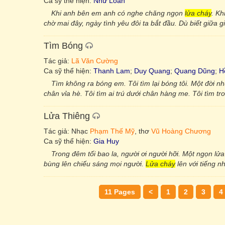
Ca sỹ thể hiện:
Như Loan
Khi anh bên em anh có nghe chăng ngọn
lửa cháy
. K
chờ mai đây, ngày tình yêu đôi ta bắt đầu. Dù biết giữa 
Tìm Bóng
Tác giả:
Lã Văn Cường
Ca sỹ thể hiện:
Thanh Lam
;
Duy Quang
;
Quang Dũng
;
H
Tìm không ra bóng em. Tôi tìm lại bóng tôi. Một đời 
chân vỉa hè. Tôi tìm ai trú dưới chân hàng me. Tôi tìm tr
Lửa Thiêng
Tác giả: Nhạc
Phạm Thế Mỹ
, thơ
Vũ Hoàng Chương
Ca sỹ thể hiện:
Gia Huy
Trong đêm tối bao la, người ơi người hỡi. Một ngọn lửa
bùng lên chiếu sáng mọi người.
Lửa cháy
lên với tiếng n
11 Pages
<
1
2
3
4