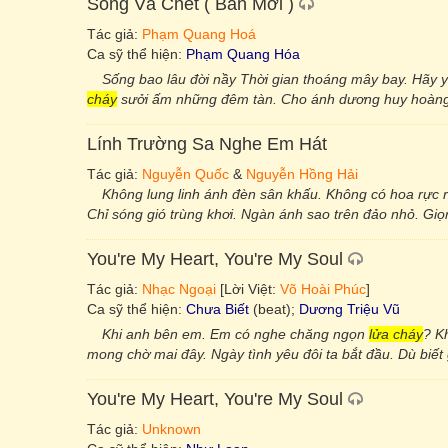
Sống Và Chết ( Bản Mới )
Tác giả:
Phạm Quang Hoá
Ca sỹ thể hiện:
Phạm Quang Hóa
Sống bao lâu đời nầy Thời gian thoáng mây bay. Hãy 
cháy
sưởi ấm những đêm tàn. Cho ánh dương huy hoàng ng
Lính Trường Sa Nghe Em Hát
Tác giả:
Nguyễn Quốc
&
Nguyễn Hồng Hải
Không lung linh ánh đèn sân khấu. Không có hoa rự
Chỉ sóng gió trùng khơi. Ngàn ánh sao trên đảo nhỏ. Gi
You're My Heart, You're My Soul
Tác giả:
Nhạc Ngoại
[Lời Việt:
Võ Hoài Phúc
]
Ca sỹ thể hiện:
Chưa Biết
(beat);
Dương Triệu Vũ
Khi anh bên em. Em có nghe chăng ngọn
lửa cháy
? K
mong chờ mai đây. Ngày tình yêu đôi ta bắt đầu. Dù biế
You're My Heart, You're My Soul
Tác giả:
Unknown