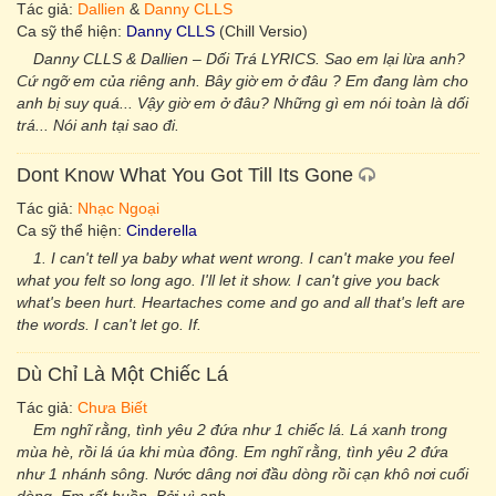
Tác giả:
Dallien
&
Danny CLLS
Ca sỹ thể hiện:
Danny CLLS
(Chill Versio)
Danny CLLS & Dallien – Dối Trá LYRICS. Sao em lại lừa anh?
Cứ ngỡ em của riêng anh. Bây giờ em ở đâu ? Em đang làm cho
anh bị suy quá... Vậy giờ em ở đâu? Những gì em nói toàn là dối
trá... Nói anh tại sao đi.
Dont Know What You Got Till Its Gone
Tác giả:
Nhạc Ngoại
Ca sỹ thể hiện:
Cinderella
1. I can't tell ya baby what went wrong. I can't make you feel
what you felt so long ago. I'll let it show. I can't give you back
what's been hurt. Heartaches come and go and all that's left are
the words. I can't let go. If.
Dù Chỉ Là Một Chiếc Lá
Tác giả:
Chưa Biết
Em nghĩ rằng, tình yêu 2 đứa như 1 chiếc lá. Lá xanh trong
mùa hè, rồi lá úa khi mùa đông. Em nghĩ rằng, tình yêu 2 đứa
như 1 nhánh sông. Nước dâng nơi đầu dòng rồi cạn khô nơi cuối