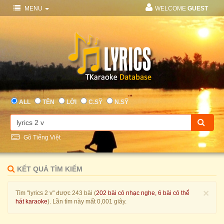
MENU
WELCOME
GUEST
ALL
TÊN
LỜI
C.SỸ
N.SỸ
Gõ Tiếng Việt
KẾT QUẢ TÌM KIẾM
×
Tìm "lyrics 2 v" được 243 bài (
202 bài có nhạc nghe, 6 bài có thể
hát karaoke
). Lần tìm này mất 0,001 giây.