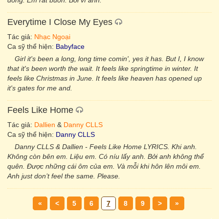
dòng. Em rất buồn. Bởi vì anh.
Everytime I Close My Eyes
Tác giả:
Nhạc Ngoại
Ca sỹ thể hiện:
Babyface
Girl it's been a long, long time comin', yes it has. But I, I know
that it's been worth the wait. It feels like springtime in winter. It
feels like Christmas in June. It feels like heaven has opened up
it's gates for me and.
Feels Like Home
Tác giả:
Dallien
&
Danny CLLS
Ca sỹ thể hiện:
Danny CLLS
Danny CLLS & Dallien - Feels Like Home LYRICS. Khi anh.
Không còn bên em. Liệu em. Có níu lấy anh. Bởi anh không thể
quên. Được những cái ôm của em. Và mỗi khi hôn lên môi em.
Anh just don’t feel the same. Please.
«
<
5
6
7
8
9
>
»