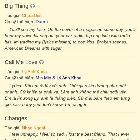
Big Thing
Tác giả:
Chưa Biết
Ca sỹ thể hiện:
Duran
You'll see my face. On the cover of a magazine some day, you'll
hear my voice blaring out your car radio, hip hop kids with radio
hits, im trading my (lyrics missing) to pop kids, Broken scenes,
American Dreams with sugar.
Call Me Love
Tác giả:
Lý Anh Khoa
Ca sỹ thể hiện:
Min Min & Lý Anh Khoa
Lyrics:. Khi em ở đây với anh. Thời gian kia dường như mất
phanh. Cứ khiến ta phải xa. Làm anh không thể chịu ngồi yên.
Em là Phương Ly, anh là thằng điên. Cứ mãi bám theo em từng
giờ. Cuz baby you don't know. Em ơi ngồi.
Changes
Tác giả:
Nhac Ngoai
I feel unhappy. I feel so sad. I lost the best friend. That I ever