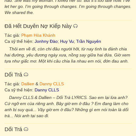
had. She was my woman. I loved her so. But it's too late now. I've
let her go. I'm going through changes. I'm going through changes.
We shared the.
Đã Hết Duyên Nợ Kiếp Này
Tác giả:
Phạm Hòa Khánh
Ca sỹ thể hiện:
Jonhny Đào
;
Huy Vu
;
Trần Nguyên
Thôi em về đi, còn chi đâu người hỡi, từ nay tình ta đành chia
hai đường, yêu đương ngày xưa, nồng say giữa hai đứa. Giờ xem
tựa như giấc mơ. Một khi câu chia lìa nhau em nói, đớn đau anh.
Dối Trá
Tác giả:
Dallien
&
Danny CLLS
Ca sỹ thể hiện:
Danny CLLS
Danny CLLS & Dallien – Dối Trá LYRICS. Sao em lại lừa anh?
Cứ ngỡ em của riêng anh. Bây giờ em ở đâu ? Em đang làm cho
anh bị suy quá... Vậy giờ em ở đâu? Những gì em nói toàn là dối
trá... Nói anh tại sao đi.
Dối Trá