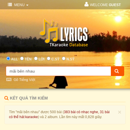
MENU
WELCOME
GUEST
ALL
TÊN
LỜI
C.SỸ
N.SỸ
Gõ Tiếng Việt
KẾT QUẢ TÌM KIẾM
×
Tìm "mãi bên nhau" được 500 bài (
383 bài có nhạc nghe, 31 bài
có thể hát karaoke
) và 2 album. Lần tìm này mất 0,828 giây.