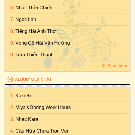
Nhạc Thời Chiến
Ngọc Lan
Tiếng Hát Anh Thơ
Vọng Cổ Hài Văn Hường
Trần Thiện Thanh
Xem thêm
ALBUM MỚI NHẤT
Kake8x
Miya's Boring Work Hours
Nhac Kara
Câu Hứa Chưa Trọn Vẹn