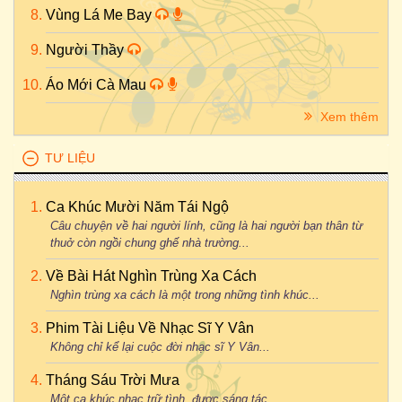
Vùng Lá Me Bay
Người Thầy
Áo Mới Cà Mau
Xem thêm
TƯ LIỆU
Ca Khúc Mười Năm Tái Ngộ
Câu chuyện về hai người lính, cũng là hai người bạn thân từ
thuở còn ngồi chung ghế nhà trường...
Về Bài Hát Nghìn Trùng Xa Cách
Nghìn trùng xa cách là một trong những tình khúc...
Phim Tài Liệu Về Nhạc Sĩ Y Vân
Không chỉ kể lại cuộc đời nhạc sĩ Y Vân...
Tháng Sáu Trời Mưa
Một ca khúc nhạc trữ tình, được sáng tác...