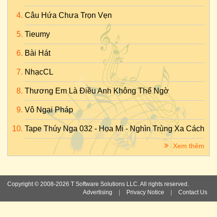
Câu Hứa Chưa Trọn Vẹn
Tieumy
Bài Hát
NhạcCL
Thương Em Là Điều Anh Không Thể Ngờ
Vô Ngại Pháp
Tape Thúy Nga 032 - Họa Mi - Nghìn Trùng Xa Cách
Xem thêm
Copyright © 2008-2026 T Software Solutions LLC. All rights reserved.
Advertising
|
Privacy Notice
|
Contact Us