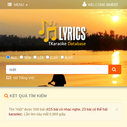
MENU
WELCOME
GUEST
ALL
TÊN
LỜI
C.SỸ
N.SỸ
Gõ Tiếng Việt
KẾT QUẢ TÌM KIẾM
×
Tìm "mệt" được 500 bài (
415 bài có nhạc nghe, 23 bài có thể hát
karaoke
). Lần tìm này mất 0,969 giây.