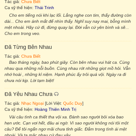
Tác giả:
Chưa Biết
Ca sỹ thể hiện:
Thái Trinh
Cho em tiếng nói khi lạc lối. Lắng nghe con tim, thấy đường còn
dài... Cho em ánh mắt để nhìn thấy. Nghĩ suy nay mai, bỗng mình
mệt nhoài. Hãy cứ đi, đừng quay lại. Đời vẫn cứ yên bình và sẽ...
Cho em trong veo.
Đã Từng Bên Nhau
Tác giả:
Chưa Biết
Bao tháng ngày, bao phút giây. Còn bên nhau vui hát ca. Cùng
nhau qua những nỗi buồn. Cùng nhau rớt những giọt mồ hôi. Vẫn
nhớ hoài , những kỉ niệm. Hạnh phúc ấy trôi quá vội. Ngày ra đi
chưa nói kịp. Lời tạm biệt!
Đã Yêu Nhau Chưa
Tác giả:
Nhạc Ngoại
[Lời Việt:
Quốc Duy
]
Ca sỹ thể hiện:
Hoàng Thiên Minh Trị
Vài câu tình ca thiết tha vội xa. Đành sao người bôi xóa bao
hẹn ước. Cạn vơi hết, đâu ai ngờ. Vì sao người không nói tôi một
câu? Để tôi ngẩn ngơ mãi chưa tỉnh giấc. Đắm trong tình ái mệt
nhoài. Và ta mặc nhau cứ đau vậy.