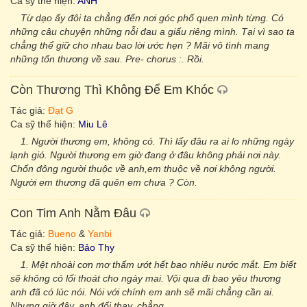
Ca sỹ thể hiện:
ANH
Từ dạo ấy đôi ta chẳng đến nơi góc phố quen mình từng. Có
những câu chuyện những nỗi đau a giấu riêng mình. Tại vì sao ta
chẳng thể giữ cho nhau bao lời ước hẹn ? Mãi vô tình mang
những tổn thương về sau. Pre- chorus :. Rồi.
Còn Thương Thì Không Để Em Khóc
Tác giả:
Đạt G
Ca sỹ thể hiện:
Miu Lê
1. Người thương em, không có. Thì lấy đâu ra ai lo những ngày
lạnh gió. Người thương em giờ đang ở đâu không phải nơi này.
Chốn đông người thuộc về anh,em thuộc về nơi không người.
Người em thương đã quên em chưa ? Còn.
Con Tim Anh Nằm Đâu
Tác giả:
Bueno
&
Yanbi
Ca sỹ thể hiện:
Bảo Thy
1. Mệt nhoài cơn mơ thấm ướt hết bao nhiêu nước mắt. Em biết
sẽ không có lối thoát cho ngày mai. Vội qua đi bao yêu thương
anh đã có lúc nói. Nói với chính em anh sẽ mãi chẳng cần ai.
Nhưng giờ đây, anh đổi thay, chẳng.