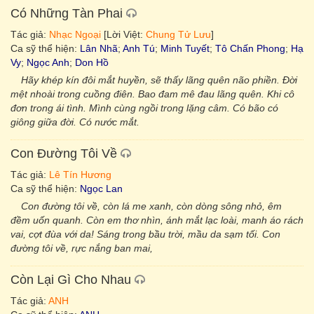
Có Những Tàn Phai
Tác giả:
Nhạc Ngoại
[Lời Việt:
Chung Tử Lưu
]
Ca sỹ thể hiện:
Lân Nhã
;
Anh Tú
;
Minh Tuyết
;
Tô Chấn Phong
;
Hạ
Vy
;
Ngọc Anh
;
Don Hồ
Hãy khép kín đôi mắt huyền, sẽ thấy lãng quên não phiền. Đời
mệt nhoài trong cuồng điên. Bao đam mê đau lãng quên. Khi cô
đơn trong ái tình. Mình cùng ngồi trong lặng câm. Có bão có
giông giữa đời. Có nước mắt.
Con Đường Tôi Về
Tác giả:
Lê Tín Hương
Ca sỹ thể hiện:
Ngọc Lan
Con đường tôi về, còn lá me xanh, còn dòng sông nhỏ, êm
đềm uốn quanh. Còn em thơ nhìn, ánh mắt lạc loài, manh áo rách
vai, cợt đùa với da! Sáng trong bầu trời, mầu da sạm tối. Con
đường tôi về, rực nắng ban mai,
Còn Lại Gì Cho Nhau
Tác giả:
ANH