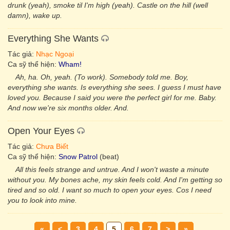
drunk (yeah), smoke til I'm high (yeah). Castle on the hill (well
damn), wake up.
Everything She Wants
Tác giả:
Nhạc Ngoại
Ca sỹ thể hiện:
Wham!
Ah, ha. Oh, yeah. (To work). Somebody told me. Boy,
everything she wants. Is everything she sees. I guess I must have
loved you. Because I said you were the perfect girl for me. Baby.
And now we're six months older. And.
Open Your Eyes
Tác giả:
Chưa Biết
Ca sỹ thể hiện:
Snow Patrol
(beat)
All this feels strange and untrue. And I won't waste a minute
without you. My bones ache, my skin feels cold. And I'm getting so
tired and so old. I want so much to open your eyes. Cos I need
you to look into mine.
«
<
3
4
5
6
7
>
»