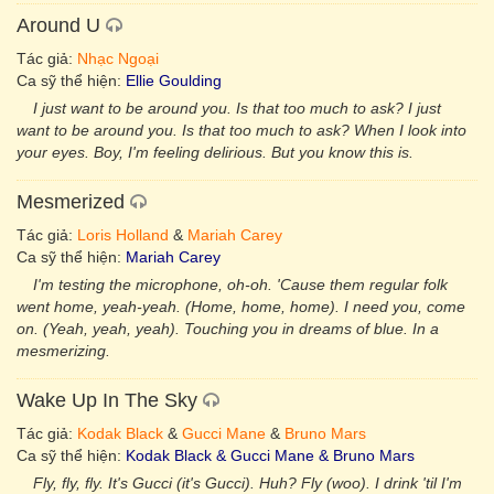
Around U
Tác giả:
Nhạc Ngoại
Ca sỹ thể hiện:
Ellie Goulding
I just want to be around you. Is that too much to ask? I just
want to be around you. Is that too much to ask? When I look into
your eyes. Boy, I'm feeling delirious. But you know this is.
Mesmerized
Tác giả:
Loris Holland
&
Mariah Carey
Ca sỹ thể hiện:
Mariah Carey
I'm testing the microphone, oh-oh. 'Cause them regular folk
went home, yeah-yeah. (Home, home, home). I need you, come
on. (Yeah, yeah, yeah). Touching you in dreams of blue. In a
mesmerizing.
Wake Up In The Sky
Tác giả:
Kodak Black
&
Gucci Mane
&
Bruno Mars
Ca sỹ thể hiện:
Kodak Black & Gucci Mane & Bruno Mars
Fly, fly, fly. It's Gucci (it's Gucci). Huh? Fly (woo). I drink 'til I'm