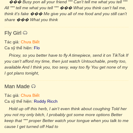
��� Busy pon all your friend *** Can't tell me what you tell ***
All *** tell me what you tell *** ��� What you think can't fail me,
think it's fake ��� Me give you all of me food and you still can't
share ��� What you think
Fly Girl
Tác giả:
Chưa Biết
Ca sỹ thể hiện:
Flo
Pricey, so you better have to fly A timepiece, send it on TikTok If
you can't afford my time, then just watch Untouchable, pretty too,
available And I think you, too sexy, way too fly You get none of my
I got plans tonight,
Man Made
Tác giả:
Chưa Biết
Ca sỹ thể hiện:
Roddy Ricch
Hold up off this herb, I ain't even think about coughing Told her
you not my only bitch, I probably got some more options Better
keep that *** proper Better watch your tongue when you talk to me
cause I get turned off Had to