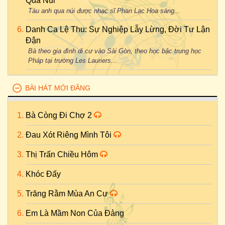
Qua Núi
Tàu anh qua núi được nhạc sĩ Phan Lạc Hoa sáng...
Danh Ca Lệ Thu: Sự Nghiệp Lẫy Lừng, Đời Tư Lận
Đận
Bà theo gia đình di cư vào Sài Gòn, theo học bậc trung học
Pháp tại trường Les Lauriers...
BÀI HÁT MỚI ĐĂNG
Bà Còng Đi Chợ 2
Đau Xót Riêng Mình Tôi
Thị Trấn Chiều Hôm
Khóc Đấy
Trăng Rằm Mùa An Cư
Em Là Mầm Non Của Đảng