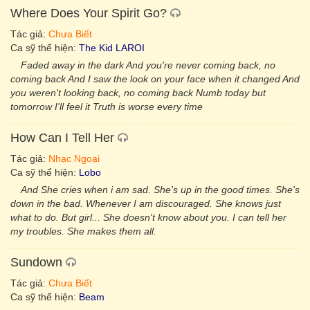
Where Does Your Spirit Go?
Tác giả:
Chưa Biết
Ca sỹ thể hiện:
The Kid LAROI
Faded away in the dark And you're never coming back, no
coming back And I saw the look on your face when it changed And
you weren't looking back, no coming back Numb today but
tomorrow I'll feel it Truth is worse every time
How Can I Tell Her
Tác giả:
Nhạc Ngoại
Ca sỹ thể hiện:
Lobo
And She cries when i am sad. She's up in the good times. She's
down in the bad. Whenever I am discouraged. She knows just
what to do. But girl... She doesn't know about you. I can tell her
my troubles. She makes them all.
Sundown
Tác giả:
Chưa Biết
Ca sỹ thể hiện:
Beam