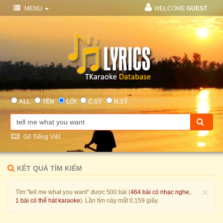
MENU
WELCOME
GUEST
ALL
TÊN
LỜI
C.SỸ
N.SỸ
Gõ Tiếng Việt
KẾT QUẢ TÌM KIẾM
×
Tìm "tell me what you want" được 500 bài (
464 bài có nhạc nghe,
1 bài có thể hát karaoke
). Lần tìm này mất 0,159 giây.