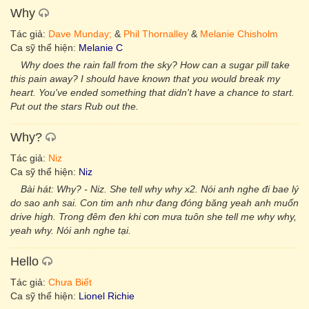
Why
Tác giả:
Dave Munday;
&
Phil Thornalley
&
Melanie Chisholm
Ca sỹ thể hiện:
Melanie C
Why does the rain fall from the sky? How can a sugar pill take
this pain away? I should have known that you would break my
heart. You've ended something that didn't have a chance to start.
Put out the stars Rub out the.
Why?
Tác giả:
Niz
Ca sỹ thể hiện:
Niz
Bài hát: Why? - Niz. She tell why why x2. Nói anh nghe đi bae lý
do sao anh sai. Con tim anh như đang đóng băng yeah anh muốn
drive high. Trong đêm đen khi cơn mưa tuôn she tell me why why,
yeah why. Nói anh nghe tại.
Hello
Tác giả:
Chưa Biết
Ca sỹ thể hiện:
Lionel Richie