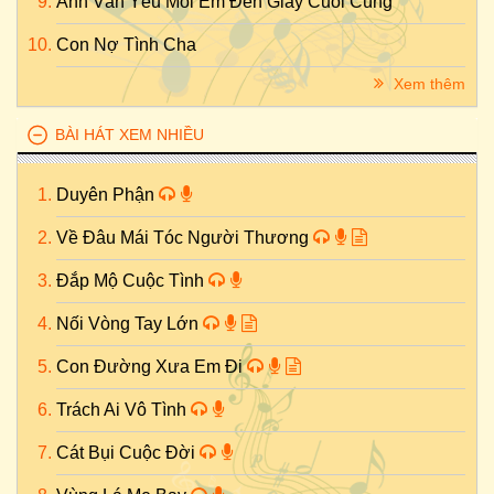
Anh Vẫn Yêu Mỗi Em Đến Giây Cuối Cùng
Con Nợ Tình Cha
Xem thêm
BÀI HÁT XEM NHIỀU
Duyên Phận
Về Đâu Mái Tóc Người Thương
Đắp Mộ Cuộc Tình
Nối Vòng Tay Lớn
Con Đường Xưa Em Đi
Trách Ai Vô Tình
Cát Bụi Cuộc Đời