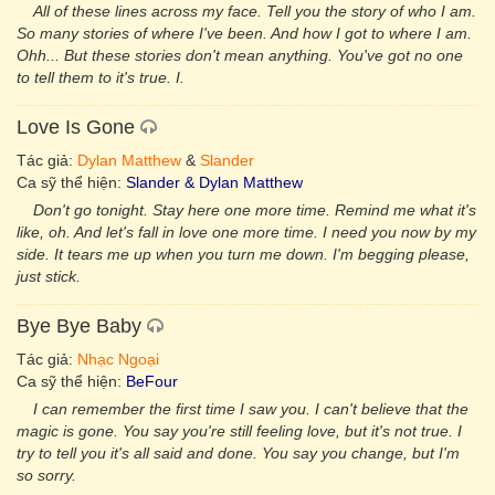
All of these lines across my face. Tell you the story of who I am.
So many stories of where I've been. And how I got to where I am.
Ohh... But these stories don't mean anything. You've got no one
to tell them to it's true. I.
Love Is Gone
Tác giả:
Dylan Matthew
&
Slander
Ca sỹ thể hiện:
Slander & Dylan Matthew
Don't go tonight. Stay here one more time. Remind me what it's
like, oh. And let's fall in love one more time. I need you now by my
side. It tears me up when you turn me down. I'm begging please,
just stick.
Bye Bye Baby
Tác giả:
Nhạc Ngoại
Ca sỹ thể hiện:
BeFour
I can remember the first time I saw you. I can't believe that the
magic is gone. You say you're still feeling love, but it's not true. I
try to tell you it's all said and done. You say you change, but I'm
so sorry.