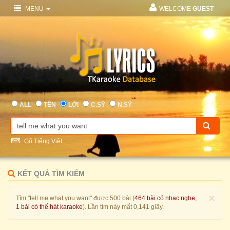
MENU
WELCOME
GUEST
ALL
TÊN
LỜI
C.SỸ
N.SỸ
Gõ Tiếng Việt
KẾT QUẢ TÌM KIẾM
×
Tìm "tell me what you want" được 500 bài (
464 bài có nhạc nghe,
1 bài có thể hát karaoke
). Lần tìm này mất 0,141 giây.