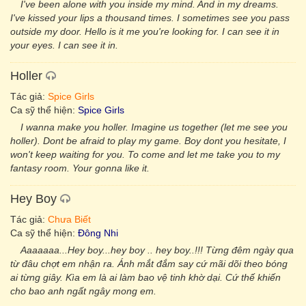
I've been alone with you inside my mind. And in my dreams.
I've kissed your lips a thousand times. I sometimes see you pass
outside my door. Hello is it me you're looking for. I can see it in
your eyes. I can see it in.
Holler
Tác giả:
Spice Girls
Ca sỹ thể hiện:
Spice Girls
I wanna make you holler. Imagine us together (let me see you
holler). Dont be afraid to play my game. Boy dont you hesitate, I
won't keep waiting for you. To come and let me take you to my
fantasy room. Your gonna like it.
Hey Boy
Tác giả:
Chưa Biết
Ca sỹ thể hiện:
Đông Nhi
Aaaaaaa...Hey boy...hey boy .. hey boy..!!! Từng đêm ngày qua
từ đâu chợt em nhận ra. Ánh mắt đắm say cứ mãi dõi theo bóng
ai từng giây. Kìa em là ai làm bao vệ tinh khờ dại. Cứ thế khiến
cho bao anh ngất ngây mong em.