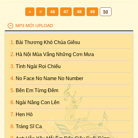
«
<
46
47
48
49
50
MP3 MỚI UPLOAD
Bài Thương Khó Chúa Giêsu
Hà Nội Mùa Vắng Những Cơn Mưa
Tình Ngài Rọi Chiếu
No Face No Name No Number
Bên Em Từng Đêm
Ngài Nâng Con Lên
Hẹn Hò
Tráng Sĩ Ca