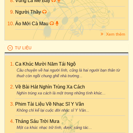
Vùng Lá Me Bay
Người Thầy
Áo Mới Cà Mau
Xem thêm
TƯ LIỆU
Ca Khúc Mười Năm Tái Ngộ
Câu chuyện về hai người lính, cũng là hai người bạn thân từ
thuở còn ngồi chung ghế nhà trường...
Về Bài Hát Nghìn Trùng Xa Cách
Nghìn trùng xa cách là một trong những tình khúc...
Phim Tài Liệu Về Nhạc Sĩ Y Vân
Không chỉ kể lại cuộc đời nhạc sĩ Y Vân...
Tháng Sáu Trời Mưa
Một ca khúc nhạc trữ tình, được sáng tác...