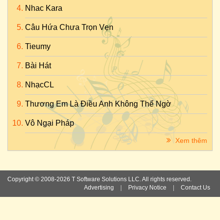
Nhac Kara
Câu Hứa Chưa Trọn Vẹn
Tieumy
Bài Hát
NhạcCL
Thương Em Là Điều Anh Không Thể Ngờ
Vô Ngại Pháp
Xem thêm
Copyright © 2008-2026 T Software Solutions LLC. All rights reserved.
Advertising
|
Privacy Notice
|
Contact Us