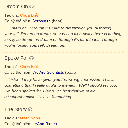
Dream On
Tác giả:
Chưa Biết
Ca sỹ thể hiện:
Aerosmith
(beat)
Dream on. Through it's hard to tell through you're fooling
yourself. Dream on dream on you can hide away there is nothing
to say so dream on dream on through it's hard to tell. Through
you're fooling yourself. Dream on.
Spoke For
Tác giả:
Chưa Biết
Ca sỹ thể hiện:
We Are Scientists
(beat)
Listen. I may have given you the wrong impression. This is.
Something that I really ought to mention. Well I should tell you.
I've been spoken for. Listen. It's best that we avoid
misapprehension. This is. Something.
The Story
Tác giả:
Nhạc Ngoại
Ca sỹ thể hiện:
LeAnn Rimes