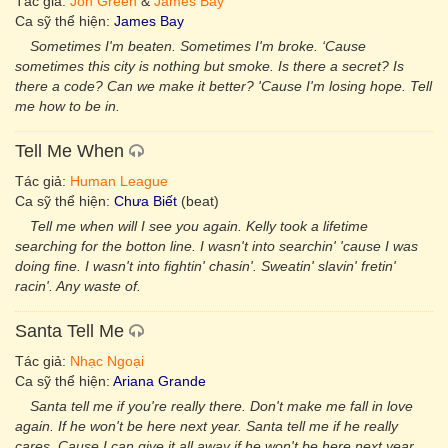
Tác giả:
Jon Green
&
James Bay
Ca sỹ thể hiện:
James Bay
Sometimes I'm beaten. Sometimes I'm broke. ‘Cause
sometimes this city is nothing but smoke. Is there a secret? Is
there a code? Can we make it better? 'Cause I'm losing hope. Tell
me how to be in.
Tell Me When
Tác giả:
Human League
Ca sỹ thể hiện:
Chưa Biết
(beat)
Tell me when will I see you again. Kelly took a lifetime
searching for the botton line. I wasn't into searchin' 'cause I was
doing fine. I wasn't into fightin' chasin'. Sweatin' slavin' fretin'
racin'. Any waste of.
Santa Tell Me
Tác giả:
Nhạc Ngoại
Ca sỹ thể hiện:
Ariana Grande
Santa tell me if you're really there. Don't make me fall in love
again. If he won't be here next year. Santa tell me if he really
cares. Cause I can give it all away if he won't be here next year.