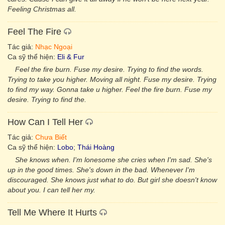
Feeling Christmas all.
Feel The Fire
Tác giả:
Nhạc Ngoại
Ca sỹ thể hiện:
Eli & Fur
Feel the fire burn. Fuse my desire. Trying to find the words.
Trying to take you higher. Moving all night. Fuse my desire. Trying
to find my way. Gonna take u higher. Feel the fire burn. Fuse my
desire. Trying to find the.
How Can I Tell Her
Tác giả:
Chưa Biết
Ca sỹ thể hiện:
Lobo
;
Thái Hoàng
She knows when. I'm lonesome she cries when I'm sad. She's
up in the good times. She's down in the bad. Whenever I'm
discouraged. She knows just what to do. But girl she doesn't know
about you. I can tell her my.
Tell Me Where It Hurts