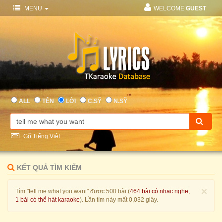
MENU
WELCOME
GUEST
ALL
TÊN
LỜI
C.SỸ
N.SỸ
Gõ Tiếng Việt
KẾT QUẢ TÌM KIẾM
×
Tìm "tell me what you want" được 500 bài (
464 bài có nhạc nghe,
1 bài có thể hát karaoke
). Lần tìm này mất 0,032 giây.