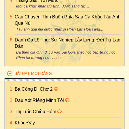
Tháng Sáu Trời Mưa
Một ca khúc nhạc trữ tình, được sáng tác...
Câu Chuyện Tình Buồn Phía Sau Ca Khúc Tàu Anh
Qua Núi
Tàu anh qua núi được nhạc sĩ Phan Lạc Hoa sáng...
Danh Ca Lệ Thu: Sự Nghiệp Lẫy Lừng, Đời Tư Lận
Đận
Bà theo gia đình di cư vào Sài Gòn, theo học bậc trung học
Pháp tại trường Les Lauriers...
BÀI HÁT MỚI ĐĂNG
Bà Còng Đi Chợ 2
Đau Xót Riêng Mình Tôi
Thị Trấn Chiều Hôm
Khóc Đấy