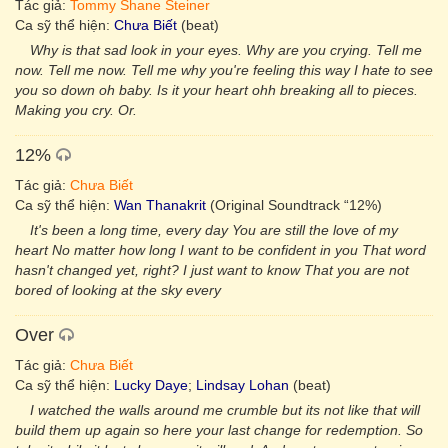
Tác giả:
Tommy Shane Steiner
Ca sỹ thể hiện:
Chưa Biết
(beat)
Why is that sad look in your eyes. Why are you crying. Tell me
now. Tell me now. Tell me why you're feeling this way I hate to see
you so down oh baby. Is it your heart ohh breaking all to pieces.
Making you cry. Or.
12%
Tác giả:
Chưa Biết
Ca sỹ thể hiện:
Wan Thanakrit
(Original Soundtrack “12%)
It's been a long time, every day You are still the love of my
heart No matter how long I want to be confident in you That word
hasn't changed yet, right? I just want to know That you are not
bored of looking at the sky every
Over
Tác giả:
Chưa Biết
Ca sỹ thể hiện:
Lucky Daye
;
Lindsay Lohan
(beat)
I watched the walls around me crumble but its not like that will
build them up again so here your last change for redemption. So