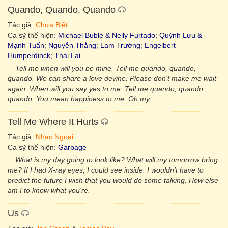
Quando, Quando, Quando
Tác giả:
Chưa Biết
Ca sỹ thể hiện:
Michael Bublé & Nelly Furtado
;
Quỳnh Lưu &
Mạnh Tuấn
;
Nguyễn Thắng
;
Lam Trường
;
Engelbert
Humperdinck
;
Thái Lai
Tell me when will you be mine. Tell me quando, quando,
quando. We can share a love devine. Please don't make me wait
again. When will you say yes to me. Tell me quando, quando,
quando. You mean happiness to me. Oh my.
Tell Me Where It Hurts
Tác giả:
Nhạc Ngoại
Ca sỹ thể hiện:
Garbage
What is my day going to look like? What will my tomorrow bring
me? If I had X-ray eyes, I could see inside. I wouldn't have to
predict the future I wish that you would do some talking. How else
am I to know what you're.
Us