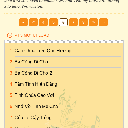
take it while it lasts because it will end. And my tears are turning
into time. I've wasted.
«
<
4
5
6
7
8
>
»
MP3 MỚI UPLOAD
Gặp Chúa Trên Quê Hương
Bà Còng Đi Chợ
Bà Còng Đi Chợ 2
Tâm Tình Hiến Dâng
Tình Chúa Cao Vời
Nhớ Về Tình Mẹ Cha
Của Lễ Cậy Trông