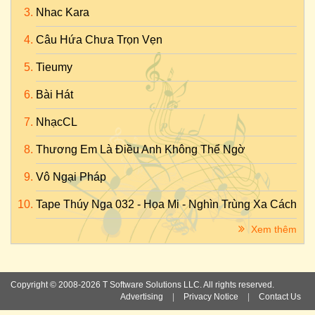
Nhac Kara
Câu Hứa Chưa Trọn Vẹn
Tieumy
Bài Hát
NhạcCL
Thương Em Là Điều Anh Không Thể Ngờ
Vô Ngại Pháp
Tape Thúy Nga 032 - Họa Mi - Nghìn Trùng Xa Cách
Xem thêm
Copyright © 2008-2026 T Software Solutions LLC. All rights reserved.
Advertising
|
Privacy Notice
|
Contact Us