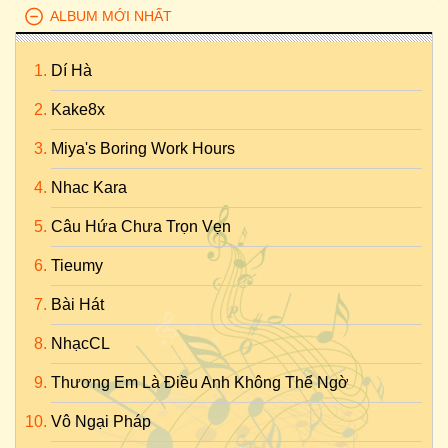
ALBUM MỚI NHẤT
Dí Hà
Kake8x
Miya's Boring Work Hours
Nhac Kara
Câu Hứa Chưa Trọn Vẹn
Tieumy
Bài Hát
NhạcCL
Thương Em Là Điều Anh Không Thể Ngờ
Vô Ngại Pháp