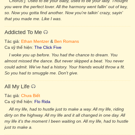
Chorus:]. Used to be your baby, used to be your lady. Thought
you were the perfect lover. All the harmony went fallin' out of key,
so. Now you gotta find another. Now you're talkin' crazy, sayin'
that you made me. Like I was.
Addicted To Me
Tác giả:
Ethan Mentzer
&
Ben Romans
Ca sỹ thể hiện:
The Click Five
I woke you up before. You had the chance to dream. You
almost missed the dance. But never skipped a beat. You never
could admit. We've had a history. Your friends would throw a fit.
So you had to smuggle me. Don't give.
All My Life
Tác giả:
Chưa Biết
Ca sỹ thể hiện:
Flo Rida
All my life, had to hustle just to make a way. All my life, riding
dirty on the highway. All my life and it all changed in one day. All
my life it's the moment I been waiting on. All my life, had to hustle
just to make a.