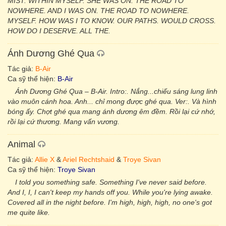
MIST. WITHIN MYSELF. SHE WAS ON. THE ROAD TO
NOWHERE. AND I WAS ON. THE ROAD TO NOWHERE.
MYSELF. HOW WAS I TO KNOW. OUR PATHS. WOULD CROSS.
HOW DO I DESERVE. ALL THE.
Ánh Dương Ghé Qua
Tác giả:
B-Air
Ca sỹ thể hiện:
B-Air
Ánh Dương Ghé Qua – B-Air. Intro:. Nắng...chiếu sáng lung linh
vào muôn cánh hoa. Anh... chỉ mong được ghé qua. Ver:. Và hình
bóng ấy. Chợt ghé qua mang ánh dương êm đềm. Rồi lại cứ nhớ,
rồi lại cứ thương. Mang vấn vương.
Animal
Tác giả:
Allie X
&
Ariel Rechtshaid
&
Troye Sivan
Ca sỹ thể hiện:
Troye Sivan
I told you something safe. Something I've never said before.
And I, I, I can't keep my hands off you. While you're lying awake.
Covered all in the night before. I'm high, high, high, no one's got
me quite like.