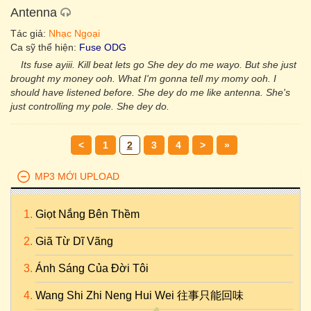
Antenna
Tác giả:
Nhạc Ngoại
Ca sỹ thể hiện:
Fuse ODG
Its fuse ayiii. Kill beat lets go She dey do me wayo. But she just
brought my money ooh. What I'm gonna tell my momy ooh. I
should have listened before. She dey do me like antenna. She's
just controlling my pole. She dey do.
<
1
2
3
4
>
»
MP3 MỚI UPLOAD
Giọt Nắng Bên Thềm
Giã Từ Dĩ Vãng
Ánh Sáng Của Đời Tôi
Wang Shi Zhi Neng Hui Wei 往事只能回味