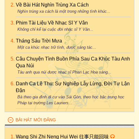
Về Bài Hát Nghìn Trùng Xa Cách
Nghìn trùng xa cách là một trong những tình khúc...
Phim Tài Liệu Về Nhạc Sĩ Y Vân
Không chỉ kể lại cuộc đời nhạc sĩ Y Vân...
Tháng Sáu Trời Mưa
Một ca khúc nhạc trữ tình, được sáng tác...
Câu Chuyện Tình Buồn Phía Sau Ca Khúc Tàu Anh
Qua Núi
Tàu anh qua núi được nhạc sĩ Phan Lạc Hoa sáng...
Danh Ca Lệ Thu: Sự Nghiệp Lẫy Lừng, Đời Tư Lận
Đận
Bà theo gia đình di cư vào Sài Gòn, theo học bậc trung học
Pháp tại trường Les Lauriers...
BÀI HÁT MỚI ĐĂNG
Wang Shi Zhi Neng Hui Wei 往事只能回味