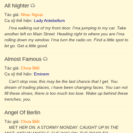
All Nighter
Tác giả:
Nhạc Ngoại
Ca sỹ thể hiện:
Lady Antebellum
I'ma walking out of my front door. I'ma jumping in my car. Take
another left on Main Street. Heading right to where you are I'ma
rolling down my window. I'ma turn the radio on. Find a little spot to
let go. Get a little good.
Almost Famous
Tác giả:
Chưa Biết
Ca sỹ thể hiện:
Eminem
Can't stop now, this may be the last chance that I get. You
dream of trading places, i have been changing faces. You can not
fill these shoes, there is too much too lose. Wake up behind these
trenches, you.
Angel Of Berlin
Tác giả:
Chưa Biết
MET HER ON. A STORMY MONDAY. CAUGHT UP IN THE