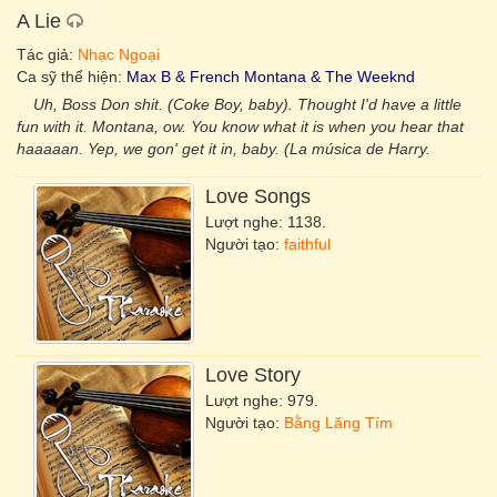
A Lie
Tác giả:
Nhạc Ngoại
Ca sỹ thể hiện:
Max B & French Montana & The Weeknd
Uh, Boss Don shit. (Coke Boy, baby). Thought I'd have a little
fun with it. Montana, ow. You know what it is when you hear that
haaaaan. Yep, we gon' get it in, baby. (La música de Harry.
Love Songs
Lượt nghe: 1138.
Người tạo:
faithful
Love Story
Lượt nghe: 979.
Người tạo:
Bằng Lăng Tím