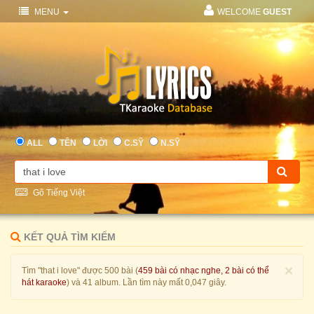
MENU
WELCOME
GUEST
ALL
TÊN
LỜI
C.SỸ
N.SỸ
Gõ Tiếng Việt
KẾT QUẢ TÌM KIẾM
×
Tìm "that i love" được 500 bài (
459 bài có nhạc nghe, 2 bài có thể
hát karaoke
) và 41 album. Lần tìm này mất 0,047 giây.