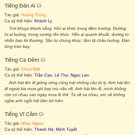
Tiếng Đàn Ai
Tác giả:
Hoàng Trọng
Ca sỹ thể hiện:
Khánh Ly
Trời khuya thanh vắng, hồn ai khóc trong đêm trường. Đường
tơ ai buông, trong sương rền khúc. Hồn ai quanh khuất, đường tơ
nhắn bao lời thương. Sầu tư chung khúc, tầm tã châu buông. Đàn
lòng tràn bay,
Tiếng Ca Đêm
Tác giả:
Chưa Biết
Ca sỹ thể hiện:
Trần Cao
;
Lệ Thu
;
Ngọc Lan
Anh hát lên đi giòng sông cũng hát những câu từ ly. Anh hát lên
đi ngoài kia mưa gió bay mù não nề. Anh hát lên đi, mình không
còn có nhau sao ngày mưa lê thê. Ta sẽ xa nhau, em sẽ không
nghe anh ngồi hát bên bờ hiên.
Tiếng Vĩ Cầm
Tác giả:
Nhạc Ngoại
Ca sỹ thể hiện:
Thanh Hà
;
Minh Tuyết