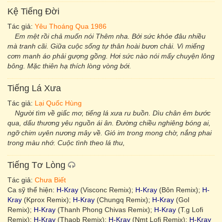
Kệ Tiếng Đời
Tác giả:
Yêu Thoáng Qua 1986
Em mệt rồi chả muốn nói Thêm nha. Bởi sức khỏe đâu nhiều
mà tranh cãi. Giữa cuộc sống tự thân hoài bươn chải. Vì miếng
cơm manh áo phải gượng gồng. Hơi sức nào nói mấy chuyện lông
bông. Mặc thiên hạ thích lòng vòng bới.
Tiếng Lá Xưa
Tác giả:
Lại Quốc Hùng
Người tìm về giấc mơ, tiếng lá xưa ru buồn. Dìu chân êm bước
qua, dấu thương yêu nguồn ái ân. Đường chiều nghiêng bóng ai,
ngỡ chim uyên nương mây về. Gió im trong mong chờ, nắng phai
trong màu nhớ. Cuộc tình theo lá thu,
Tiếng Tơ Lòng
Tác giả:
Chưa Biết
Ca sỹ thể hiện:
H-Kray
(Visconc Remix);
H-Kray
(Bôn Remix);
H-
Kray
(Kprox Remix);
H-Kray
(Chungq Remix);
H-Kray
(Gol
Remix);
H-Kray
(Thanh Phong Chivas Remix);
H-Kray
(T.g Lofi
Remix);
H-Kray
(Thaob Remix);
H-Kray
(Nmt Lofi Remix);
H-Kray