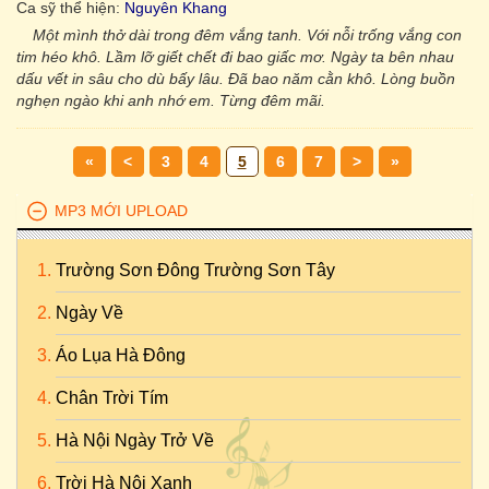
Ca sỹ thể hiện:
Nguyên Khang
Một mình thở dài trong đêm vắng tanh. Với nỗi trống vắng con
tim héo khô. Lầm lỡ giết chết đi bao giấc mơ. Ngày ta bên nhau
dấu vết in sâu cho dù bấy lâu. Đã bao năm cằn khô. Lòng buồn
nghẹn ngào khi anh nhớ em. Từng đêm mãi.
«
<
3
4
5
6
7
>
»
MP3 MỚI UPLOAD
Trường Sơn Đông Trường Sơn Tây
Ngày Về
Áo Lụa Hà Đông
Chân Trời Tím
Hà Nội Ngày Trở Về
Trời Hà Nội Xanh