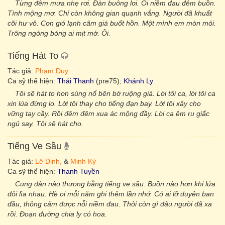
Từng đêm mưa nhẹ rơi. Đàn buông lơi. Ôi niềm đau đêm buồn.
Tình mộng mơ. Chỉ còn không gian quạnh vắng. Người đã khuất
cõi hư vô. Cơn gió lạnh câm giá buốt hồn. Một mình em mòn mỏi.
Trông ngóng bóng ai mịt mờ. Ôi.
Tiếng Hát To
Tác giả:
Phạm Duy
Ca sỹ thể hiện:
Thái Thanh
(pre75);
Khánh Ly
Tôi sẽ hát to hơn súng nổ bên bờ ruộng già. Lời tôi ca, lời tôi ca
xin lúa đừng lo. Lời tôi thay cho tiếng đạn bay. Lời tôi xây cho
vững tay cầy. Rồi đêm đêm xua ác mộng đầy. Lời ca êm ru giấc
ngủ say. Tôi sẽ hát cho.
Tiếng Ve Sầu
Tác giả:
Lê Dinh,
&
Minh Kỳ
Ca sỹ thể hiện:
Thanh Tuyền
Cung đàn nào thương bằng tiếng ve sầu. Buồn nào hơn khi lứa
đôi lìa nhau. Hè ơi mỗi năm ghi thêm lần nhớ. Có ai lỡ duyên ban
đầu, thông cảm được nỗi niềm đau. Thôi còn gì đâu người đã xa
rồi. Đoạn đường chia ly có hoa.