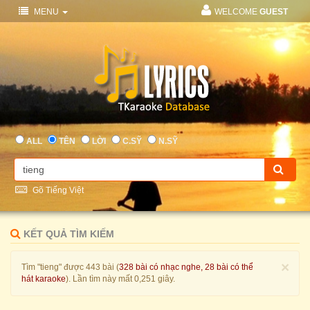
MENU
WELCOME
GUEST
ALL
TÊN
LỜI
C.SỸ
N.SỸ
Gõ Tiếng Việt
KẾT QUẢ TÌM KIẾM
×
Tìm "tieng" được 443 bài (
328 bài có nhạc nghe, 28 bài có thể
hát karaoke
). Lần tìm này mất 0,251 giây.