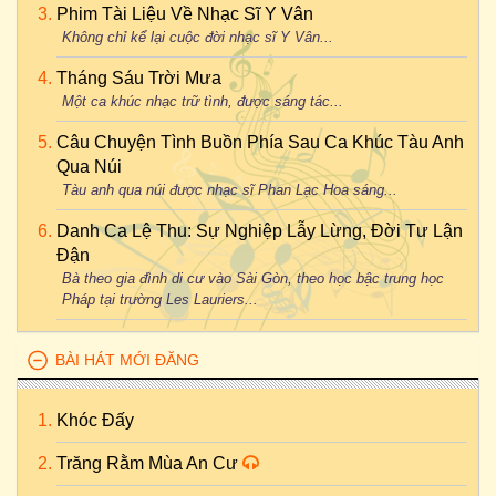
Phim Tài Liệu Về Nhạc Sĩ Y Vân
Không chỉ kể lại cuộc đời nhạc sĩ Y Vân...
Tháng Sáu Trời Mưa
Một ca khúc nhạc trữ tình, được sáng tác...
Câu Chuyện Tình Buồn Phía Sau Ca Khúc Tàu Anh
Qua Núi
Tàu anh qua núi được nhạc sĩ Phan Lạc Hoa sáng...
Danh Ca Lệ Thu: Sự Nghiệp Lẫy Lừng, Đời Tư Lận
Đận
Bà theo gia đình di cư vào Sài Gòn, theo học bậc trung học
Pháp tại trường Les Lauriers...
BÀI HÁT MỚI ĐĂNG
Khóc Đấy
Trăng Rằm Mùa An Cư