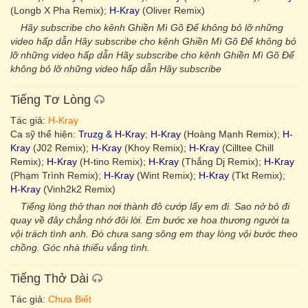
(Longb X Pha Remix);
H-Kray
(Oliver Remix)
Hãy subscribe cho kênh Ghiền Mì Gõ Để không bỏ lỡ những
video hấp dẫn Hãy subscribe cho kênh Ghiền Mì Gõ Để không bỏ
lỡ những video hấp dẫn Hãy subscribe cho kênh Ghiền Mì Gõ Để
không bỏ lỡ những video hấp dẫn Hãy subscribe
Tiếng Tơ Lòng
Tác giả:
H-Kray
Ca sỹ thể hiện:
Truzg & H-Kray
;
H-Kray
(Hoàng Mạnh Remix);
H-
Kray
(J02 Remix);
H-Kray
(Khoy Remix);
H-Kray
(Cilltee Chill
Remix);
H-Kray
(H-tino Remix);
H-Kray
(Thắng Dj Remix);
H-Kray
(Phạm Trình Remix);
H-Kray
(Wint Remix);
H-Kray
(Tkt Remix);
H-Kray
(Vinh2k2 Remix)
Tiếng lòng thở than nơi thành đô cướp lấy em đi. Sao nở bỏ đi
quay về đây chẳng nhớ đôi lời. Em bước xe hoa thương người ta
vội trách tình anh. Đò chưa sang sông em thay lòng vội bước theo
chồng. Góc nhà thiếu vắng tình.
Tiếng Thở Dài
Tác giả:
Chưa Biết