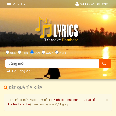
MENU
WELCOME
GUEST
ALL
TÊN
LỜI
C.SỸ
N.SỸ
Gõ Tiếng Việt
KẾT QUẢ TÌM KIẾM
×
Tìm "trăng mờ" được 146 bài (
116 bài có nhạc nghe, 12 bài có
thể hát karaoke
). Lần tìm này mất 0,11 giây.