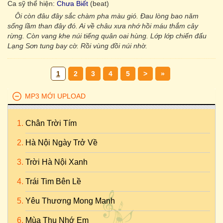
Ca sỹ thể hiện:
Chưa Biết
(beat)
Ôi còn đâu đây sắc chàm pha màu gió. Ðau lòng bao năm
sống lầm than đây đó. Ai về châu xưa nhớ hồi máu thắm cây
rừng. Còn vang khe núi tiếng quân oai hùng. Lớp lớp chiến đấu
Lạng Sơn tung bay cờ. Rồi vùng đồi núi nhờ.
1
2
3
4
5
>
»
MP3 MỚI UPLOAD
Chân Trời Tím
Hà Nội Ngày Trở Về
Trời Hà Nội Xanh
Trái Tim Bên Lề
Yêu Thương Mong Manh
Mùa Thu Nhớ Em