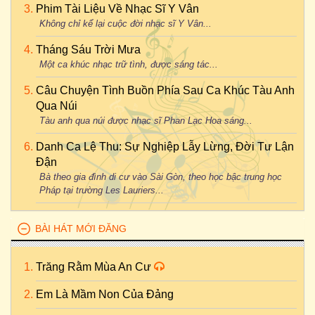
Phim Tài Liệu Về Nhạc Sĩ Y Vân
Không chỉ kể lại cuộc đời nhạc sĩ Y Vân...
Tháng Sáu Trời Mưa
Một ca khúc nhạc trữ tình, được sáng tác...
Câu Chuyện Tình Buồn Phía Sau Ca Khúc Tàu Anh
Qua Núi
Tàu anh qua núi được nhạc sĩ Phan Lạc Hoa sáng...
Danh Ca Lệ Thu: Sự Nghiệp Lẫy Lừng, Đời Tư Lận
Đận
Bà theo gia đình di cư vào Sài Gòn, theo học bậc trung học
Pháp tại trường Les Lauriers...
BÀI HÁT MỚI ĐĂNG
Trăng Rằm Mùa An Cư
Em Là Mầm Non Của Đảng