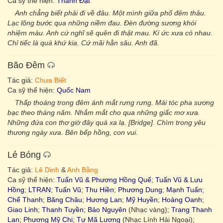
Ca sỹ thể hiện:
Thành Đạt
Anh chẳng biết phải đi về đâu. Một mình giữa phố đêm thâu.
Lạc lõng bước qua những niềm đau. Đèn đường sương khói
nhiệm màu. Anh cứ nghĩ sẽ quên đi thật mau. Kí ức xưa có nhau.
Chỉ tiếc là quá khứ kia. Cứ mãi hằn sâu. Anh đã.
Bão Đêm
Tác giả:
Chưa Biết
Ca sỹ thể hiện:
Quốc Nam
Thấp thoáng trong đêm ánh mắt rưng rưng. Mái tóc pha sương
bạc theo tháng năm. Nhắm mắt cho qua những giấc mơ xưa.
Những đứa con thơ giờ đây quá xa lạ. [Bridge]. Chìm trong yêu
thương ngày xưa. Bên bếp hồng, con vui.
Lẻ Bóng
Tác giả:
Lê Dinh
&
Anh Bằng
Ca sỹ thể hiện:
Tuấn Vũ & Phương Hồng Quế
;
Tuấn Vũ & Lưu
Hồng
;
LTRAN
;
Tuấn Vũ
;
Thu Hiền
;
Phương Dung
;
Mạnh Tuấn
;
Chế Thanh
;
Băng Châu
;
Hương Lan
;
Mỹ Huyền
;
Hoàng Oanh
;
Giao Linh
;
Thanh Tuyền
;
Bảo Nguyên
(Nhạc vàng);
Trang Thanh
Lan
;
Phương Mỹ Chi
;
Tư Mã Lương
(Nhạc Lính Hải Ngoại);