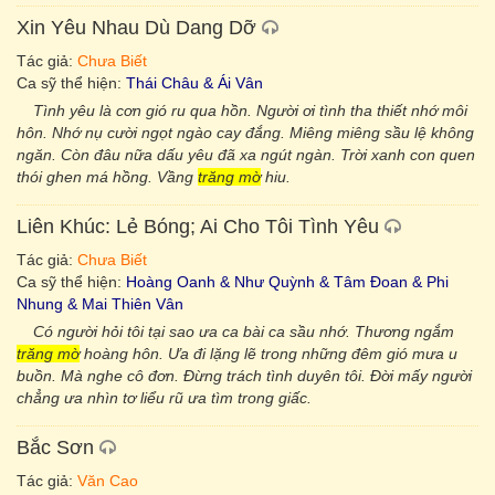
Xin Yêu Nhau Dù Dang Dỡ
Tác giả:
Chưa Biết
Ca sỹ thể hiện:
Thái Châu & Ái Vân
Tình yêu là cơn gió ru qua hồn. Người ơi tình tha thiết nhớ môi
hôn. Nhớ nụ cười ngọt ngào cay đắng. Miêng miêng sầu lệ không
ngăn. Còn đâu nữa dấu yêu đã xa ngút ngàn. Trời xanh con quen
thói ghen má hồng. Vầng
trăng mờ
hiu.
Liên Khúc: Lẻ Bóng; Ai Cho Tôi Tình Yêu
Tác giả:
Chưa Biết
Ca sỹ thể hiện:
Hoàng Oanh & Như Quỳnh & Tâm Đoan & Phi
Nhung & Mai Thiên Vân
Có người hỏi tôi tại sao ưa ca bài ca sầu nhớ. Thương ngắm
trăng mờ
hoàng hôn. Ưa đi lặng lẽ trong những đêm gió mưa u
buồn. Mà nghe cô đơn. Đừng trách tình duyên tôi. Đời mấy người
chẳng ưa nhìn tơ liểu rũ ưa tìm trong giấc.
Bắc Sơn
Tác giả:
Văn Cao