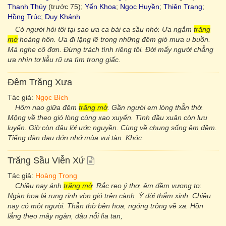
Thanh Thúy
(trước 75);
Yến Khoa
;
Ngọc Huyền
;
Thiên Trang
;
Hồng Trúc
;
Duy Khánh
Có người hỏi tôi tại sao ưa ca bài ca sầu nhớ. Ưa ngắm
trăng
mờ
hoàng hôn. Ưa đi lặng lẽ trong những đêm gió mưa u buồn.
Mà nghe cô đơn. Đừng trách tình riêng tôi. Đời mấy người chẳng
ưa nhìn tơ liễu rũ ưa tìm trong giấc.
Đêm Trăng Xưa
Tác giả:
Ngọc Bích
Hôm nao giữa đêm
trăng mờ
. Gần người em lòng thẫn thờ.
Mộng về theo gió lòng cùng xao xuyến. Tình đầu xuân còn lưu
luyến. Giờ còn đâu lời ước nguyền. Cùng về chung sống êm đềm.
Tiếng đàn đau đớn nhớ mùa vui tàn. Khóc.
Trăng Sầu Viễn Xứ
Tác giả:
Hoàng Trọng
Chiều nay ánh
trăng mờ
. Rắc reo ý thơ, êm đềm vương tơ.
Ngàn hoa lá rung rinh vờn gió trên cành. Ý đời thắm xinh. Chiều
nay có một người. Thẫn thờ bên hoa, ngóng trông về xa. Hồn
lắng theo mây ngàn, đâu nỗi lìa tan,