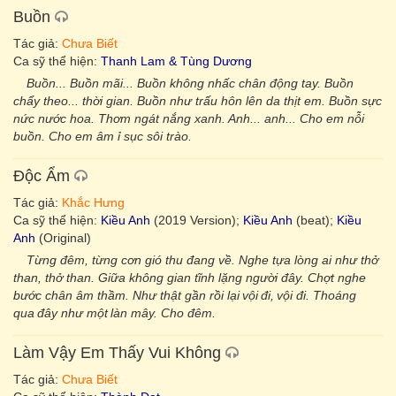
Buồn
Tác giả:
Chưa Biết
Ca sỹ thể hiện:
Thanh Lam & Tùng Dương
Buồn... Buồn mãi... Buồn không nhấc chân động tay. Buồn
chẩy theo... thời gian. Buồn như trấu hôn lên da thịt em. Buồn sực
nức nước hoa. Thơm ngát nắng xanh. Anh... anh... Cho em nỗi
buồn. Cho em âm ỉ sục sôi trào.
Độc Ẩm
Tác giả:
Khắc Hưng
Ca sỹ thể hiện:
Kiều Anh
(2019 Version);
Kiều Anh
(beat);
Kiều
Anh
(Original)
Từng đêm, từng cơn gió thu đang về. Nghe tựa lòng ai như thở
than, thở than. Giữa không gian tĩnh lặng người đây. Chợt nghe
bước chân âm thầm. Như thật gần rồi lại vội đi, vội đi. Thoáng
qua đây như một làn mây. Cho đêm.
Làm Vậy Em Thấy Vui Không
Tác giả:
Chưa Biết