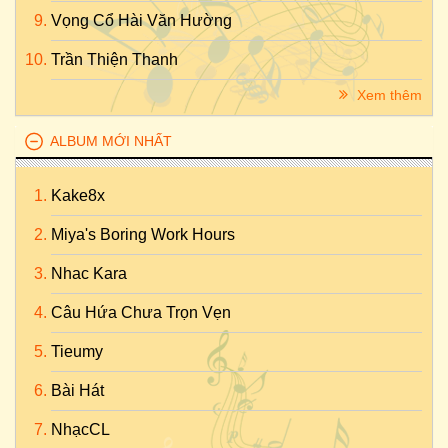
Vọng Cổ Hài Văn Hường
Trần Thiện Thanh
Xem thêm
ALBUM MỚI NHẤT
Kake8x
Miya's Boring Work Hours
Nhac Kara
Câu Hứa Chưa Trọn Vẹn
Tieumy
Bài Hát
NhạcCL