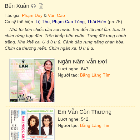
Bến Xuân
Tác giả:
Phạm Duy
&
Văn Cao
Ca sỹ thể hiện:
Lệ Thu
;
Phạm Cao Tùng
;
Thái Hiền
(pre75)
Nhà tôi bên chiếc cầu soi nước. Em đến tôi một lần. Bao lũ
chim rừng họp đàn. Trên khắp bến xuân. Từng đôi rung cánh
trắng. Khe khẽ ca. U ú ù u ú. Cành đào rung nắng chan hòa.
Chim ca thương mến. Chim ngân xa. U ú ù u.
Ngàn Năm
Vẫn
Đợi
Lượt nghe: 647.
Người tạo:
Bằng Lăng Tím
Em
Vẫn
Còn Thương
Lượt nghe: 542.
Người tạo:
Bằng Lăng Tím