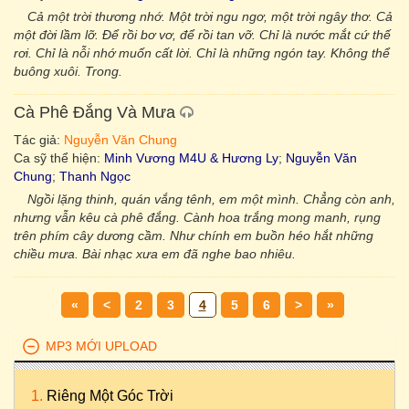
Cả một trời thương nhớ. Một trời ngu ngơ, một trời ngây thơ. Cả
một đời lầm lỡ. Để rồi bơ vơ, để rồi tan vỡ. Chỉ là nước mắt cứ thế
rơi. Chỉ là nỗi nhớ muốn cất lời. Chỉ là những ngón tay. Không thể
buông xuôi. Trong.
Cà Phê Đắng Và Mưa
Tác giả:
Nguyễn Văn Chung
Ca sỹ thể hiện:
Minh Vương M4U & Hương Ly
;
Nguyễn Văn
Chung
;
Thanh Ngọc
Ngồi lặng thinh, quán vắng tênh, em một mình. Chẳng còn anh,
nhưng vẫn kêu cà phê đắng. Cành hoa trắng mong manh, rụng
trên phím cây dương cầm. Như chính em buồn héo hắt những
chiều mưa. Bài nhạc xưa em đã nghe bao nhiêu.
«
<
2
3
4
5
6
>
»
MP3 MỚI UPLOAD
Riêng Một Góc Trời