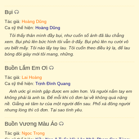
Bụi
Tác giả:
Hoàng Dũng
Ca sỹ thể hiện:
Hoàng Dũng
Tôi thấy thân mình đầy bụi, như cuốn sổ ảnh đã lâu chẳng
xem. Bụi phủ lên bức hình tôi vẫn ở đấy. Bụi phủ lên nụ cười vô
ưu biết mấy. Tôi nào lấy tay lau. Tôi cuốn theo điều kỳ lạ, để lau
bóng đôi giày mới tôi mang, những.
Buồn Lắm Em Ơi
Tác giả:
Lai Hoàng
Ca sỹ thể hiện:
Trịnh Đình Quang
Anh ước gì mình gặp được em sớm hơn. Và người nắm tay em
không phải là anh ta. Để mỗi khi cô đơn lại về không quá nặng
nề. Giằng xé tâm tư của một người đến sau. Phố xá đông người
nhưng lòng thì cô đơn. Tại sao tình yêu.
Buồn Vương Màu Áo
Tác giả:
Ngọc Trọng