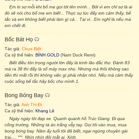
Em lo sợ mỗi khi bố mẹ gọi tới tên mình... Bởi vì em chỉ sợ là ai
đó sẽ nói cho bố mẹ em biết... Thực sự lúc đấy em cảm thấy, bế
tắc và em không biết phải làm gì cả... Tại vì...Em nghĩ là nếu mà
em chết đi.
Bốc Bát Họ
Tác giả:
Chưa Biết
Ca sỹ thể hiện:
BÌNH GOLD
(Nam Duck Remi)
Biết điều tôn trọng người lớn đấy là kính lão đắc thọ. Đánh 83
mà ra 38 thì đấy là số mày max nhọ. Nhưng mà thôi không sao
tiền thì mất rồi thì không việc gì phải nhăn nhó. Nếu mà cảm thấy
cuộc sống bế tắc hãy bốc cho mình 1.
Bong Bóng Bay
Tác giả:
Anh Thi Đi
Ca sỹ thể hiện:
Khang Lê
Ngày ngày tôi đạp xe. Quanh quanh hồ Trúc Giang. Đi qua
cổng trường. Những tà áo trắng vẫy tay. Gọi tôi vào mua, mua
bong bóng bay. Năm ấy tuổi tôi đã biết, ngại ngùng chuyện gái
trai…. ***. Nhìn nhìn đôi mắt ai. Xinh.