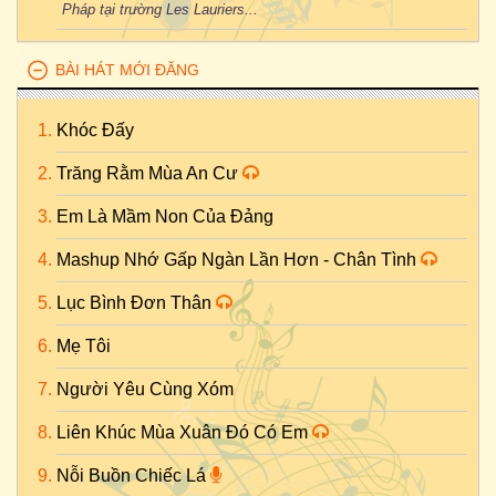
Pháp tại trường Les Lauriers...
BÀI HÁT MỚI ĐĂNG
Khóc Đấy
Trăng Rằm Mùa An Cư
Em Là Mầm Non Của Đảng
Mashup Nhớ Gấp Ngàn Lần Hơn - Chân Tình
Lục Bình Đơn Thân
Mẹ Tôi
Người Yêu Cùng Xóm
Liên Khúc Mùa Xuân Đó Có Em
Nỗi Buồn Chiếc Lá