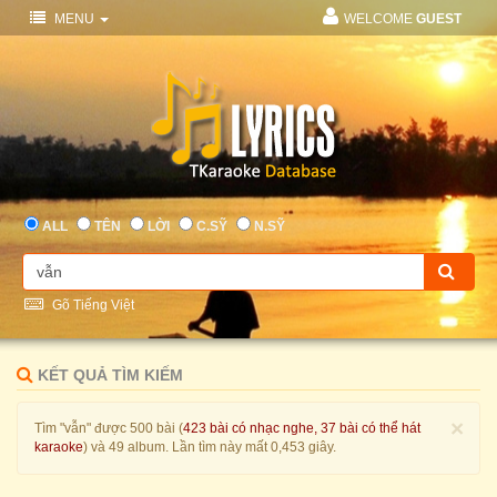
MENU
WELCOME
GUEST
ALL
TÊN
LỜI
C.SỸ
N.SỸ
Gõ Tiếng Việt
KẾT QUẢ TÌM KIẾM
×
Tìm "vẫn" được 500 bài (
423 bài có nhạc nghe, 37 bài có thể hát
karaoke
) và 49 album. Lần tìm này mất 0,453 giây.