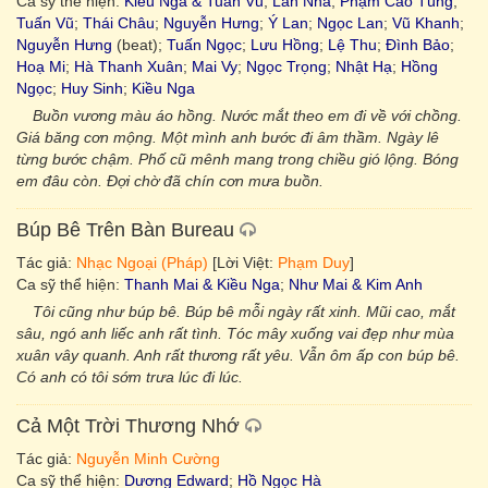
Ca sỹ thể hiện:
Kiều Nga & Tuấn Vũ
;
Lân Nhã
;
Phạm Cao Tùng
;
Tuấn Vũ
;
Thái Châu
;
Nguyễn Hưng
;
Ý Lan
;
Ngọc Lan
;
Vũ Khanh
;
Nguyễn Hưng
(beat);
Tuấn Ngọc
;
Lưu Hồng
;
Lệ Thu
;
Đình Bảo
;
Hoạ Mi
;
Hà Thanh Xuân
;
Mai Vy
;
Ngọc Trọng
;
Nhật Hạ
;
Hồng
Ngọc
;
Huy Sinh
;
Kiều Nga
Buồn vương màu áo hồng. Nước mắt theo em đi về với chồng.
Giá băng cơn mộng. Một mình anh bước đi âm thầm. Ngày lê
từng bước chậm. Phố cũ mênh mang trong chiều gió lộng. Bóng
em đâu còn. Đợi chờ đã chín cơn mưa buồn.
Búp Bê Trên Bàn Bureau
Tác giả:
Nhạc Ngoại (Pháp)
[Lời Việt:
Phạm Duy
]
Ca sỹ thể hiện:
Thanh Mai & Kiều Nga
;
Như Mai & Kim Anh
Tôi cũng như búp bê. Búp bê mỗi ngày rất xinh. Mũi cao, mắt
sâu, ngó anh liếc anh rất tình. Tóc mây xuống vai đẹp như mùa
xuân vây quanh. Anh rất thương rất yêu. Vẫn ôm ấp con búp bê.
Có anh có tôi sớm trưa lúc đi lúc.
Cả Một Trời Thương Nhớ
Tác giả:
Nguyễn Minh Cường
Ca sỹ thể hiện:
Dương Edward
;
Hồ Ngọc Hà