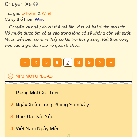
Chuyến Xe
Tác giả:
S-Forwi
&
Wind
Ca sỹ thể hiện:
Wind
Chuyến xe ngày đó cứ thế mà lăn, đưa cả hai đi tìm mơ ước.
Nó muốn được ôm cô ta vào trong lòng cô sẽ không còn vết sướt.
Muốn đến bên cô nhìn thấy cô khi trời hừng sáng. Kết thúc công
việc vào 2 giờ đêm lao về quận 9 chưa.
«
<
5
6
7
8
9
>
»
MP3 MỚI UPLOAD
Riêng Một Góc Trời
Ngày Xuân Long Phụng Sum Vầy
Như Đã Dấu Yêu
Việt Nam Ngày Mới