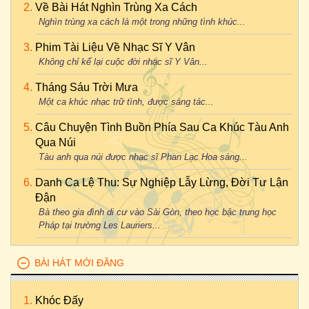
Về Bài Hát Nghìn Trùng Xa Cách
Nghìn trùng xa cách là một trong những tình khúc...
Phim Tài Liệu Về Nhạc Sĩ Y Vân
Không chỉ kể lại cuộc đời nhạc sĩ Y Vân...
Tháng Sáu Trời Mưa
Một ca khúc nhạc trữ tình, được sáng tác...
Câu Chuyện Tình Buồn Phía Sau Ca Khúc Tàu Anh
Qua Núi
Tàu anh qua núi được nhạc sĩ Phan Lạc Hoa sáng...
Danh Ca Lệ Thu: Sự Nghiệp Lẫy Lừng, Đời Tư Lận
Đận
Bà theo gia đình di cư vào Sài Gòn, theo học bậc trung học
Pháp tại trường Les Lauriers...
BÀI HÁT MỚI ĐĂNG
Khóc Đấy