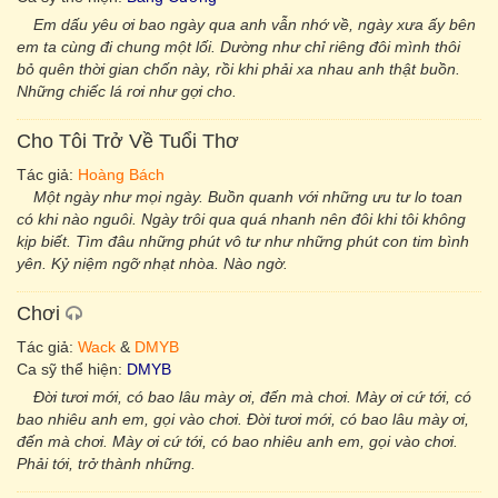
Em dấu yêu ơi bao ngày qua anh vẫn nhớ về, ngày xưa ấy bên
em ta cùng đi chung một lối. Dường như chỉ riêng đôi mình thôi
bỏ quên thời gian chốn này, rồi khi phải xa nhau anh thật buồn.
Những chiếc lá rơi như gợi cho.
Cho Tôi Trở Về Tuổi Thơ
Tác giả:
Hoàng Bách
Một ngày như mọi ngày. Buồn quanh với những ưu tư lo toan
có khi nào nguôi. Ngày trôi qua quá nhanh nên đôi khi tôi không
kịp biết. Tìm đâu những phút vô tư như những phút con tim bình
yên. Kỷ niệm ngỡ nhạt nhòa. Nào ngờ.
Chơi
Tác giả:
Wack
&
DMYB
Ca sỹ thể hiện:
DMYB
Đời tươi mới, có bao lâu mày ơi, đến mà chơi. Mày ơi cứ tới, có
bao nhiêu anh em, gọi vào chơi. Đời tươi mới, có bao lâu mày ơi,
đến mà chơi. Mày ơi cứ tới, có bao nhiêu anh em, gọi vào chơi.
Phải tới, trở thành những.