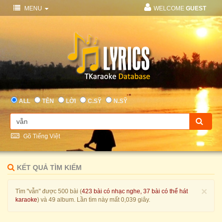
MENU
WELCOME
GUEST
ALL
TÊN
LỜI
C.SỸ
N.SỸ
Gõ Tiếng Việt
KẾT QUẢ TÌM KIẾM
×
Tìm "vẫn" được 500 bài (
423 bài có nhạc nghe, 37 bài có thể hát
karaoke
) và 49 album. Lần tìm này mất 0,039 giây.