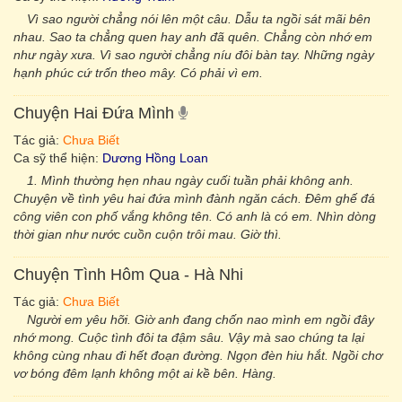
Vì sao người chẳng nói lên một câu. Dẫu ta ngồi sát mãi bên
nhau. Sao ta chẳng quen hay anh đã quên. Chẳng còn nhớ em
như ngày xưa. Vì sao người chẳng níu đôi bàn tay. Những ngày
hạnh phúc cứ trốn theo mây. Có phải vì em.
Chuyện Hai Đứa Mình
Tác giả:
Chưa Biết
Ca sỹ thể hiện:
Dương Hồng Loan
1. Mình thường hẹn nhau ngày cuối tuần phải không anh.
Chuyện về tình yêu hai đứa mình đành ngăn cách. Đêm ghế đá
công viên con phố vắng không tên. Có anh là có em. Nhìn dòng
thời gian như nước cuồn cuộn trôi mau. Giờ thì.
Chuyện Tình Hôm Qua - Hà Nhi
Tác giả:
Chưa Biết
Người em yêu hỡi. Giờ anh đang chốn nao mình em ngồi đây
nhớ mong. Cuộc tình đôi ta đậm sâu. Vậy mà sao chúng ta lại
không cùng nhau đi hết đoạn đường. Ngọn đèn hiu hắt. Ngồi chơ
vơ bóng đêm lạnh không một ai kề bên. Hàng.