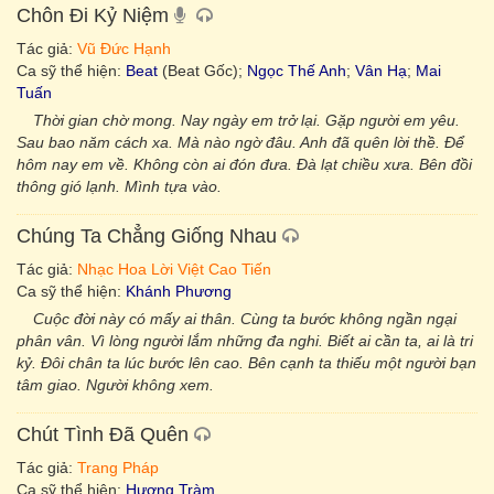
Chôn Đi Kỷ Niệm
Tác giả:
Vũ Đức Hạnh
Ca sỹ thể hiện:
Beat
(Beat Gốc);
Ngọc Thế Anh
;
Vân Hạ
;
Mai
Tuấn
Thời gian chờ mong. Nay ngày em trở lại. Gặp người em yêu.
Sau bao năm cách xa. Mà nào ngờ đâu. Anh đã quên lời thề. Để
hôm nay em về. Không còn ai đón đưa. Đà lạt chiều xưa. Bên đồi
thông gió lạnh. Mình tựa vào.
Chúng Ta Chẳng Giống Nhau
Tác giả:
Nhạc Hoa Lời Việt Cao Tiến
Ca sỹ thể hiện:
Khánh Phương
Cuộc đời này có mấy ai thân. Cùng ta bước không ngần ngại
phân vân. Vì lòng người lắm những đa nghi. Biết ai cần ta, ai là tri
kỷ. Đôi chân ta lúc bước lên cao. Bên cạnh ta thiếu một người bạn
tâm giao. Người không xem.
Chút Tình Đã Quên
Tác giả:
Trang Pháp
Ca sỹ thể hiện:
Hương Tràm