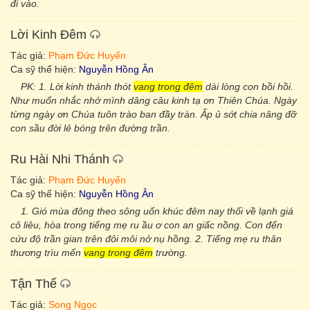
đi vào.
Lời Kinh Đêm
Tác giả:
Phạm Đức Huyến
Ca sỹ thể hiện:
Nguyễn Hồng Ân
PK: 1. Lời kinh thánh thót
vang trong đêm
dài lòng con bồi hồi.
Như muốn nhắc nhở mình dâng câu kinh tạ ơn Thiên Chúa. Ngày
từng ngày ơn Chúa tuôn trào ban đầy tràn. Ấp ủ sớt chia nâng đỡ
con sầu đời lẻ bóng trên đường trần.
Ru Hài Nhi Thánh
Tác giả:
Phạm Đức Huyến
Ca sỹ thể hiện:
Nguyễn Hồng Ân
1. Gió mùa đông theo sông uốn khúc đêm nay thổi về lạnh giá
cô liêu, hòa trong tiếng mẹ ru ầu ơ con an giấc nồng. Con đến
cứu độ trần gian trên đôi môi nở nụ hồng. 2. Tiếng mẹ ru thân
thương trìu mến
vang trong đêm
trường.
Tận Thế
Tác giả:
Song Ngọc