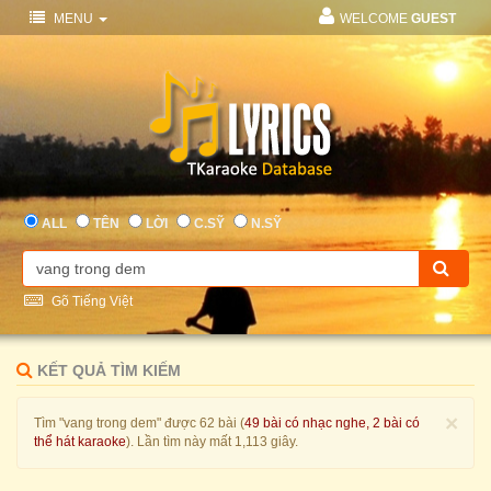
MENU
WELCOME
GUEST
ALL
TÊN
LỜI
C.SỸ
N.SỸ
Gõ Tiếng Việt
KẾT QUẢ TÌM KIẾM
×
Tìm "vang trong dem" được 62 bài (
49 bài có nhạc nghe, 2 bài có
thể hát karaoke
). Lần tìm này mất 1,113 giây.