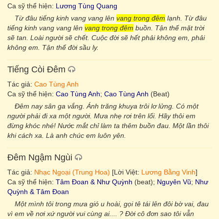
Ca sỹ thể hiện:
Lương Tùng Quang
Từ đâu tiếng kinh vang vang lên
vang trong đêm
lạnh. Từ đâu
tiếng kinh vang vang lên
vang trong đêm
buồn. Tận thế mặt trời
sẽ tan. Loài người sẽ chết. Cuộc đời sẽ hết phải không em, phải
không em. Tận thế đời sầu ly.
Tiếng Còi Đêm
Tác giả:
Cao Tùng Anh
Ca sỹ thể hiện:
Cao Tùng Anh
;
Cao Tùng Anh
(Beat)
Đêm nay sân ga vắng. Ánh trăng khuya trôi lơ lửng. Có một
người phải đi xa một người. Mưa nhẹ rơi trên lối. Hãy thôi em
đừng khóc nhé! Nước mắt chỉ làm ta thêm buồn đau. Một lần thôi
khi cách xa. Là anh chúc em luôn yên.
Đêm Ngậm Ngùi
Tác giả:
Nhạc Ngoại (Trung Hoa)
[Lời Việt:
Lương Bằng Vinh
]
Ca sỹ thể hiện:
Tâm Đoan & Như Quỳnh
(beat);
Nguyên Vũ
;
Như
Quỳnh & Tâm Đoan
Một mình tôi trong mưa gió u hoài, gọi tê tái lên đôi bờ vai, đau
vì em về nơi xứ người vui cùng ai.... ? Đời cô đơn sao tôi vẫn