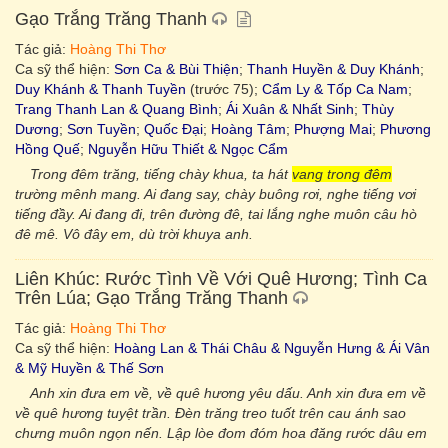
Gạo Trắng Trăng Thanh
Tác giả:
Hoàng Thi Thơ
Ca sỹ thể hiện:
Sơn Ca & Bùi Thiện
;
Thanh Huyền & Duy Khánh
;
Duy Khánh & Thanh Tuyền
(trước 75);
Cẩm Ly & Tốp Ca Nam
;
Trang Thanh Lan & Quang Bình
;
Ái Xuân & Nhất Sinh
;
Thùy
Dương
;
Sơn Tuyền
;
Quốc Đại
;
Hoàng Tâm
;
Phượng Mai
;
Phương
Hồng Quế
;
Nguyễn Hữu Thiết & Ngọc Cẩm
Trong đêm trăng, tiếng chày khua, ta hát
vang trong đêm
trường mênh mang. Ai đang say, chày buông rơi, nghe tiếng vơi
tiếng đầy. Ai đang đi, trên đường đê, tai lắng nghe muôn câu hò
đê mê. Vô đây em, dù trời khuya anh.
Liên Khúc: Rước Tình Về Với Quê Hương; Tình Ca
Trên Lúa; Gạo Trắng Trăng Thanh
Tác giả:
Hoàng Thi Thơ
Ca sỹ thể hiện:
Hoàng Lan & Thái Châu & Nguyễn Hưng & Ái Vân
& Mỹ Huyền & Thế Sơn
Anh xin đưa em về, về quê hương yêu dấu. Anh xin đưa em về
về quê hương tuyệt trần. Đèn trăng treo tuốt trên cau ánh sao
chưng muôn ngọn nến. Lập lòe đom đóm hoa đăng rước dâu em