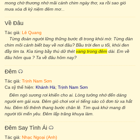
mong chờ thương nhớ mãi cánh chim ngày thơ, xa rồi sao gió
mưa xóa đi kỷ niệm đêm mơ...
Về Đâu
Tác giả:
Lê Quang
Từng đoàn người lững thững bước đi trong khói mờ. Từng đàn
chim mõi cánh biết bay về nơi đâu? Bầu trời đen u tối, khói đen
đầy tim ta. Kìa từng bầy thú dữ thét
vang trong đêm
dài. Em về
đâu hôm qua ? Ta về đâu hôm nay?
Đêm
Tác giả:
Trịnh Nam Sơn
Ca sỹ thể hiện:
Khánh Hà
;
Trịnh Nam Sơn
Đêm ngó sương rơi khiến cho ai. Lòng tưởng nhớ đến dáng
người em gái xưa. Đêm gió chơi vơi vì tiếng sáo cô đơn từ xa hắt
hiu. Đêm tối thênh thang bước chân lê. Tìm quá khứ mang đi
người tôi mến yêu. Đêm lấp trăng khuya làm.
Đêm Say Tình Ái
Tác giả:
Nhạc Ngoại (Anh)