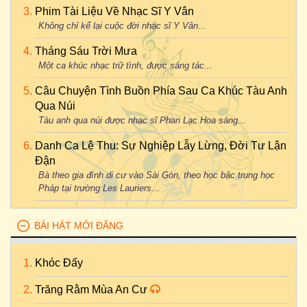
Phim Tài Liệu Về Nhạc Sĩ Y Vân
Không chỉ kể lại cuộc đời nhạc sĩ Y Vân...
Tháng Sáu Trời Mưa
Một ca khúc nhạc trữ tình, được sáng tác...
Câu Chuyện Tình Buồn Phía Sau Ca Khúc Tàu Anh
Qua Núi
Tàu anh qua núi được nhạc sĩ Phan Lạc Hoa sáng...
Danh Ca Lệ Thu: Sự Nghiệp Lẫy Lừng, Đời Tư Lận
Đận
Bà theo gia đình di cư vào Sài Gòn, theo học bậc trung học
Pháp tại trường Les Lauriers...
BÀI HÁT MỚI ĐĂNG
Khóc Đấy
Trăng Rằm Mùa An Cư