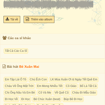
Tải về
Thêm vào album
Các ca sĩ khác
Tất Cả Các Ca Sĩ
Bài hát
Bé Xuân Mai
Em Tập Lái Ô Tô
Chú Ếch Con
LK Mùa Xuân Ơi & Ngày Tết Quê Em
Cháu Vẽ Ông Mặt Trời
Em Mong Nhiều Tết
Cô Giáo
Bố Là Tất Cả
Chị Ông Nâu Và Em Bé
Cô Và Mẹ
Về Quê Cũ
Cháu Đi Mẫu Giáo
Đi Học Về
Đi Học
Bé Chúc Xuân (beat)
Búp Bê Đi Học