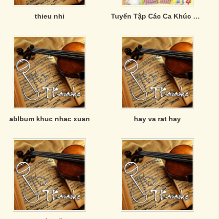
thieu nhi
Tuyển Tập Các Ca Khúc Hay Nhất Của Bé Xuân Mai
ablbum khuc nhac xuan
hay va rat hay