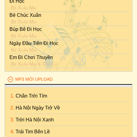
Đi Học
Bé Xuân Mai
Bé Chúc Xuân
Bé Xuân Mai
Búp Bê Đi Học
Bé Xuân Mai
Ngày Đầu Tiên Đi Học
Bé Xuân Mai
Em Đi Chơi Thuyền
Bé Xuân Mai
&
Tốp Ca
MP3 MỚI UPLOAD
Chân Trời Tím
Hà Nội Ngày Trở Về
Trời Hà Nội Xanh
Trái Tim Bên Lề