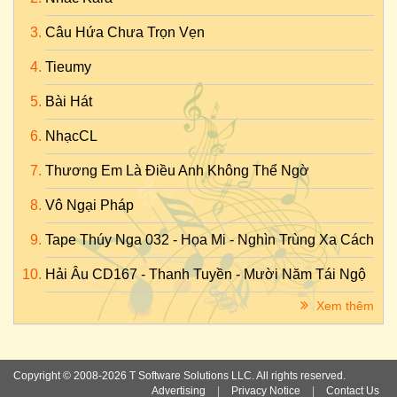
Câu Hứa Chưa Trọn Vẹn
Tieumy
Bài Hát
NhạcCL
Thương Em Là Điều Anh Không Thể Ngờ
Vô Ngại Pháp
Tape Thúy Nga 032 - Họa Mi - Nghìn Trùng Xa Cách
Hải Âu CD167 - Thanh Tuyền - Mười Năm Tái Ngộ
Xem thêm
Copyright © 2008-2026 T Software Solutions LLC. All rights reserved.
Advertising
|
Privacy Notice
|
Contact Us