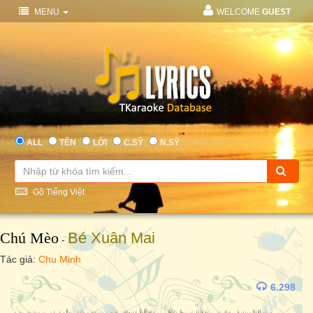
MENU
WELCOME
GUEST
ALL
TÊN
LỜI
C.SỸ
N.SỸ
Gõ Tiếng Việt
Chú Mèo
Bé Xuân Mai
-
Tác giả:
Chu Minh
6.298