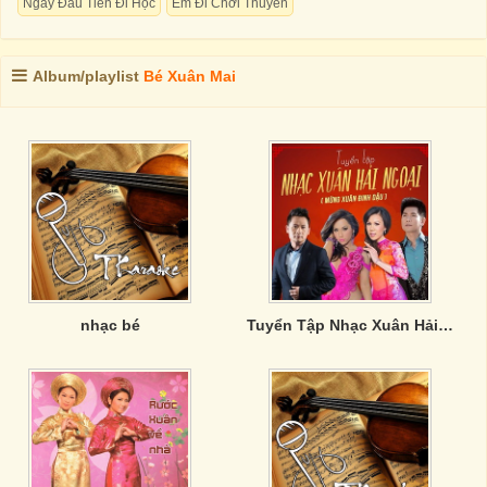
Ngày Đầu Tiên Đi Học
Em Đi Chơi Thuyền
Album/playlist
Bé Xuân Mai
nhạc bé
Tuyển Tập Nhạc Xuân Hải Ngoại: Mừng Xuân Đinh Dậu