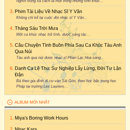
Nghìn trùng xa cách là một trong những tình khúc...
Phim Tài Liệu Về Nhạc Sĩ Y Vân
Không chỉ kể lại cuộc đời nhạc sĩ Y Vân...
Tháng Sáu Trời Mưa
Một ca khúc nhạc trữ tình, được sáng tác...
Câu Chuyện Tình Buồn Phía Sau Ca Khúc Tàu Anh
Qua Núi
Tàu anh qua núi được nhạc sĩ Phan Lạc Hoa sáng...
Danh Ca Lệ Thu: Sự Nghiệp Lẫy Lừng, Đời Tư Lận
Đận
Bà theo gia đình di cư vào Sài Gòn, theo học bậc trung học
Pháp tại trường Les Lauriers...
ALBUM MỚI NHẤT
Miya's Boring Work Hours
Nhac Kara