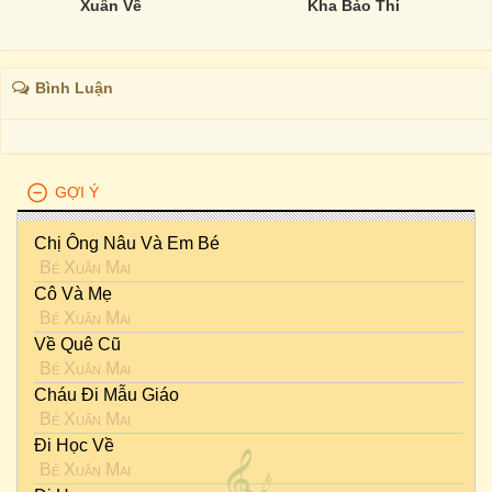
Xuân Về
Kha Bảo Thi
Bình Luận
GỢI Ý
Chị Ông Nâu Và Em Bé
Bé Xuân Mai
Cô Và Mẹ
Bé Xuân Mai
Về Quê Cũ
Bé Xuân Mai
Cháu Đi Mẫu Giáo
Bé Xuân Mai
Đi Học Về
Bé Xuân Mai