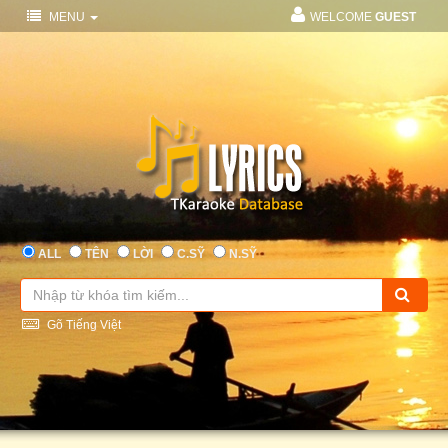
MENU
WELCOME
GUEST
ALL
TÊN
LỜI
C.SỸ
N.SỸ
Gõ Tiếng Việt