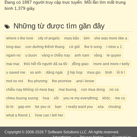
Đang có
1887
người truy cập trực tuyến. Mỗi lần tìm mất trung
bình 1,379 giây.
Những từ được tìm gần đây
where s the love
city of angels
mưa bão
kim
she was more like a
long dao
con đường thênh thang
cứ giữ
the b song
i miss u 1
ngam no
u buon
vàng e chiều nay
anh nam
vâng
le quyen
mai mai
thôi hết rồi người đã xa tôi
đồng giao
more and more r kelly
u saved me
so anh
dâng ngài
|| hip hop
mua gio
trish
lô b l
mot so noi
thu phương
the promise
and i know
chiều nay không có mưa bay
mai truong
con mua dong
no ca
chieu buong xuong
hoa
xôi
you re my everything
khóc
me cu
từ bi
gap em
be yeu oi
bạn
i really want you
xóa
choàng
what a friend 1
how can i tell her
Copyright © 2008-2026 T Software Solutions LLC. All rights reserved.