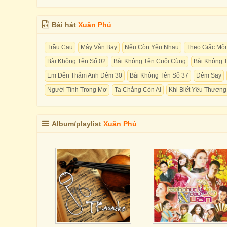
Bài hát
Xuân Phú
Trầu Cau
Mây Vẫn Bay
Nếu Còn Yêu Nhau
Theo Giấc Mộ
Bài Không Tên Số 02
Bài Không Tên Cuối Cùng
Bài Không 
Em Đến Thăm Anh Đêm 30
Bài Không Tên Số 37
Đêm Say
Người Tình Trong Mơ
Ta Chẳng Còn Ai
Khi Biết Yêu Thương
Album/playlist
Xuân Phú