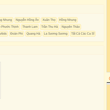
ng Nhung
Nguyễn Hồng Ân
Xuân Thọ
Hồng Nhung
o Phước Thịnh
Thanh Lam
Trần Thu Hà
Nguyên Thảo
rtists
Đoàn Phi
Quang Hà
La Sương Sương
Tất Cả Các Ca Sĩ