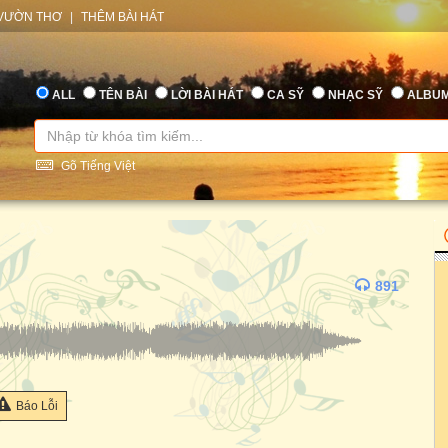
VƯỜN THƠ
|
THÊM BÀI HÁT
ALL
TÊN BÀI
LỜI BÀI HÁT
CA SỸ
NHẠC SỸ
ALBU
Gõ Tiếng Việt
891
Báo Lỗi