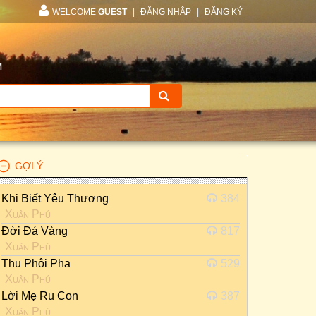
WELCOME
GUEST
|
ĐĂNG NHẬP
|
ĐĂNG KÝ
M
GỢI Ý
Khi Biết Yêu Thương
384
Xuân Phú
Đời Đá Vàng
817
Xuân Phú
Thu Phôi Pha
529
Xuân Phú
Lời Mẹ Ru Con
387
Xuân Phú