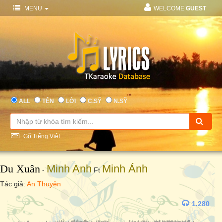
MENU
WELCOME
GUEST
ALL
TÊN
LỜI
C.SỸ
N.SỸ
Gõ Tiếng Việt
Du Xuân
Minh Anh
Minh Ánh
-
Ft
Tác giả:
An Thuyên
1.280