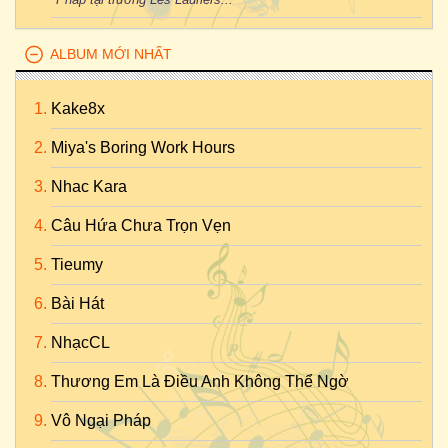
ALBUM MỚI NHẤT
Kake8x
Miya's Boring Work Hours
Nhac Kara
Câu Hứa Chưa Trọn Vẹn
Tieumy
Bài Hát
NhạcCL
Thương Em Là Điều Anh Không Thể Ngờ
Vô Ngại Pháp