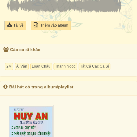
Tải về
Thêm vào album
Các ca sĩ khác
2M
Ái Vân
Loan Châu
Thanh Ngọc
Tất Cả Các Ca Sĩ
Bài hát có trong album/playlist