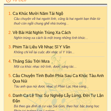
TƯ LIỆU
Ca Khúc Mười Năm Tái Ngộ
Câu chuyện về hai người lính, cũng là hai người bạn thân từ
thuở còn ngồi chung ghế nhà trường...
Về Bài Hát Nghìn Trùng Xa Cách
Nghìn trùng xa cách là một trong những tình khúc...
Phim Tài Liệu Về Nhạc Sĩ Y Vân
Không chỉ kể lại cuộc đời nhạc sĩ Y Vân...
Tháng Sáu Trời Mưa
Một ca khúc nhạc trữ tình, được sáng tác...
Câu Chuyện Tình Buồn Phía Sau Ca Khúc Tàu Anh
Qua Núi
Tàu anh qua núi được nhạc sĩ Phan Lạc Hoa sáng...
Danh Ca Lệ Thu: Sự Nghiệp Lẫy Lừng, Đời Tư Lận
Đận
Bà theo gia đình di cư vào Sài Gòn, theo học bậc trung học
Pháp tại trường Les Lauriers...