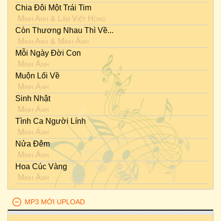
Chia Đôi Một Trái Tim
Minh Anh
&
Lâm Việt Hùng
Còn Thương Nhau Thì Về...
Minh Anh
&
Minh Ánh
Mỗi Ngày Đời Con
Minh Ánh
Muộn Lối Về
Minh Ánh
Sinh Nhật
Minh Ánh
Tình Ca Người Lính
Minh Ánh
Nửa Đêm
Minh Ánh
Hoa Cúc Vàng
Minh Ánh
MP3 MỚI UPLOAD