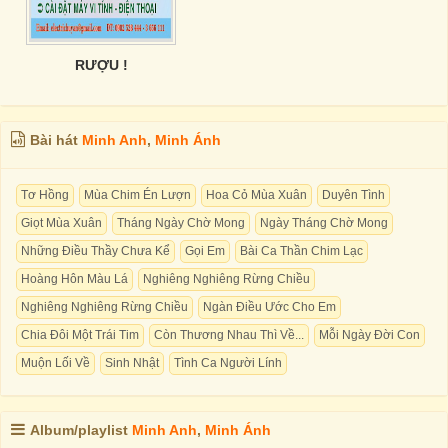
RƯỢU !
Bài hát
Minh Anh
,
Minh Ánh
Tơ Hồng
Mùa Chim Én Lượn
Hoa Cỏ Mùa Xuân
Duyên Tình
Giọt Mùa Xuân
Tháng Ngày Chờ Mong
Ngày Tháng Chờ Mong
Những Điều Thầy Chưa Kể
Gọi Em
Bài Ca Thần Chim Lạc
Hoàng Hôn Màu Lá
Nghiêng Nghiêng Rừng Chiều
Nghiêng Nghiêng Rừng Chiều
Ngàn Điều Ước Cho Em
Chia Đôi Một Trái Tim
Còn Thương Nhau Thì Về...
Mỗi Ngày Đời Con
Muộn Lối Về
Sinh Nhật
Tình Ca Người Lính
Album/playlist
Minh Anh
,
Minh Ánh