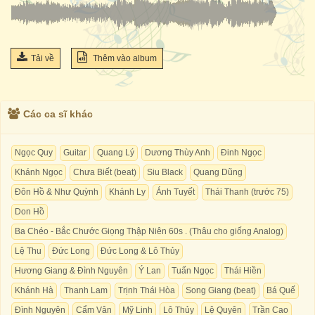
Tải về
Thêm vào album
Các ca sĩ khác
Ngọc Quy
Guitar
Quang Lý
Dương Thùy Anh
Đinh Ngọc
Khánh Ngọc
Chưa Biết (beat)
Siu Black
Quang Dũng
Đôn Hồ & Như Quỳnh
Khánh Ly
Ánh Tuyết
Thái Thanh (trước 75)
Don Hồ
Ba Chéo - Bắc Chước Giọng Thập Niên 60s . (Thâu cho giống Analog)
Lệ Thu
Đức Long
Đức Long & Lô Thủy
Hương Giang & Đình Nguyên
Ý Lan
Tuấn Ngọc
Thái Hiền
Khánh Hà
Thanh Lam
Trịnh Thái Hòa
Song Giang (beat)
Bá Quế
Đình Nguyên
Cẩm Vân
Mỹ Linh
Lô Thủy
Lệ Quyên
Trần Cao