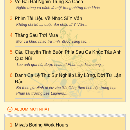
Về Bài Hát Nghìn Trùng Xa Cách
Nghìn trùng xa cách là một trong những tình khúc...
Phim Tài Liệu Về Nhạc Sĩ Y Vân
Không chỉ kể lại cuộc đời nhạc sĩ Y Vân...
Tháng Sáu Trời Mưa
Một ca khúc nhạc trữ tình, được sáng tác...
Câu Chuyện Tình Buồn Phía Sau Ca Khúc Tàu Anh
Qua Núi
Tàu anh qua núi được nhạc sĩ Phan Lạc Hoa sáng...
Danh Ca Lệ Thu: Sự Nghiệp Lẫy Lừng, Đời Tư Lận
Đận
Bà theo gia đình di cư vào Sài Gòn, theo học bậc trung học
Pháp tại trường Les Lauriers...
ALBUM MỚI NHẤT
Miya's Boring Work Hours