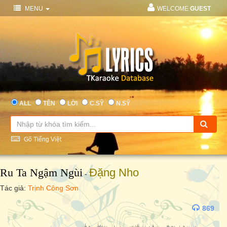
MENU
WELCOME
GUEST
ALL
TÊN
LỜI
C.SỸ
N.SỸ
Gõ Tiếng Việt
Ru Ta Ngậm Ngùi
Đặng Nho
-
Tác giả:
Trịnh Công Sơn
869