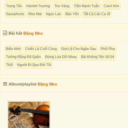
Trọng Tấn
Hamlet Trương
Thu Vàng
Trần Mạnh Tuấn
Carol Kim
Saxophone
Như Mai
Ngọc Lan
Bảo Yến
Tất Cả Các Ca Sĩ
Bài hát
Đặng Nho
Biển Nhớ
Chiếc Lá Cuối Cùng
Giọt Lệ Cho Ngàn Sau
Phôi Pha
Tưởng Rằng Đã Quên
Đừng Lừa Dối Nhau
Bài Không Tên Số 04
Thôi
Người Đi Qua Đời Tôi
Album/playlist
Đặng Nho