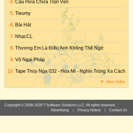
Câu Hứa Chưa Trọn Vẹn
Tieumy
Bài Hát
NhạcCL
Thương Em Là Điều Anh Không Thể Ngờ
Vô Ngại Pháp
Tape Thúy Nga 032 - Họa Mi - Nghìn Trùng Xa Cách
Xem thêm
Copyright © 2008-2026 T Software Solutions LLC. All rights reserved.
Advertising
|
Privacy Notice
|
Contact Us