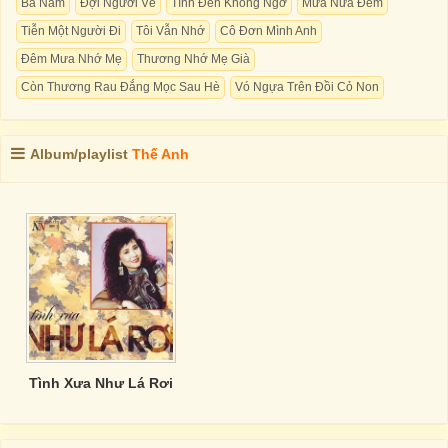
Bà Năm
Đợi Người Về
Tình Đến Không Ngờ
Mưa Nửa Đêm
Tiễn Một Người Đi
Tôi Vẫn Nhớ
Cô Đơn Mình Anh
Đêm Mưa Nhớ Mẹ
Thương Nhớ Mẹ Già
Còn Thương Rau Đắng Mọc Sau Hè
Vó Ngựa Trên Đồi Cỏ Non
Album/playlist
Thế Anh
Tình Xưa Như Lá Rơi