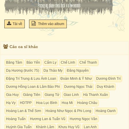
Tải về
Thêm vào album
Các ca sĩ khác
Băng Tâm
Bảo Yến
Cẩm Ly
Chế Linh
Chế Thanh
Dạ Hương (trước 75)
Dạ Thảo My
Đăng Nguyên
Đặng Trí Trung & Lưu Ánh Loan
Đoàn Minh & Ý Như
Dương Đình Trí
Dương Hồng Loan & Lâm Bảo Phi
Dương Ngọc Thái
Duy Khánh
Gia Huy
Giáng Tiên
Giang Tử
Giao Linh
Hà Thanh Xuân
Hạ Vy
HDTPP
Hoa Lục Bình
Hoạ Mi
Hoàng Châu
Hoàng Lan & Thế Sơn
Hoàng Như Ngọc & Phi Long
Hoàng Oanh
Hoàng Tuấn
Hương Lan & Tuấn Vũ
Hương Ngọc Vân
Huỳnh Gia Tuấn
Khánh Lâm
Khưu Huy Vũ
Lan Anh