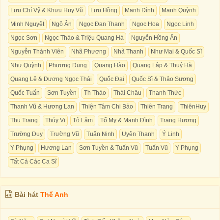
Lưu Chí Vỹ & Khưu Huy Vũ
Lưu Hồng
Mạnh Đình
Mạnh Quỳnh
Minh Nguyệt
Ngô Ân
Ngọc Đan Thanh
Ngoc Hoa
Ngọc Linh
Ngọc Sơn
Ngọc Thảo & Triệu Quang Hà
Nguyễn Hồng Ân
Nguyễn Thành Viên
Nhã Phương
Nhã Thanh
Như Mai & Quốc Sĩ
Như Quỳnh
Phương Dung
Quang Hào
Quang Lập & Thuý Hà
Quang Lê & Dương Ngọc Thái
Quốc Đại
Quốc Sĩ & Thảo Sương
Quốc Tuấn
Sơn Tuyền
Th Thảo
Thái Châu
Thanh Thức
Thanh Vũ & Hương Lan
Thiện Tâm Chi Bảo
Thiên Trang
ThiênHuy
Thu Trang
Thúy Vi
Tô Lâm
Tố My & Mạnh Đình
Trang Hương
Trường Duy
Trường Vũ
Tuấn Ninh
Uyên Thanh
Ý Linh
Y Phụng
Hương Lan
Sơn Tuyền & Tuấn Vũ
Tuấn Vũ
Y Phụng
Tất Cả Các Ca Sĩ
Bài hát
Thế Anh