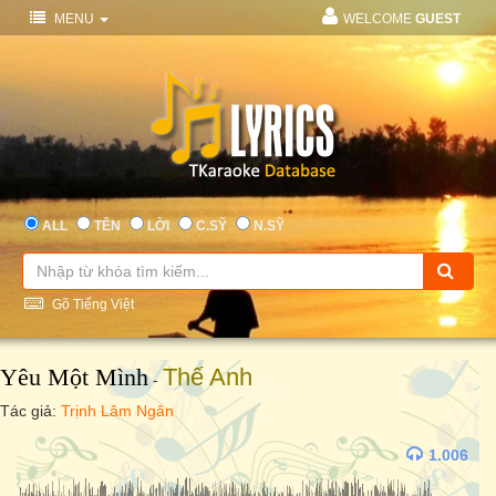
MENU
WELCOME
GUEST
ALL
TÊN
LỜI
C.SỸ
N.SỸ
Gõ Tiếng Việt
Yêu Một Mình
Thế Anh
-
Tác giả:
Trịnh Lâm Ngân
1.006