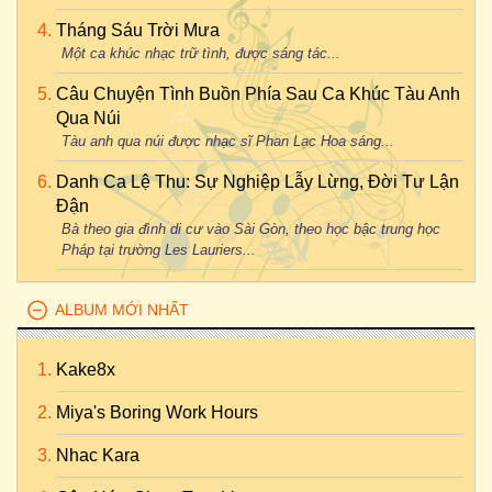
Tháng Sáu Trời Mưa
Một ca khúc nhạc trữ tình, được sáng tác...
Câu Chuyện Tình Buồn Phía Sau Ca Khúc Tàu Anh
Qua Núi
Tàu anh qua núi được nhạc sĩ Phan Lạc Hoa sáng...
Danh Ca Lệ Thu: Sự Nghiệp Lẫy Lừng, Đời Tư Lận
Đận
Bà theo gia đình di cư vào Sài Gòn, theo học bậc trung học
Pháp tại trường Les Lauriers...
ALBUM MỚI NHẤT
Kake8x
Miya's Boring Work Hours
Nhac Kara