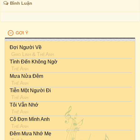
Bình Luận
GỢI Ý
Đợi Người Về
Giao Linh
&
Thế Anh
Tình Đến Không Ngờ
Thế Anh
Mưa Nửa Đêm
Thế Anh
Tiễn Một Người Đi
Thế Anh
Tôi Vẫn Nhớ
Thế Anh
Cô Đơn Mình Anh
Thế Anh
Đêm Mưa Nhớ Mẹ