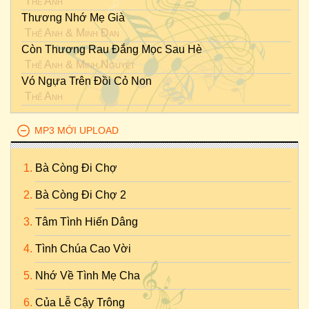
Thế Anh
Thương Nhớ Mẹ Già
Thế Anh
&
Minh Đan
Còn Thương Rau Đắng Mọc Sau Hè
Thế Anh
&
Minh Nguyệt
Vó Ngựa Trên Đồi Cỏ Non
Thế Anh
MP3 MỚI UPLOAD
Bà Còng Đi Chợ
Bà Còng Đi Chợ 2
Tâm Tình Hiến Dâng
Tình Chúa Cao Vời
Nhớ Về Tình Mẹ Cha
Của Lễ Cậy Trông