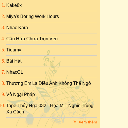
Kake8x
Miya's Boring Work Hours
Nhac Kara
Câu Hứa Chưa Trọn Vẹn
Tieumy
Bài Hát
NhạcCL
Thương Em Là Điều Anh Không Thể Ngờ
Vô Ngại Pháp
Tape Thúy Nga 032 - Họa Mi - Nghìn Trùng
Xa Cách
Xem thêm