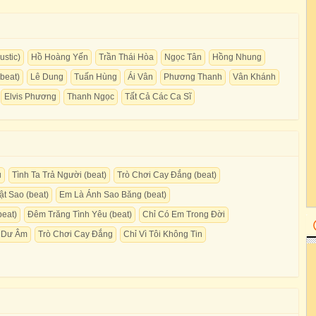
stic)
Hồ Hoàng Yến
Trần Thái Hòa
Ngọc Tân
Hồng Nhung
beat)
Lê Dung
Tuấn Hùng
Ái Vân
Phương Thanh
Vân Khánh
Elvis Phương
Thanh Ngọc
Tất Cả Các Ca Sĩ
u
Tình Ta Trả Người (beat)
Trò Chơi Cay Đắng (beat)
t Sao (beat)
Em Là Ánh Sao Băng (beat)
beat)
Đêm Trăng Tình Yêu (beat)
Chỉ Có Em Trong Đời
Dư Âm
Trò Chơi Cay Đắng
Chỉ Vì Tôi Không Tin