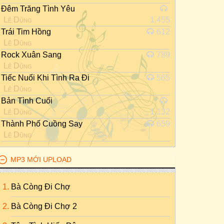
Đêm Trăng Tình Yêu
Lê Dũng
1.455
Trái Tim Hồng
612
Lê Dũng
Rock Xuân Sang
789
Lê Dũng
Tiếc Nuối Khi Tình Ra Đi
565
Lê Dũng
Bản Tình Cuối
Lê Dũng
1.132
Thành Phố Cuồng Say
659
Lê Dũng
MP3 MỚI UPLOAD
Bà Còng Đi Chợ
Bà Còng Đi Chợ 2