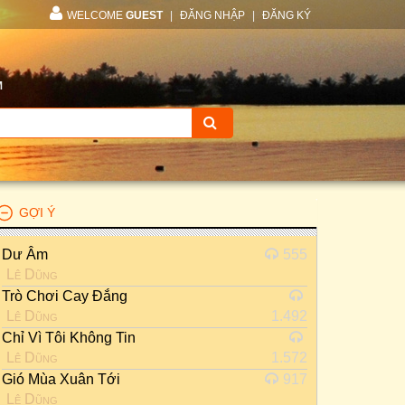
WELCOME
GUEST
|
ĐĂNG NHẬP
|
ĐĂNG KÝ
M
GỢI Ý
Dư Âm
555
Lê Dũng
Trò Chơi Cay Đắng
Lê Dũng
1.492
Chỉ Vì Tôi Không Tin
Lê Dũng
1.572
Gió Mùa Xuân Tới
917
Lê Dũng