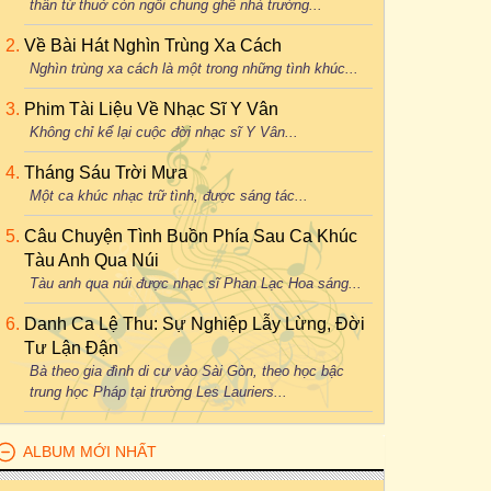
thân từ thuở còn ngồi chung ghế nhà trường...
Về Bài Hát Nghìn Trùng Xa Cách
Nghìn trùng xa cách là một trong những tình khúc...
Phim Tài Liệu Về Nhạc Sĩ Y Vân
Không chỉ kể lại cuộc đời nhạc sĩ Y Vân...
Tháng Sáu Trời Mưa
Một ca khúc nhạc trữ tình, được sáng tác...
Câu Chuyện Tình Buồn Phía Sau Ca Khúc
Tàu Anh Qua Núi
Tàu anh qua núi được nhạc sĩ Phan Lạc Hoa sáng...
Danh Ca Lệ Thu: Sự Nghiệp Lẫy Lừng, Đời
Tư Lận Đận
Bà theo gia đình di cư vào Sài Gòn, theo học bậc
trung học Pháp tại trường Les Lauriers...
ALBUM MỚI NHẤT