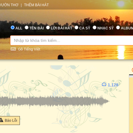
VƯỜN THƠ
|
THÊM BÀI HÁT
ALL
TÊN BÀI
LỜI BÀI HÁT
CA SỸ
NHẠC SỸ
ALBU
Gõ Tiếng Việt
1.128
Báo Lỗi