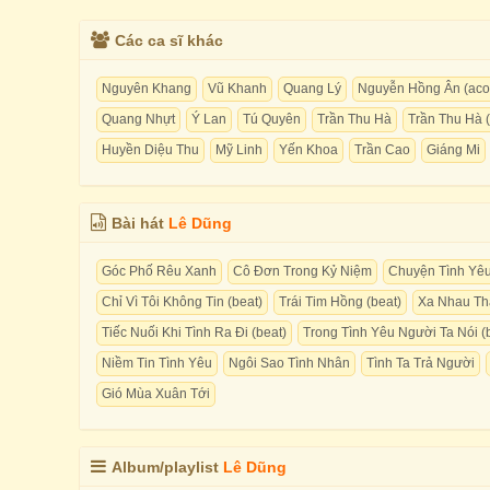
Các ca sĩ khác
Nguyên Khang
Vũ Khanh
Quang Lý
Nguyễn Hồng Ân (acou
Quang Nhựt
Ý Lan
Tú Quyên
Trần Thu Hà
Trần Thu Hà (
Huyền Diệu Thu
Mỹ Linh
Yến Khoa
Trần Cao
Giáng Mi
Bài hát
Lê Dũng
Góc Phố Rêu Xanh
Cô Đơn Trong Kỷ Niệm
Chuyện Tình Yê
Chỉ Vì Tôi Không Tin (beat)
Trái Tim Hồng (beat)
Xa Nhau Thậ
Tiếc Nuối Khi Tình Ra Đi (beat)
Trong Tình Yêu Người Ta Nói (
Niềm Tin Tình Yêu
Ngôi Sao Tình Nhân
Tình Ta Trả Người
Gió Mùa Xuân Tới
Album/playlist
Lê Dũng