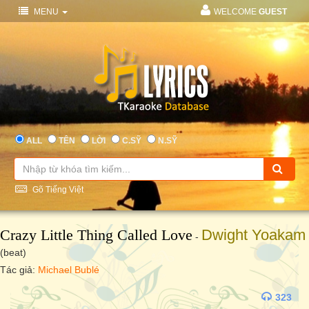
MENU
WELCOME
GUEST
ALL
TÊN
LỜI
C.SỸ
N.SỸ
Gõ Tiếng Việt
Crazy Little Thing Called Love
Dwight Yoakam
-
(beat)
Tác giả:
Michael Bublé
323