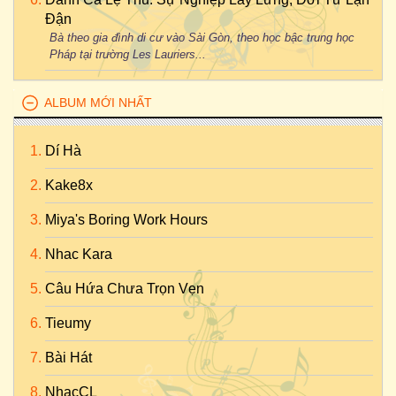
Đận
Bà theo gia đình di cư vào Sài Gòn, theo học bậc trung học
Pháp tại trường Les Lauriers...
ALBUM MỚI NHẤT
Dí Hà
Kake8x
Miya's Boring Work Hours
Nhac Kara
Câu Hứa Chưa Trọn Vẹn
Tieumy
Bài Hát
NhạcCL