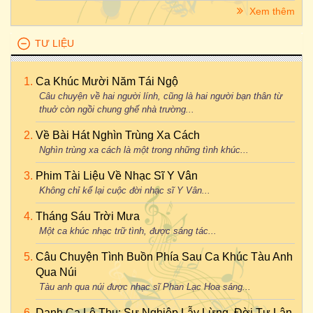
Xem thêm
TƯ LIỆU
Ca Khúc Mười Năm Tái Ngộ
Câu chuyện về hai người lính, cũng là hai người bạn thân từ
thuở còn ngồi chung ghế nhà trường...
Về Bài Hát Nghìn Trùng Xa Cách
Nghìn trùng xa cách là một trong những tình khúc...
Phim Tài Liệu Về Nhạc Sĩ Y Vân
Không chỉ kể lại cuộc đời nhạc sĩ Y Vân...
Tháng Sáu Trời Mưa
Một ca khúc nhạc trữ tình, được sáng tác...
Câu Chuyện Tình Buồn Phía Sau Ca Khúc Tàu Anh
Qua Núi
Tàu anh qua núi được nhạc sĩ Phan Lạc Hoa sáng...
Danh Ca Lệ Thu: Sự Nghiệp Lẫy Lừng, Đời Tư Lận