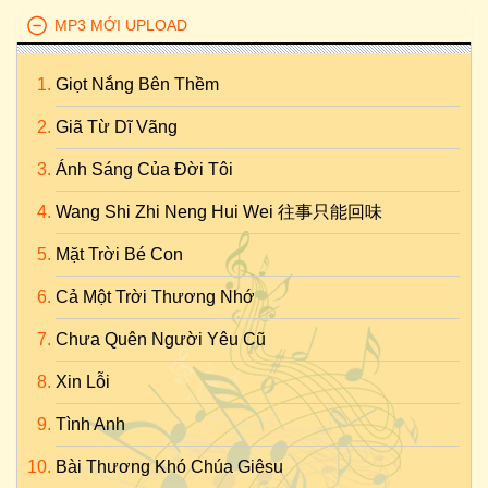
MP3 MỚI UPLOAD
Giọt Nắng Bên Thềm
Giã Từ Dĩ Vãng
Ánh Sáng Của Đời Tôi
Wang Shi Zhi Neng Hui Wei 往事只能回味
Mặt Trời Bé Con
Cả Một Trời Thương Nhớ
Chưa Quên Người Yêu Cũ
Xin Lỗi
Tình Anh
Bài Thương Khó Chúa Giêsu