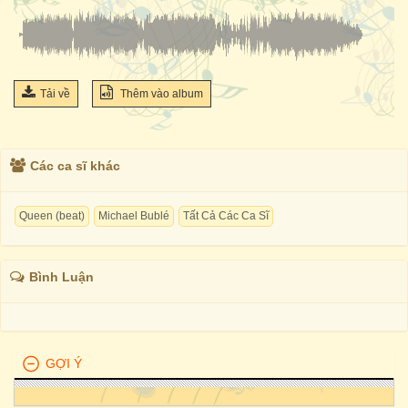
Tải về
Thêm vào album
Các ca sĩ khác
Queen (beat)
Michael Bublé
Tất Cả Các Ca Sĩ
Bình Luận
GỢI Ý