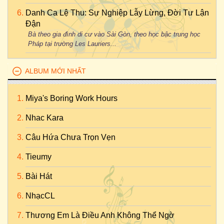
Danh Ca Lệ Thu: Sự Nghiệp Lẫy Lừng, Đời Tư Lận
Đận
Bà theo gia đình di cư vào Sài Gòn, theo học bậc trung học
Pháp tại trường Les Lauriers...
ALBUM MỚI NHẤT
Miya's Boring Work Hours
Nhac Kara
Câu Hứa Chưa Trọn Vẹn
Tieumy
Bài Hát
NhạcCL
Thương Em Là Điều Anh Không Thể Ngờ