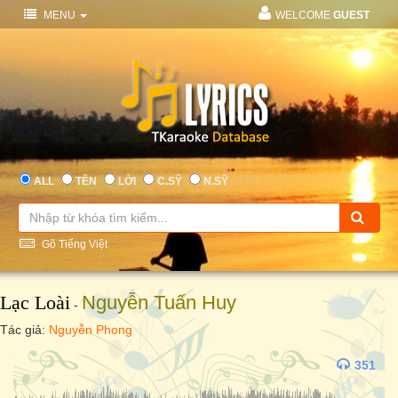
MENU
WELCOME
GUEST
ALL
TÊN
LỜI
C.SỸ
N.SỸ
Gõ Tiếng Việt
Lạc Loài
Nguyễn Tuấn Huy
-
Tác giả:
Nguyễn Phong
351