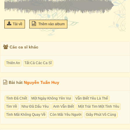
Tải về
Thêm vào album
Các ca sĩ khác
Thiên An
Tất Cả Các Ca Sĩ
Bài hát
Nguyễn Tuấn Huy
Tình Đã Chết
Một Ngày Không Yên Vui
Vẫn Biết Yêu Là Thế
Tìm Về
Như Đã Dấu Yêu
Anh Vẫn Biết
Một Trái Tim Một Tình Yêu
Tình Mãi Không Quay Về
Còn Mãi Yêu Người
Giây Phút Vô Cùng